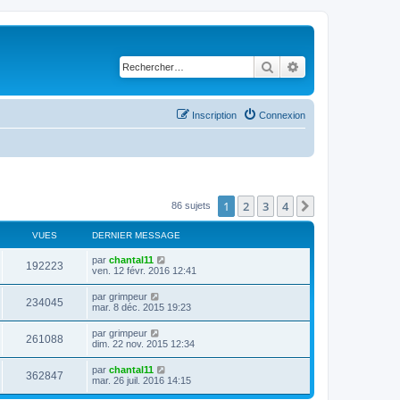
Rechercher
Recherche avancé
Inscription
Connexion
1
2
3
4
Suivant
86 sujets
VUES
DERNIER MESSAGE
D
par
chantal11
V
192223
e
ven. 12 févr. 2016 12:41
r
u
n
D
par
grimpeur
V
234045
i
e
mar. 8 déc. 2015 19:23
e
e
r
r
u
n
D
par
grimpeur
s
m
V
261088
i
e
dim. 22 nov. 2015 12:34
e
e
e
r
s
r
u
n
s
D
par
chantal11
s
m
V
362847
i
a
e
mar. 26 juil. 2016 14:15
e
e
e
g
r
s
r
u
e