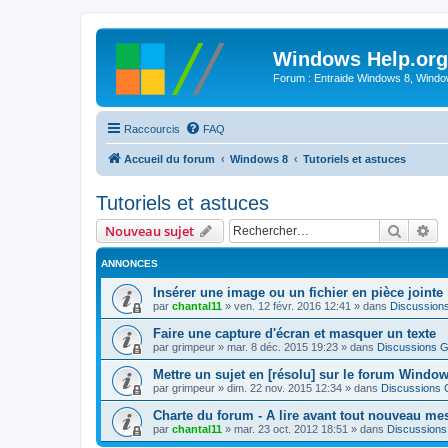
Windows Help.org
Forum : Entraide Windows 8, Windows
Raccourcis
FAQ
Accueil du forum
Windows 8
Tutoriels et astuces
Tutoriels et astuces
Recher
Re
Nouveau sujet
ANNONCES
Insérer une image ou un fichier en pièce jointe
par
chantal11
»
ven. 12 févr. 2016 12:41
» dans
Discussion
Faire une capture d'écran et masquer un texte
par
grimpeur
»
mar. 8 déc. 2015 19:23
» dans
Discussions G
Mettre un sujet en [résolu] sur le forum Windo
par
grimpeur
»
dim. 22 nov. 2015 12:34
» dans
Discussions 
Charte du forum - A lire avant tout nouveau me
par
chantal11
»
mar. 23 oct. 2012 18:51
» dans
Discussions