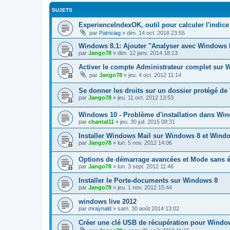
SUJETS
ExperienceIndexOK, outil pour calculer l'indic
par
Patriciag
»
dim. 14 oct. 2018 23:55
Windows 8.1: Ajouter ''Analyser avec Windows 
par
Jango78
»
dim. 12 janv. 2014 18:13
Activer le compte Administrateur complet sur 
par
Jango78
»
jeu. 4 oct. 2012 11:14
Se donner les droits sur un dossier protégé d
par
Jango78
»
jeu. 11 oct. 2012 13:53
Windows 10 - Problème d'installation dans Wi
par
chantal11
»
jeu. 30 juil. 2015 08:31
Installer Windows Mail sur Windows 8 et Wind
par
Jango78
»
lun. 5 nov. 2012 14:06
Options de démarrage avancées et Mode sans 
par
Jango78
»
lun. 3 sept. 2012 11:46
Installer le Porte-documents sur Windows 8
par
Jango78
»
jeu. 1 nov. 2012 15:44
windows live 2012
par
mraynald
»
sam. 30 août 2014 13:02
Créer une clé USB de récupération pour Wind