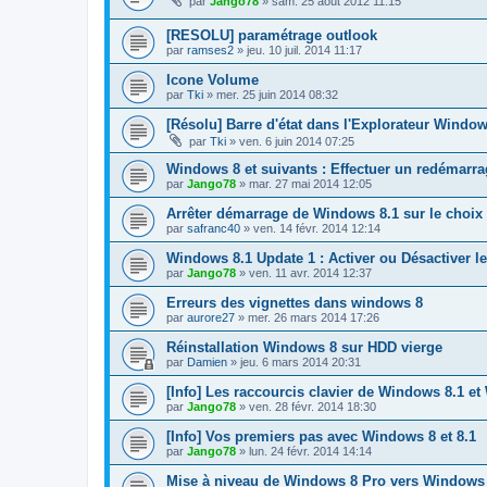
par
Jango78
»
sam. 25 août 2012 11:15
[RESOLU] paramétrage outlook
par
ramses2
»
jeu. 10 juil. 2014 11:17
Icone Volume
par
Tki
»
mer. 25 juin 2014 08:32
[Résolu] Barre d'état dans l'Explorateur Windo
par
Tki
»
ven. 6 juin 2014 07:25
Windows 8 et suivants : Effectuer un redémarr
par
Jango78
»
mar. 27 mai 2014 12:05
Arrêter démarrage de Windows 8.1 sur le choix d
par
safranc40
»
ven. 14 févr. 2014 12:14
Windows 8.1 Update 1 : Activer ou Désactiver l
par
Jango78
»
ven. 11 avr. 2014 12:37
Erreurs des vignettes dans windows 8
par
aurore27
»
mer. 26 mars 2014 17:26
Réinstallation Windows 8 sur HDD vierge
par
Damien
»
jeu. 6 mars 2014 20:31
[Info] Les raccourcis clavier de Windows 8.1 e
par
Jango78
»
ven. 28 févr. 2014 18:30
[Info] Vos premiers pas avec Windows 8 et 8.1
par
Jango78
»
lun. 24 févr. 2014 14:14
Mise à niveau de Windows 8 Pro vers Windows 