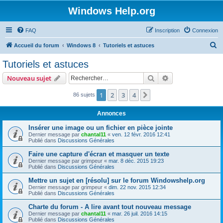
Windows Help.org
FAQ
Inscription
Connexion
R
Accueil du forum
Windows 8
Tutoriels et astuces
e
Tutoriels et astuces
c
Rechercher
Recherche avanc
Nouveau sujet
h
e
1
2
3
4
Suivant
86 sujets
r
Annonces
c
Insérer une image ou un fichier en pièce jointe
h
Dernier message par
chantal11
«
ven. 12 févr. 2016 12:41
Publié dans
Discussions Générales
e
r
Faire une capture d'écran et masquer un texte
Dernier message par
grimpeur
«
mar. 8 déc. 2015 19:23
Publié dans
Discussions Générales
Mettre un sujet en [résolu] sur le forum Windowshelp.org
Dernier message par
grimpeur
«
dim. 22 nov. 2015 12:34
Publié dans
Discussions Générales
Charte du forum - A lire avant tout nouveau message
Dernier message par
chantal11
«
mar. 26 juil. 2016 14:15
Publié dans
Discussions Générales