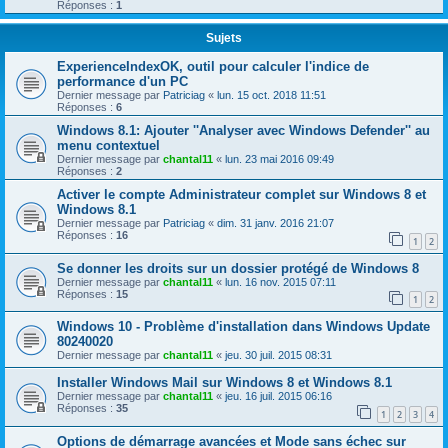
Réponses :
1
Sujets
ExperienceIndexOK, outil pour calculer l'indice de
performance d'un PC
Dernier message par
Patriciag
«
lun. 15 oct. 2018 11:51
Réponses :
6
Windows 8.1: Ajouter ''Analyser avec Windows Defender'' au
menu contextuel
Dernier message par
chantal11
«
lun. 23 mai 2016 09:49
Réponses :
2
Activer le compte Administrateur complet sur Windows 8 et
Windows 8.1
Dernier message par
Patriciag
«
dim. 31 janv. 2016 21:07
Réponses :
16
1
2
Se donner les droits sur un dossier protégé de Windows 8
Dernier message par
chantal11
«
lun. 16 nov. 2015 07:11
Réponses :
15
1
2
Windows 10 - Problème d'installation dans Windows Update
80240020
Dernier message par
chantal11
«
jeu. 30 juil. 2015 08:31
Installer Windows Mail sur Windows 8 et Windows 8.1
Dernier message par
chantal11
«
jeu. 16 juil. 2015 06:16
Réponses :
35
1
2
3
4
Options de démarrage avancées et Mode sans échec sur