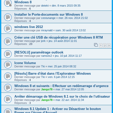
Windows 8
Dernier message par
detekt
«
dim. 8 mars 2015 09:35
Réponses :
6
Installer le Porte-documents sur Windows 8
Dernier message par
cestunange
«
mer. 26 nov. 2014 21:02
Réponses :
4
windows live 2012
Dernier message par
mraynald
«
sam. 30 août 2014 13:02
Créer une clé USB de récupération pour Windows 8 RTM
Dernier message par
jork
«
jeu. 14 août 2014 11:01
Réponses :
23
1
2
3
[RESOLU] paramétrage outlook
Dernier message par
ramses2
«
jeu. 10 juil. 2014 11:17
Icone Volume
Dernier message par
Tki
«
mer. 25 juin 2014 08:32
[Résolu] Barre d'état dans l'Explorateur Windows
Dernier message par
Tki
«
ven. 6 juin 2014 12:15
Réponses :
4
Windows 8 et suivants : Effectuer un redémarrage d'urgence
Dernier message par
Jango78
«
mar. 27 mai 2014 12:05
Arrêter démarrage de Windows 8.1 sur le choix de l'utlisateur
Dernier message par
Jango78
«
mar. 22 avr. 2014 11:34
Réponses :
3
Windows 8.1 Update 1 : Activer ou Désactiver le bouton
Power sur l'écran d'Accueil