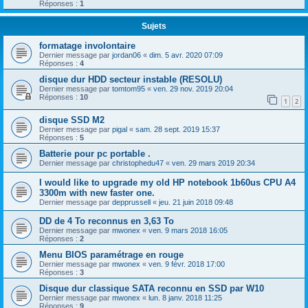
Réponses :
1
Sujets
formatage involontaire
Dernier message par
jordan06
«
dim. 5 avr. 2020 07:09
Réponses :
4
disque dur HDD secteur instable (RESOLU)
Dernier message par
tomtom95
«
ven. 29 nov. 2019 20:04
Réponses :
10
1
2
disque SSD M2
Dernier message par
pigal
«
sam. 28 sept. 2019 15:37
Réponses :
5
Batterie pour pc portable .
Dernier message par
christophedu47
«
ven. 29 mars 2019 20:34
I would like to upgrade my old HP notebook 1b60us CPU A4
3300m with new faster one.
Dernier message par
depprussell
«
jeu. 21 juin 2018 09:48
DD de 4 To reconnus en 3,63 To
Dernier message par
mwonex
«
ven. 9 mars 2018 16:05
Réponses :
2
Menu BIOS paramétrage en rouge
Dernier message par
mwonex
«
ven. 9 févr. 2018 17:00
Réponses :
3
Disque dur classique SATA reconnu en SSD par W10
Dernier message par
mwonex
«
lun. 8 janv. 2018 11:25
Réponses :
9