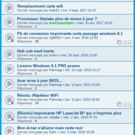
Remplacement carte wifi
Dernier message par
frato91
«
lun. 4 sept. 2017 21:47
Processeur Skylake plus de mises à jour ?
Dernier message par
breizhspotlight
«
sam. 15 avr. 2017 19:35
Réponses :
1
Pb de connexion imprimante suite passage windows 8.1
Dernier message par
J@M3S
«
ven. 4 nov. 2016 15:50
Réponses :
18
1
2
Hub usb neuf inerte
Dernier message par
txuku
«
mer. 28 sept. 2016 13:50
Réponses :
2
Licence Windows 8.1 PRO promo
Dernier message par
Patriciag
«
lun. 12 sept. 2016 21:27
Réponses :
3
Acer mise à jour BIOS...
Dernier message par
Patriciag
«
jeu. 14 janv. 2016 23:04
Réponses :
2
Résolu :Répéteur WiFi
Dernier message par
Patriciag
«
lun. 11 janv. 2016 18:56
Réponses :
14
1
2
(Résolu) Imprimante HP LaserJet 6P qui n'imprime plus
Dernier message par
roballar
«
mer. 2 déc. 2015 07:15
Réponses :
6
Mon écran s'allume mais reste noir
Dernier message par
Dark
«
mer. 2 sept. 2015 16:28