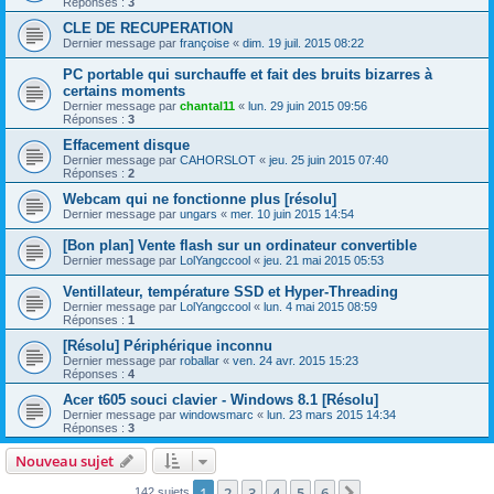
Réponses :
3
CLE DE RECUPERATION
Dernier message par
françoise
«
dim. 19 juil. 2015 08:22
PC portable qui surchauffe et fait des bruits bizarres à
certains moments
Dernier message par
chantal11
«
lun. 29 juin 2015 09:56
Réponses :
3
Effacement disque
Dernier message par
CAHORSLOT
«
jeu. 25 juin 2015 07:40
Réponses :
2
Webcam qui ne fonctionne plus [résolu]
Dernier message par
ungars
«
mer. 10 juin 2015 14:54
[Bon plan] Vente flash sur un ordinateur convertible
Dernier message par
LolYangccool
«
jeu. 21 mai 2015 05:53
Ventillateur, température SSD et Hyper-Threading
Dernier message par
LolYangccool
«
lun. 4 mai 2015 08:59
Réponses :
1
[Résolu] Périphérique inconnu
Dernier message par
roballar
«
ven. 24 avr. 2015 15:23
Réponses :
4
Acer t605 souci clavier - Windows 8.1 [Résolu]
Dernier message par
windowsmarc
«
lun. 23 mars 2015 14:34
Réponses :
3
Nouveau sujet
1
2
3
4
5
6
Suivant
142 sujets