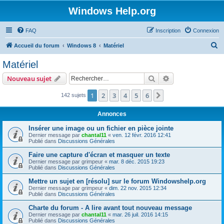
Windows Help.org
FAQ
Inscription
Connexion
R
Accueil du forum
Windows 8
Matériel
e
Matériel
c
Rechercher
Recherche avanc
Nouveau sujet
h
e
1
2
3
4
5
6
Suivant
142 sujets
r
Annonces
c
Insérer une image ou un fichier en pièce jointe
h
Dernier message par
chantal11
«
ven. 12 févr. 2016 12:41
Publié dans
Discussions Générales
e
r
Faire une capture d'écran et masquer un texte
Dernier message par
grimpeur
«
mar. 8 déc. 2015 19:23
Publié dans
Discussions Générales
Mettre un sujet en [résolu] sur le forum Windowshelp.org
Dernier message par
grimpeur
«
dim. 22 nov. 2015 12:34
Publié dans
Discussions Générales
Charte du forum - A lire avant tout nouveau message
Dernier message par
chantal11
«
mar. 26 juil. 2016 14:15
Publié dans
Discussions Générales