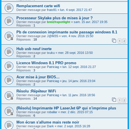
Remplacement carte wifi
Dernier message par
frato91
«
lun. 4 sept. 2017 21:47
Processeur Skylake plus de mises à jour ?
Dernier message par
breizhspotlight
«
sam. 15 avr. 2017 19:35
Réponses :
1
Pb de connexion imprimante suite passage windows 8.1
Dernier message par
J@M3S
«
ven. 4 nov. 2016 15:50
Réponses :
18
1
2
Hub usb neuf inerte
Dernier message par
txuku
«
mer. 28 sept. 2016 13:50
Réponses :
2
Licence Windows 8.1 PRO promo
Dernier message par
Patriciag
«
lun. 12 sept. 2016 21:27
Réponses :
3
Acer mise à jour BIOS...
Dernier message par
Patriciag
«
jeu. 14 janv. 2016 23:04
Réponses :
2
Résolu :Répéteur WiFi
Dernier message par
Patriciag
«
lun. 11 janv. 2016 18:56
Réponses :
14
1
2
(Résolu) Imprimante HP LaserJet 6P qui n'imprime plus
Dernier message par
roballar
«
mer. 2 déc. 2015 07:15
Réponses :
6
Mon écran s'allume mais reste noir
Dernier message par
Dark
«
mer. 2 sept. 2015 16:28