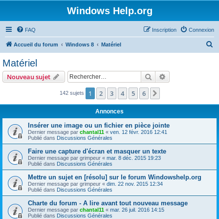
Windows Help.org
FAQ
Inscription
Connexion
R
Accueil du forum
Windows 8
Matériel
e
Matériel
c
Rechercher
Recherche avanc
Nouveau sujet
h
e
1
2
3
4
5
6
Suivant
142 sujets
r
Annonces
c
Insérer une image ou un fichier en pièce jointe
h
Dernier message par
chantal11
«
ven. 12 févr. 2016 12:41
Publié dans
Discussions Générales
e
r
Faire une capture d'écran et masquer un texte
Dernier message par
grimpeur
«
mar. 8 déc. 2015 19:23
Publié dans
Discussions Générales
Mettre un sujet en [résolu] sur le forum Windowshelp.org
Dernier message par
grimpeur
«
dim. 22 nov. 2015 12:34
Publié dans
Discussions Générales
Charte du forum - A lire avant tout nouveau message
Dernier message par
chantal11
«
mar. 26 juil. 2016 14:15
Publié dans
Discussions Générales