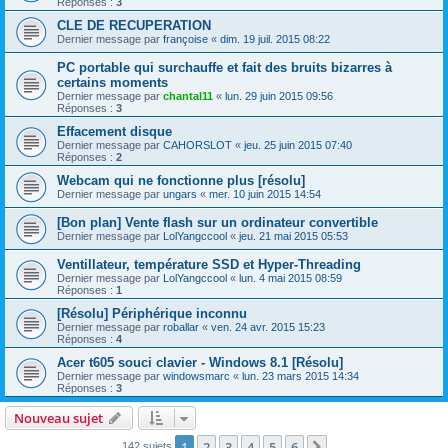
Réponses :
3
CLE DE RECUPERATION
Dernier message par
françoise
«
dim. 19 juil. 2015 08:22
PC portable qui surchauffe et fait des bruits bizarres à
certains moments
Dernier message par
chantal11
«
lun. 29 juin 2015 09:56
Réponses :
3
Effacement disque
Dernier message par
CAHORSLOT
«
jeu. 25 juin 2015 07:40
Réponses :
2
Webcam qui ne fonctionne plus [résolu]
Dernier message par
ungars
«
mer. 10 juin 2015 14:54
[Bon plan] Vente flash sur un ordinateur convertible
Dernier message par
LolYangccool
«
jeu. 21 mai 2015 05:53
Ventillateur, température SSD et Hyper-Threading
Dernier message par
LolYangccool
«
lun. 4 mai 2015 08:59
Réponses :
1
[Résolu] Périphérique inconnu
Dernier message par
roballar
«
ven. 24 avr. 2015 15:23
Réponses :
4
Acer t605 souci clavier - Windows 8.1 [Résolu]
Dernier message par
windowsmarc
«
lun. 23 mars 2015 14:34
Réponses :
3
Nouveau sujet
1
2
3
4
5
6
Suivant
142 sujets