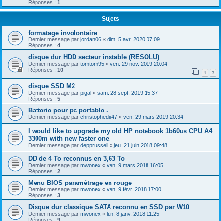
Réponses :
1
Sujets
formatage involontaire
Dernier message par
jordan06
«
dim. 5 avr. 2020 07:09
Réponses :
4
disque dur HDD secteur instable (RESOLU)
Dernier message par
tomtom95
«
ven. 29 nov. 2019 20:04
Réponses :
10
1
2
disque SSD M2
Dernier message par
pigal
«
sam. 28 sept. 2019 15:37
Réponses :
5
Batterie pour pc portable .
Dernier message par
christophedu47
«
ven. 29 mars 2019 20:34
I would like to upgrade my old HP notebook 1b60us CPU A4
3300m with new faster one.
Dernier message par
depprussell
«
jeu. 21 juin 2018 09:48
DD de 4 To reconnus en 3,63 To
Dernier message par
mwonex
«
ven. 9 mars 2018 16:05
Réponses :
2
Menu BIOS paramétrage en rouge
Dernier message par
mwonex
«
ven. 9 févr. 2018 17:00
Réponses :
3
Disque dur classique SATA reconnu en SSD par W10
Dernier message par
mwonex
«
lun. 8 janv. 2018 11:25
Réponses :
9