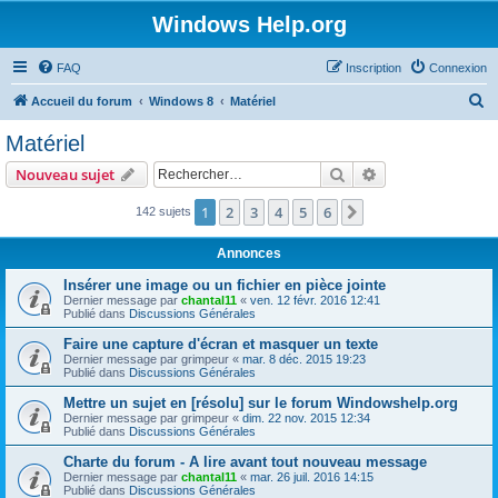
Windows Help.org
FAQ
Inscription
Connexion
R
Accueil du forum
Windows 8
Matériel
e
Matériel
c
Rechercher
Recherche avanc
Nouveau sujet
h
e
1
2
3
4
5
6
Suivant
142 sujets
r
Annonces
c
Insérer une image ou un fichier en pièce jointe
h
Dernier message par
chantal11
«
ven. 12 févr. 2016 12:41
Publié dans
Discussions Générales
e
r
Faire une capture d'écran et masquer un texte
Dernier message par
grimpeur
«
mar. 8 déc. 2015 19:23
Publié dans
Discussions Générales
Mettre un sujet en [résolu] sur le forum Windowshelp.org
Dernier message par
grimpeur
«
dim. 22 nov. 2015 12:34
Publié dans
Discussions Générales
Charte du forum - A lire avant tout nouveau message
Dernier message par
chantal11
«
mar. 26 juil. 2016 14:15
Publié dans
Discussions Générales