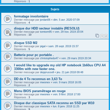
Réponses :
1
Sujets
formatage involontaire
Dernier message par
jordan06
«
dim. 5 avr. 2020 07:09
Réponses :
4
disque dur HDD secteur instable (RESOLU)
Dernier message par
tomtom95
«
ven. 29 nov. 2019 20:04
Réponses :
10
1
2
disque SSD M2
Dernier message par
pigal
«
sam. 28 sept. 2019 15:37
Réponses :
5
Batterie pour pc portable .
Dernier message par
christophedu47
«
ven. 29 mars 2019 20:34
I would like to upgrade my old HP notebook 1b60us CPU A4
3300m with new faster one.
Dernier message par
depprussell
«
jeu. 21 juin 2018 09:48
DD de 4 To reconnus en 3,63 To
Dernier message par
mwonex
«
ven. 9 mars 2018 16:05
Réponses :
2
Menu BIOS paramétrage en rouge
Dernier message par
mwonex
«
ven. 9 févr. 2018 17:00
Réponses :
3
Disque dur classique SATA reconnu en SSD par W10
Dernier message par
mwonex
«
lun. 8 janv. 2018 11:25
Réponses :
9