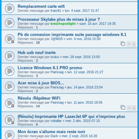
Remplacement carte wifi
Dernier message par
frato91
«
lun. 4 sept. 2017 21:47
Processeur Skylake plus de mises à jour ?
Dernier message par
breizhspotlight
«
sam. 15 avr. 2017 19:35
Réponses :
1
Pb de connexion imprimante suite passage windows 8.1
Dernier message par
J@M3S
«
ven. 4 nov. 2016 15:50
Réponses :
18
1
2
Hub usb neuf inerte
Dernier message par
txuku
«
mer. 28 sept. 2016 13:50
Réponses :
2
Licence Windows 8.1 PRO promo
Dernier message par
Patriciag
«
lun. 12 sept. 2016 21:27
Réponses :
3
Acer mise à jour BIOS...
Dernier message par
Patriciag
«
jeu. 14 janv. 2016 23:04
Réponses :
2
Résolu :Répéteur WiFi
Dernier message par
Patriciag
«
lun. 11 janv. 2016 18:56
Réponses :
14
1
2
(Résolu) Imprimante HP LaserJet 6P qui n'imprime plus
Dernier message par
roballar
«
mer. 2 déc. 2015 07:15
Réponses :
6
Mon écran s'allume mais reste noir
Dernier message par
Dark
«
mer. 2 sept. 2015 16:28