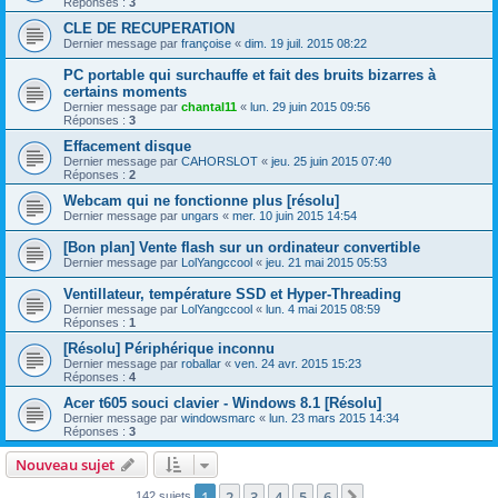
Réponses :
3
CLE DE RECUPERATION
Dernier message par
françoise
«
dim. 19 juil. 2015 08:22
PC portable qui surchauffe et fait des bruits bizarres à
certains moments
Dernier message par
chantal11
«
lun. 29 juin 2015 09:56
Réponses :
3
Effacement disque
Dernier message par
CAHORSLOT
«
jeu. 25 juin 2015 07:40
Réponses :
2
Webcam qui ne fonctionne plus [résolu]
Dernier message par
ungars
«
mer. 10 juin 2015 14:54
[Bon plan] Vente flash sur un ordinateur convertible
Dernier message par
LolYangccool
«
jeu. 21 mai 2015 05:53
Ventillateur, température SSD et Hyper-Threading
Dernier message par
LolYangccool
«
lun. 4 mai 2015 08:59
Réponses :
1
[Résolu] Périphérique inconnu
Dernier message par
roballar
«
ven. 24 avr. 2015 15:23
Réponses :
4
Acer t605 souci clavier - Windows 8.1 [Résolu]
Dernier message par
windowsmarc
«
lun. 23 mars 2015 14:34
Réponses :
3
Nouveau sujet
1
2
3
4
5
6
Suivant
142 sujets