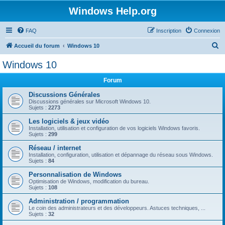
Windows Help.org
FAQ
Inscription
Connexion
R
Accueil du forum
Windows 10
e
Windows 10
c
Forum
h
e
Discussions Générales
Discussions générales sur Microsoft Windows 10.
r
Sujets :
2273
c
Les logiciels & jeux vidéo
Installation, utilisation et configuration de vos logiciels Windows favoris.
h
Sujets :
299
e
Réseau / internet
r
Installation, configuration, utilisation et dépannage du réseau sous Windows.
Sujets :
84
Personnalisation de Windows
Optimisation de Windows, modification du bureau.
Sujets :
108
Administration / programmation
Le coin des administrateurs et des développeurs. Astuces techniques, ...
Sujets :
32