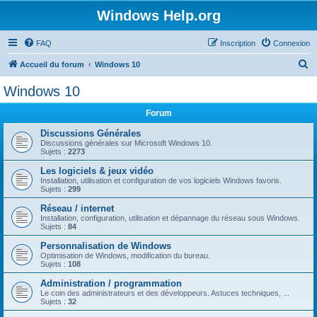
Windows Help.org
FAQ
Inscription
Connexion
R
Accueil du forum
Windows 10
e
Windows 10
c
Forum
h
e
Discussions Générales
Discussions générales sur Microsoft Windows 10.
r
Sujets :
2273
c
Les logiciels & jeux vidéo
Installation, utilisation et configuration de vos logiciels Windows favoris.
h
Sujets :
299
e
Réseau / internet
r
Installation, configuration, utilisation et dépannage du réseau sous Windows.
Sujets :
84
Personnalisation de Windows
Optimisation de Windows, modification du bureau.
Sujets :
108
Administration / programmation
Le coin des administrateurs et des développeurs. Astuces techniques, ...
Sujets :
32