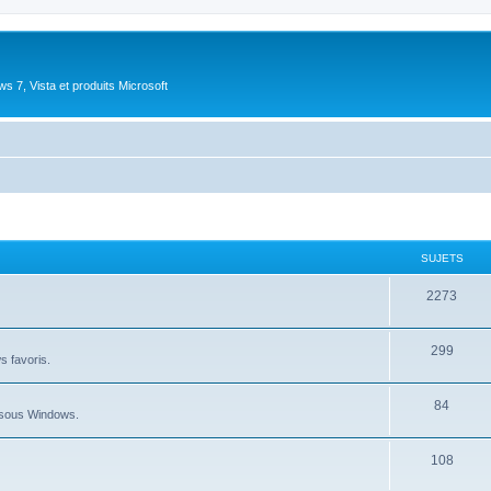
 7, Vista et produits Microsoft
SUJETS
S
2273
u
S
299
j
ws favoris.
u
e
S
84
j
t
au sous Windows.
u
e
s
S
108
j
t
u
e