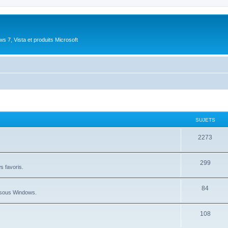
 7, Vista et produits Microsoft
SUJETS
S
2273
u
S
299
j
ws favoris.
u
e
S
84
j
t
au sous Windows.
u
e
s
S
108
j
t
u
e