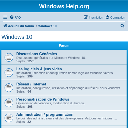
Windows Help.org
FAQ
Inscription
Connexion
R
Accueil du forum
Windows 10
e
Windows 10
c
Forum
h
e
Discussions Générales
Discussions générales sur Microsoft Windows 10.
r
Sujets :
2273
c
Les logiciels & jeux vidéo
Installation, utilisation et configuration de vos logiciels Windows favoris.
h
Sujets :
299
e
Réseau / internet
r
Installation, configuration, utilisation et dépannage du réseau sous Windows.
Sujets :
84
Personnalisation de Windows
Optimisation de Windows, modification du bureau.
Sujets :
108
Administration / programmation
Le coin des administrateurs et des développeurs. Astuces techniques, ...
Sujets :
32