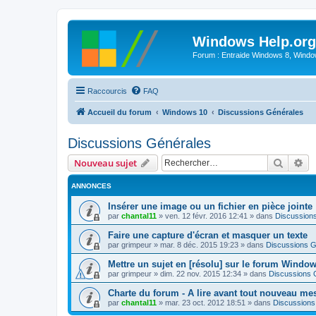
Windows Help.org
Forum : Entraide Windows 8, Windows
Raccourcis
FAQ
Accueil du forum
Windows 10
Discussions Générales
Discussions Générales
Recher
Re
Nouveau sujet
ANNONCES
Insérer une image ou un fichier en pièce jointe
par
chantal11
»
ven. 12 févr. 2016 12:41
» dans
Discussion
Faire une capture d'écran et masquer un texte
par
grimpeur
»
mar. 8 déc. 2015 19:23
» dans
Discussions G
Mettre un sujet en [résolu] sur le forum Windo
par
grimpeur
»
dim. 22 nov. 2015 12:34
» dans
Discussions 
Charte du forum - A lire avant tout nouveau me
par
chantal11
»
mar. 23 oct. 2012 18:51
» dans
Discussions