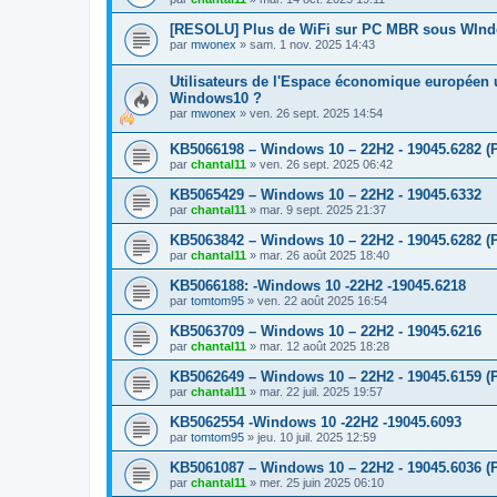
[RESOLU] Plus de WiFi sur PC MBR sous WIndo
par
mwonex
»
sam. 1 nov. 2025 14:43
Utilisateurs de l'Espace économique européen 
Windows10 ?
par
mwonex
»
ven. 26 sept. 2025 14:54
KB5066198 – Windows 10 – 22H2 - 19045.6282 (P
par
chantal11
»
ven. 26 sept. 2025 06:42
KB5065429 – Windows 10 – 22H2 - 19045.6332
par
chantal11
»
mar. 9 sept. 2025 21:37
KB5063842 – Windows 10 – 22H2 - 19045.6282 (P
par
chantal11
»
mar. 26 août 2025 18:40
KB5066188: -Windows 10 -22H2 -19045.6218
par
tomtom95
»
ven. 22 août 2025 16:54
KB5063709 – Windows 10 – 22H2 - 19045.6216
par
chantal11
»
mar. 12 août 2025 18:28
KB5062649 – Windows 10 – 22H2 - 19045.6159 (P
par
chantal11
»
mar. 22 juil. 2025 19:57
KB5062554 -Windows 10 -22H2 -19045.6093
par
tomtom95
»
jeu. 10 juil. 2025 12:59
KB5061087 – Windows 10 – 22H2 - 19045.6036 (P
par
chantal11
»
mer. 25 juin 2025 06:10