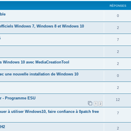
e
o
s
RÉPONSES
p
s
n
e
ble
o
R
0
s
s
n
é
e
officiels Windows 7, Windows 8 et Windows 10
R
2
s
p
s
é
e
é
o
R
7
p
s
n
é
o
R
2
s
p
n
é
e
rs Windows 10 avec MediaCreationTool
o
R
2
s
p
s
n
é
e
 une nouvelle installation de Windows 10
o
R
0
s
p
s
n
é
e
o
R
2
s
p
s
n
é
e
our - Programme ESU
o
R
12
s
p
1
2
s
n
é
e
o
er à utiliser Windows10, faire confiance à 0patch free
R
7
s
p
s
n
é
e
o
s
2H2
p
R
2
s
n