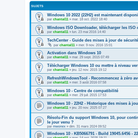
SUJETS
Windows 10 2022 (22H2) est maintenant disponi
par
chantal11
»
mar. 18 oct. 2022 18:40
Windows ISO Downloader, télécharger les ISO 
par
chantal11
»
lun. 23 mai 2016 14:40
TechCenter - Guide des mises à jour de sécurit
par
chantal11
»
mer. 9 nov. 2016 15:01
Activation dans Windows 10
par
chantal11
»
mar. 29 sept. 2015 07:49
Télécharger Windows 10 ou mettre à niveau ve
par
chantal11
»
jeu. 12 nov. 2015 19:12
RefreshWindowsTool - Recommencez à zéro avec
par
chantal11
»
mer. 3 août 2016 07:58
Windows 10 - Centre de compatibilité
par
chantal11
»
mer. 29 juil. 2015 17:53
Windows 10 - 22H2 - Historique des mises à j
par
chantal11
»
jeu. 20 nov. 2025 07:27
Résolu-Fin du support Windows 10, pour continu
le jour venu ?
par
mwonex
»
dim. 31 mars 2024 09:52
Windows 10 - KB5066791 - Build 19045.6456 - 2
par
chantal11
»
mar. 14 oct. 2025 19:11