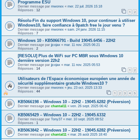
Programme ESU
Dernier message par
mwonex
«
mer. 22 juil. 2026 15:18
Réponses :
12
1
2
Résolu-Fin du support Windows 10, pour continuer à utiliser
Windows10, faire confiance à 0patch free le jour venu ?
Dernier message par
mwonex
«
sam. 24 janv. 2026 11:15
Réponses :
7
Windows 10 - KB5066791 - Build 19045.6456 - 22H2
Dernier message par
jjcojax
«
mar. 11 nov. 2025 06:21
Réponses :
2
[RESOLU] Plus de WiFi sur PC MBR sous WIndows 10
dernière version 22h2
Dernier message par
jjcojax
«
mar. 11 nov. 2025 05:53
Réponses :
14
1
2
Utilisateurs de l'Espace économique européen une année de
sécurité supplémentaire gratuite Windows10 ?
Dernier message par
mwonex
«
jeu. 23 oct. 2025 13:33
Réponses :
44
1
2
3
4
5
KB5066198 – Windows 10 – 22H2 - 19045.6282 (Préversion)
Dernier message par
chantal11
«
ven. 26 sept. 2025 06:42
KB5065429 – Windows 10 – 22H2 - 19045.6332
Dernier message par
Tony37
«
mer. 10 sept. 2025 08:52
Réponses :
1
KB5063842 – Windows 10 – 22H2 - 19045.6282 (Préversion)
Dernier message par
chantal11
«
mar. 26 août 2025 18:40