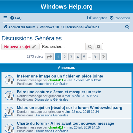
Windows Help.org
FAQ
Inscription
Connexion
R
Accueil du forum
Windows 10
Discussions Générales
e
Discussions Générales
c
Rechercher
Recherche avanc
Nouveau sujet
h
e
Page
1
sur
91
1
2
3
4
5
91
Suivant
2273 sujets
…
r
Annonces
c
Insérer une image ou un fichier en pièce jointe
h
Dernier message par
chantal11
«
ven. 12 févr. 2016 12:41
Publié dans
Discussions Générales
e
r
Faire une capture d'écran et masquer un texte
Dernier message par
grimpeur
«
mar. 8 déc. 2015 19:23
Publié dans
Discussions Générales
Mettre un sujet en [résolu] sur le forum Windowshelp.org
Dernier message par
grimpeur
«
dim. 22 nov. 2015 12:34
Publié dans
Discussions Générales
Charte du forum - A lire avant tout nouveau message
Dernier message par
chantal11
«
mar. 26 juil. 2016 14:15
Publié dans
Discussions Générales