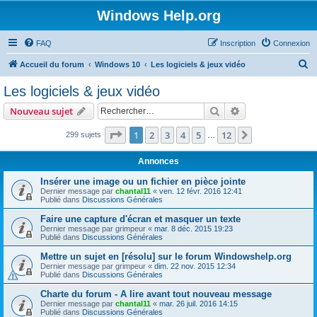
Windows Help.org
FAQ
Inscription
Connexion
R
Accueil du forum
Windows 10
Les logiciels & jeux vidéo
e
Les logiciels & jeux vidéo
c
Rechercher
Recherche avanc
Nouveau sujet
h
e
Page
1
sur
12
1
2
3
4
5
12
Suivant
299 sujets
…
r
Annonces
c
Insérer une image ou un fichier en pièce jointe
h
Dernier message par
chantal11
«
ven. 12 févr. 2016 12:41
Publié dans
Discussions Générales
e
r
Faire une capture d'écran et masquer un texte
Dernier message par
grimpeur
«
mar. 8 déc. 2015 19:23
Publié dans
Discussions Générales
Mettre un sujet en [résolu] sur le forum Windowshelp.org
Dernier message par
grimpeur
«
dim. 22 nov. 2015 12:34
Publié dans
Discussions Générales
Charte du forum - A lire avant tout nouveau message
Dernier message par
chantal11
«
mar. 26 juil. 2016 14:15
Publié dans
Discussions Générales