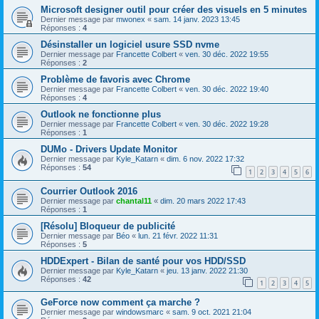
Microsoft designer outil pour créer des visuels en 5 minutes
Dernier message par
mwonex
«
sam. 14 janv. 2023 13:45
Réponses :
4
Désinstaller un logiciel usure SSD nvme
Dernier message par
Francette Colbert
«
ven. 30 déc. 2022 19:55
Réponses :
2
Problème de favoris avec Chrome
Dernier message par
Francette Colbert
«
ven. 30 déc. 2022 19:40
Réponses :
4
Outlook ne fonctionne plus
Dernier message par
Francette Colbert
«
ven. 30 déc. 2022 19:28
Réponses :
1
DUMo - Drivers Update Monitor
Dernier message par
Kyle_Katarn
«
dim. 6 nov. 2022 17:32
Réponses :
54
1
2
3
4
5
6
Courrier Outlook 2016
Dernier message par
chantal11
«
dim. 20 mars 2022 17:43
Réponses :
1
[Résolu] Bloqueur de publicité
Dernier message par
Béo
«
lun. 21 févr. 2022 11:31
Réponses :
5
HDDExpert - Bilan de santé pour vos HDD/SSD
Dernier message par
Kyle_Katarn
«
jeu. 13 janv. 2022 21:30
Réponses :
42
1
2
3
4
5
GeForce now comment ça marche ?
Dernier message par
windowsmarc
«
sam. 9 oct. 2021 21:04