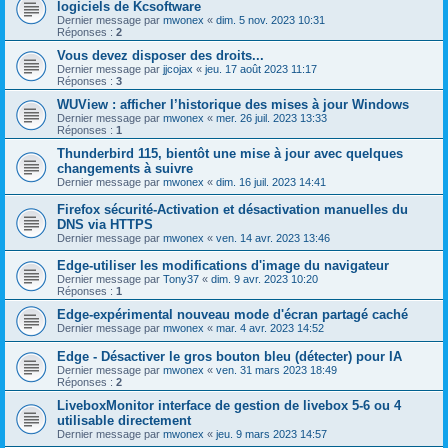
logiciels de Kcsoftware
Dernier message par
mwonex
«
dim. 5 nov. 2023 10:31
Réponses :
2
Vous devez disposer des droits...
Dernier message par
jjcojax
«
jeu. 17 août 2023 11:17
Réponses :
3
WUView : afficher l’historique des mises à jour Windows
Dernier message par
mwonex
«
mer. 26 juil. 2023 13:33
Réponses :
1
Thunderbird 115, bientôt une mise à jour avec quelques
changements à suivre
Dernier message par
mwonex
«
dim. 16 juil. 2023 14:41
Firefox sécurité-Activation et désactivation manuelles du
DNS via HTTPS
Dernier message par
mwonex
«
ven. 14 avr. 2023 13:46
Edge-utiliser les modifications d'image du navigateur
Dernier message par
Tony37
«
dim. 9 avr. 2023 10:20
Réponses :
1
Edge-expérimental nouveau mode d'écran partagé caché
Dernier message par
mwonex
«
mar. 4 avr. 2023 14:52
Edge - Désactiver le gros bouton bleu (détecter) pour IA
Dernier message par
mwonex
«
ven. 31 mars 2023 18:49
Réponses :
2
LiveboxMonitor interface de gestion de livebox 5-6 ou 4
utilisable directement
Dernier message par
mwonex
«
jeu. 9 mars 2023 14:57