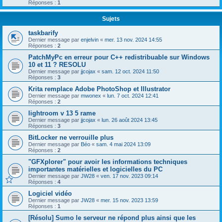
Réponses :
1
Sujets
taskbarify
Dernier message par
enjelvin
«
mer. 13 nov. 2024 14:55
Réponses :
2
PatchMyPc en erreur pour C++ redistribuable sur Windows
10 et 11 ? RESOLU
Dernier message par
jjcojax
«
sam. 12 oct. 2024 11:50
Réponses :
3
Krita remplace Adobe PhotoShop et Illustrator
Dernier message par
mwonex
«
lun. 7 oct. 2024 12:41
Réponses :
2
lightroom v 13 5 rame
Dernier message par
jjcojax
«
lun. 26 août 2024 13:45
Réponses :
3
BitLocker ne verrouille plus
Dernier message par
Béo
«
sam. 4 mai 2024 13:09
Réponses :
2
"GFXplorer" pour avoir les informations techniques
importantes matérielles et logicielles du PC
Dernier message par
JW28
«
ven. 17 nov. 2023 09:14
Réponses :
4
Logiciel vidéo
Dernier message par
JW28
«
mer. 15 nov. 2023 13:59
Réponses :
1
[Résolu] Sumo le serveur ne répond plus ainsi que les