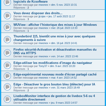
logiciels de Kcsoftware
Dernier message par
mwonex
«
dim. 5 nov. 2023 10:31
Réponses :
2
Vous devez disposer des droits...
Dernier message par
jjcojax
«
jeu. 17 août 2023 11:17
Réponses :
3
WUView : afficher l’historique des mises à jour Windows
Dernier message par
mwonex
«
mer. 26 juil. 2023 13:33
Réponses :
1
Thunderbird 115, bientôt une mise à jour avec quelques
changements à suivre
Dernier message par
mwonex
«
dim. 16 juil. 2023 14:41
Firefox sécurité-Activation et désactivation manuelles du
DNS via HTTPS
Dernier message par
mwonex
«
ven. 14 avr. 2023 13:46
Edge-utiliser les modifications d'image du navigateur
Dernier message par
Tony37
«
dim. 9 avr. 2023 10:20
Réponses :
1
Edge-expérimental nouveau mode d'écran partagé caché
Dernier message par
mwonex
«
mar. 4 avr. 2023 14:52
Edge - Désactiver le gros bouton bleu (détecter) pour IA
Dernier message par
mwonex
«
ven. 31 mars 2023 18:49
Réponses :
2
LiveboxMonitor interface de gestion de livebox 5-6 ou 4
utilisable directement
Dernier message par
mwonex
«
jeu. 9 mars 2023 14:57