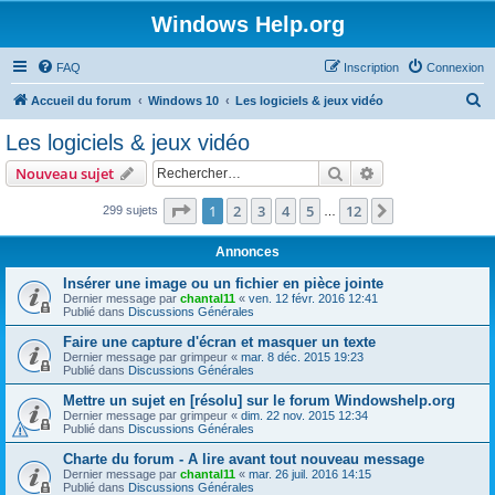
Windows Help.org
FAQ
Inscription
Connexion
R
Accueil du forum
Windows 10
Les logiciels & jeux vidéo
e
Les logiciels & jeux vidéo
c
Rechercher
Recherche avanc
Nouveau sujet
h
e
Page
1
sur
12
1
2
3
4
5
12
Suivant
299 sujets
…
r
Annonces
c
Insérer une image ou un fichier en pièce jointe
h
Dernier message par
chantal11
«
ven. 12 févr. 2016 12:41
Publié dans
Discussions Générales
e
r
Faire une capture d'écran et masquer un texte
Dernier message par
grimpeur
«
mar. 8 déc. 2015 19:23
Publié dans
Discussions Générales
Mettre un sujet en [résolu] sur le forum Windowshelp.org
Dernier message par
grimpeur
«
dim. 22 nov. 2015 12:34
Publié dans
Discussions Générales
Charte du forum - A lire avant tout nouveau message
Dernier message par
chantal11
«
mar. 26 juil. 2016 14:15
Publié dans
Discussions Générales