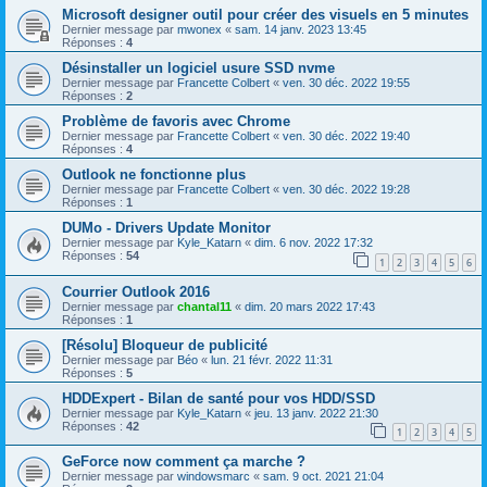
Microsoft designer outil pour créer des visuels en 5 minutes
Dernier message par
mwonex
«
sam. 14 janv. 2023 13:45
Réponses :
4
Désinstaller un logiciel usure SSD nvme
Dernier message par
Francette Colbert
«
ven. 30 déc. 2022 19:55
Réponses :
2
Problème de favoris avec Chrome
Dernier message par
Francette Colbert
«
ven. 30 déc. 2022 19:40
Réponses :
4
Outlook ne fonctionne plus
Dernier message par
Francette Colbert
«
ven. 30 déc. 2022 19:28
Réponses :
1
DUMo - Drivers Update Monitor
Dernier message par
Kyle_Katarn
«
dim. 6 nov. 2022 17:32
Réponses :
54
1
2
3
4
5
6
Courrier Outlook 2016
Dernier message par
chantal11
«
dim. 20 mars 2022 17:43
Réponses :
1
[Résolu] Bloqueur de publicité
Dernier message par
Béo
«
lun. 21 févr. 2022 11:31
Réponses :
5
HDDExpert - Bilan de santé pour vos HDD/SSD
Dernier message par
Kyle_Katarn
«
jeu. 13 janv. 2022 21:30
Réponses :
42
1
2
3
4
5
GeForce now comment ça marche ?
Dernier message par
windowsmarc
«
sam. 9 oct. 2021 21:04