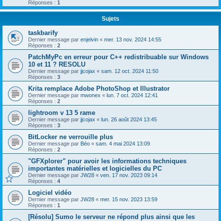
Réponses :
1
Sujets
taskbarify
Dernier message par
enjelvin
«
mer. 13 nov. 2024 14:55
Réponses :
2
PatchMyPc en erreur pour C++ redistribuable sur Windows
10 et 11 ? RESOLU
Dernier message par
jjcojax
«
sam. 12 oct. 2024 11:50
Réponses :
3
Krita remplace Adobe PhotoShop et Illustrator
Dernier message par
mwonex
«
lun. 7 oct. 2024 12:41
Réponses :
2
lightroom v 13 5 rame
Dernier message par
jjcojax
«
lun. 26 août 2024 13:45
Réponses :
3
BitLocker ne verrouille plus
Dernier message par
Béo
«
sam. 4 mai 2024 13:09
Réponses :
2
"GFXplorer" pour avoir les informations techniques
importantes matérielles et logicielles du PC
Dernier message par
JW28
«
ven. 17 nov. 2023 09:14
Réponses :
4
Logiciel vidéo
Dernier message par
JW28
«
mer. 15 nov. 2023 13:59
Réponses :
1
[Résolu] Sumo le serveur ne répond plus ainsi que les