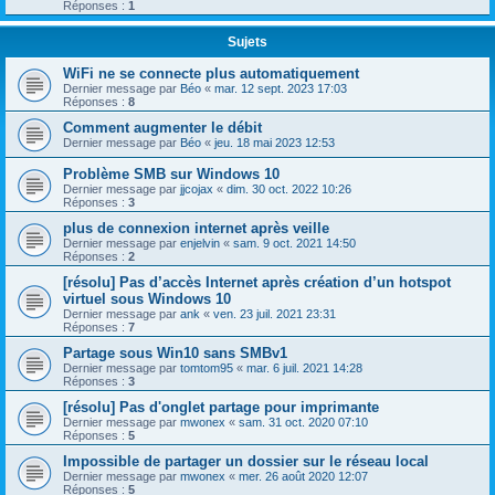
Réponses :
1
Sujets
WiFi ne se connecte plus automatiquement
Dernier message par
Béo
«
mar. 12 sept. 2023 17:03
Réponses :
8
Comment augmenter le débit
Dernier message par
Béo
«
jeu. 18 mai 2023 12:53
Problème SMB sur Windows 10
Dernier message par
jjcojax
«
dim. 30 oct. 2022 10:26
Réponses :
3
plus de connexion internet après veille
Dernier message par
enjelvin
«
sam. 9 oct. 2021 14:50
Réponses :
2
[résolu] Pas d’accès Internet après création d’un hotspot
virtuel sous Windows 10
Dernier message par
ank
«
ven. 23 juil. 2021 23:31
Réponses :
7
Partage sous Win10 sans SMBv1
Dernier message par
tomtom95
«
mar. 6 juil. 2021 14:28
Réponses :
3
[résolu] Pas d'onglet partage pour imprimante
Dernier message par
mwonex
«
sam. 31 oct. 2020 07:10
Réponses :
5
Impossible de partager un dossier sur le réseau local
Dernier message par
mwonex
«
mer. 26 août 2020 12:07
Réponses :
5