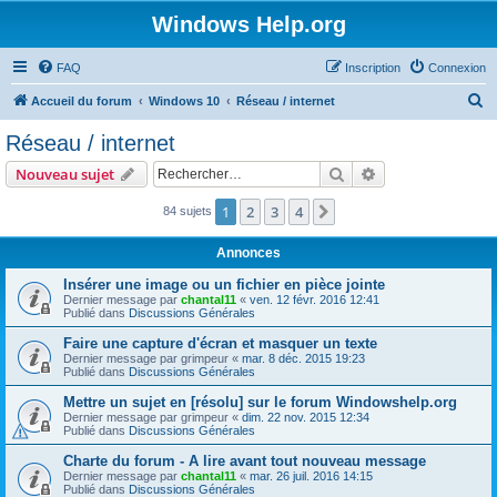
Windows Help.org
FAQ
Inscription
Connexion
R
Accueil du forum
Windows 10
Réseau / internet
e
Réseau / internet
c
Rechercher
Recherche avanc
Nouveau sujet
h
e
1
2
3
4
Suivant
84 sujets
r
Annonces
c
Insérer une image ou un fichier en pièce jointe
h
Dernier message par
chantal11
«
ven. 12 févr. 2016 12:41
Publié dans
Discussions Générales
e
r
Faire une capture d'écran et masquer un texte
Dernier message par
grimpeur
«
mar. 8 déc. 2015 19:23
Publié dans
Discussions Générales
Mettre un sujet en [résolu] sur le forum Windowshelp.org
Dernier message par
grimpeur
«
dim. 22 nov. 2015 12:34
Publié dans
Discussions Générales
Charte du forum - A lire avant tout nouveau message
Dernier message par
chantal11
«
mar. 26 juil. 2016 14:15
Publié dans
Discussions Générales