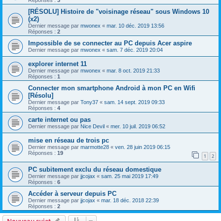
Réponses :
3
[RÉSOLU] Histoire de "voisinage réseau" sous Windows 10
(x2)
Dernier message par
mwonex
«
mar. 10 déc. 2019 13:56
Réponses :
2
Impossible de se connecter au PC depuis Acer aspire
Dernier message par
mwonex
«
sam. 7 déc. 2019 20:04
explorer internet 11
Dernier message par
mwonex
«
mar. 8 oct. 2019 21:33
Réponses :
1
Connecter mon smartphone Android à mon PC en Wifi
[Résolu]
Dernier message par
Tony37
«
sam. 14 sept. 2019 09:33
Réponses :
4
carte internet ou pas
Dernier message par
Nice Devil
«
mer. 10 juil. 2019 06:52
mise en réseau de trois pc
Dernier message par
marmotte28
«
ven. 28 juin 2019 06:15
Réponses :
19
1
2
PC subitement exclu du réseau domestique
Dernier message par
jjcojax
«
sam. 25 mai 2019 17:49
Réponses :
6
Accéder à serveur depuis PC
Dernier message par
jjcojax
«
mar. 18 déc. 2018 22:39
Réponses :
2
Nouveau sujet