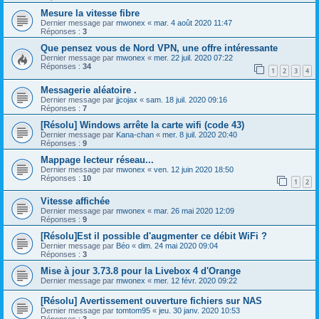
Mesure la vitesse fibre
Dernier message par
mwonex
«
mar. 4 août 2020 11:47
Réponses :
3
Que pensez vous de Nord VPN, une offre intéressante
Dernier message par
mwonex
«
mer. 22 juil. 2020 07:22
Réponses :
34
1
2
3
4
Messagerie aléatoire .
Dernier message par
jjcojax
«
sam. 18 juil. 2020 09:16
Réponses :
7
[Résolu] Windows arrête la carte wifi (code 43)
Dernier message par
Kana-chan
«
mer. 8 juil. 2020 20:40
Réponses :
9
Mappage lecteur réseau...
Dernier message par
mwonex
«
ven. 12 juin 2020 18:50
Réponses :
10
1
2
Vitesse affichée
Dernier message par
mwonex
«
mar. 26 mai 2020 12:09
Réponses :
9
[Résolu]Est il possible d'augmenter ce débit WiFi ?
Dernier message par
Béo
«
dim. 24 mai 2020 09:04
Réponses :
3
Mise à jour 3.73.8 pour la Livebox 4 d'Orange
Dernier message par
mwonex
«
mer. 12 févr. 2020 09:22
[Résolu] Avertissement ouverture fichiers sur NAS
Dernier message par
tomtom95
«
jeu. 30 janv. 2020 10:53