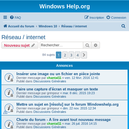
Windows Help.org
FAQ
Inscription
Connexion
R
Accueil du forum
Windows 10
Réseau / internet
e
Réseau / internet
c
Rechercher
Recherche avanc
Nouveau sujet
h
e
1
2
3
4
Suivant
84 sujets
r
Annonces
c
Insérer une image ou un fichier en pièce jointe
h
Dernier message par
chantal11
«
ven. 12 févr. 2016 12:41
Publié dans
Discussions Générales
e
r
Faire une capture d'écran et masquer un texte
Dernier message par
grimpeur
«
mar. 8 déc. 2015 19:23
Publié dans
Discussions Générales
Mettre un sujet en [résolu] sur le forum Windowshelp.org
Dernier message par
grimpeur
«
dim. 22 nov. 2015 12:34
Publié dans
Discussions Générales
Charte du forum - A lire avant tout nouveau message
Dernier message par
chantal11
«
mar. 26 juil. 2016 14:15
Publié dans
Discussions Générales