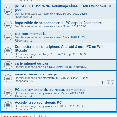
Réponses :
3
[RÉSOLU] Histoire de "voisinage réseau" sous Windows 10
(x2)
Dernier message par
mwonex
«
mar. 10 déc. 2019 13:56
Réponses :
2
Impossible de se connecter au PC depuis Acer aspire
Dernier message par
mwonex
«
sam. 7 déc. 2019 20:04
explorer internet 11
Dernier message par
mwonex
«
mar. 8 oct. 2019 21:33
Réponses :
1
Connecter mon smartphone Android à mon PC en Wifi
[Résolu]
Dernier message par
Tony37
«
sam. 14 sept. 2019 09:33
Réponses :
4
carte internet ou pas
Dernier message par
Nice Devil
«
mer. 10 juil. 2019 06:52
mise en réseau de trois pc
Dernier message par
marmotte28
«
ven. 28 juin 2019 06:15
Réponses :
19
1
2
PC subitement exclu du réseau domestique
Dernier message par
jjcojax
«
sam. 25 mai 2019 17:49
Réponses :
6
Accéder à serveur depuis PC
Dernier message par
jjcojax
«
mar. 18 déc. 2018 22:39
Réponses :
2
Nouveau sujet