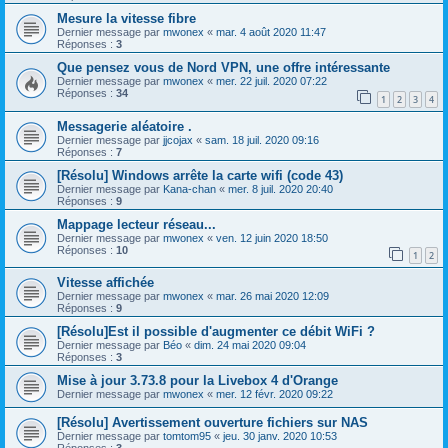
Mesure la vitesse fibre
Dernier message par
mwonex
«
mar. 4 août 2020 11:47
Réponses :
3
Que pensez vous de Nord VPN, une offre intéressante
Dernier message par
mwonex
«
mer. 22 juil. 2020 07:22
Réponses :
34
1
2
3
4
Messagerie aléatoire .
Dernier message par
jjcojax
«
sam. 18 juil. 2020 09:16
Réponses :
7
[Résolu] Windows arrête la carte wifi (code 43)
Dernier message par
Kana-chan
«
mer. 8 juil. 2020 20:40
Réponses :
9
Mappage lecteur réseau...
Dernier message par
mwonex
«
ven. 12 juin 2020 18:50
Réponses :
10
1
2
Vitesse affichée
Dernier message par
mwonex
«
mar. 26 mai 2020 12:09
Réponses :
9
[Résolu]Est il possible d'augmenter ce débit WiFi ?
Dernier message par
Béo
«
dim. 24 mai 2020 09:04
Réponses :
3
Mise à jour 3.73.8 pour la Livebox 4 d'Orange
Dernier message par
mwonex
«
mer. 12 févr. 2020 09:22
[Résolu] Avertissement ouverture fichiers sur NAS
Dernier message par
tomtom95
«
jeu. 30 janv. 2020 10:53