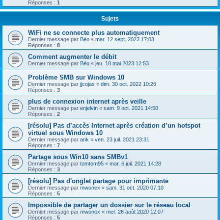
Réponses :
1
Sujets
WiFi ne se connecte plus automatiquement
Dernier message par
Béo
«
mar. 12 sept. 2023 17:03
Réponses :
8
Comment augmenter le débit
Dernier message par
Béo
«
jeu. 18 mai 2023 12:53
Problème SMB sur Windows 10
Dernier message par
jjcojax
«
dim. 30 oct. 2022 10:26
Réponses :
3
plus de connexion internet après veille
Dernier message par
enjelvin
«
sam. 9 oct. 2021 14:50
Réponses :
2
[résolu] Pas d’accès Internet après création d’un hotspot
virtuel sous Windows 10
Dernier message par
ank
«
ven. 23 juil. 2021 23:31
Réponses :
7
Partage sous Win10 sans SMBv1
Dernier message par
tomtom95
«
mar. 6 juil. 2021 14:28
Réponses :
3
[résolu] Pas d'onglet partage pour imprimante
Dernier message par
mwonex
«
sam. 31 oct. 2020 07:10
Réponses :
5
Impossible de partager un dossier sur le réseau local
Dernier message par
mwonex
«
mer. 26 août 2020 12:07
Réponses :
5