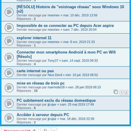
Réponses :
3
[RÉSOLU] Histoire de "voisinage réseau" sous Windows 10
(x2)
Dernier message par
mwonex
«
mar. 10 déc. 2019 13:56
Réponses :
2
Impossible de se connecter au PC depuis Acer aspire
Dernier message par
mwonex
«
sam. 7 déc. 2019 20:04
explorer internet 11
Dernier message par
mwonex
«
mar. 8 oct. 2019 21:33
Réponses :
1
Connecter mon smartphone Android à mon PC en Wifi
[Résolu]
Dernier message par
Tony37
«
sam. 14 sept. 2019 09:33
Réponses :
4
carte internet ou pas
Dernier message par
Nice Devil
«
mer. 10 juil. 2019 06:52
mise en réseau de trois pc
Dernier message par
marmotte28
«
ven. 28 juin 2019 06:15
Réponses :
19
1
2
PC subitement exclu du réseau domestique
Dernier message par
jjcojax
«
sam. 25 mai 2019 17:49
Réponses :
6
Accéder à serveur depuis PC
Dernier message par
jjcojax
«
mar. 18 déc. 2018 22:39
Réponses :
2
Nouveau sujet