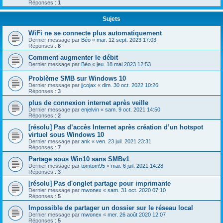
Réponses :
1
Sujets
WiFi ne se connecte plus automatiquement
Dernier message par
Béo
«
mar. 12 sept. 2023 17:03
Réponses :
8
Comment augmenter le débit
Dernier message par
Béo
«
jeu. 18 mai 2023 12:53
Problème SMB sur Windows 10
Dernier message par
jjcojax
«
dim. 30 oct. 2022 10:26
Réponses :
3
plus de connexion internet après veille
Dernier message par
enjelvin
«
sam. 9 oct. 2021 14:50
Réponses :
2
[résolu] Pas d’accès Internet après création d’un hotspot
virtuel sous Windows 10
Dernier message par
ank
«
ven. 23 juil. 2021 23:31
Réponses :
7
Partage sous Win10 sans SMBv1
Dernier message par
tomtom95
«
mar. 6 juil. 2021 14:28
Réponses :
3
[résolu] Pas d'onglet partage pour imprimante
Dernier message par
mwonex
«
sam. 31 oct. 2020 07:10
Réponses :
5
Impossible de partager un dossier sur le réseau local
Dernier message par
mwonex
«
mer. 26 août 2020 12:07
Réponses :
5