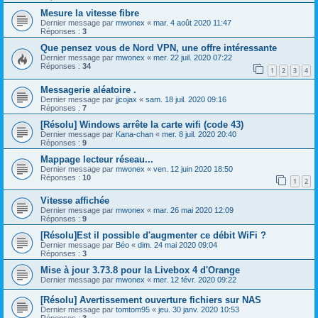
Mesure la vitesse fibre
Dernier message par
mwonex
«
mar. 4 août 2020 11:47
Réponses :
3
Que pensez vous de Nord VPN, une offre intéressante
Dernier message par
mwonex
«
mer. 22 juil. 2020 07:22
Réponses :
34
1
2
3
4
Messagerie aléatoire .
Dernier message par
jjcojax
«
sam. 18 juil. 2020 09:16
Réponses :
7
[Résolu] Windows arrête la carte wifi (code 43)
Dernier message par
Kana-chan
«
mer. 8 juil. 2020 20:40
Réponses :
9
Mappage lecteur réseau...
Dernier message par
mwonex
«
ven. 12 juin 2020 18:50
Réponses :
10
1
2
Vitesse affichée
Dernier message par
mwonex
«
mar. 26 mai 2020 12:09
Réponses :
9
[Résolu]Est il possible d'augmenter ce débit WiFi ?
Dernier message par
Béo
«
dim. 24 mai 2020 09:04
Réponses :
3
Mise à jour 3.73.8 pour la Livebox 4 d'Orange
Dernier message par
mwonex
«
mer. 12 févr. 2020 09:22
[Résolu] Avertissement ouverture fichiers sur NAS
Dernier message par
tomtom95
«
jeu. 30 janv. 2020 10:53