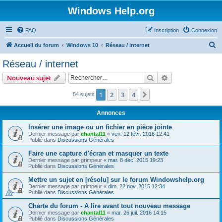
Windows Help.org
FAQ
Inscription
Connexion
R
Accueil du forum
Windows 10
Réseau / internet
e
Réseau / internet
c
Rechercher
Recherche avanc
Nouveau sujet
h
e
1
2
3
4
Suivant
84 sujets
r
Annonces
c
Insérer une image ou un fichier en pièce jointe
h
Dernier message par
chantal11
«
ven. 12 févr. 2016 12:41
Publié dans
Discussions Générales
e
r
Faire une capture d'écran et masquer un texte
Dernier message par
grimpeur
«
mar. 8 déc. 2015 19:23
Publié dans
Discussions Générales
Mettre un sujet en [résolu] sur le forum Windowshelp.org
Dernier message par
grimpeur
«
dim. 22 nov. 2015 12:34
Publié dans
Discussions Générales
Charte du forum - A lire avant tout nouveau message
Dernier message par
chantal11
«
mar. 26 juil. 2016 14:15
Publié dans
Discussions Générales