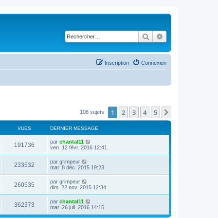
Rechercher
Recherche avancé
Inscription
Connexion
1
2
3
4
5
Suivant
108 sujets
VUES
DERNIER MESSAGE
D
par
chantal11
V
191736
e
ven. 12 févr. 2016 12:41
r
u
n
D
par
grimpeur
V
233532
i
e
mar. 8 déc. 2015 19:23
e
e
r
r
u
n
D
par
grimpeur
s
m
V
260535
i
e
dim. 22 nov. 2015 12:34
e
e
e
r
s
r
u
n
s
D
par
chantal11
s
m
V
362373
i
a
e
mar. 26 juil. 2016 14:15
e
e
e
g
r
s
r
u
e