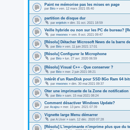
Paint ne mémorise pas les mises en page
par
Béo
»
ven. 12 mars 2021 05:40
partition de disque dur
par
enjelvin
»
dim. 31 oct. 2021 18:59
Veille hybride ou non sur les PC de bureau? [R
par
mwonex
»
ven. 8 oct. 2021 09:47
[Résolu] Détacher Microsoft News de la barre d
par
Béo
»
ven. 11 juin 2021 17:01
[Résolu] Configurer le Microphone
par
Béo
»
lun. 27 avr. 2020 06:59
[Résolu] Visual C++ - Que conserver ?
par
Béo
»
mer. 2 juin 2021 08:21
Intérêt d'un RamDisk pour SSD 8Go Ram 64 bit
par
mwonex
»
dim. 30 mai 2021 09:37
Oter une imprimante de la Zone de notification
par
Béo
»
sam. 15 mai 2021 08:24
Comment désactiver Windows Update?
par
Acajou
»
mer. 13 janv. 2021 07:39
Vignette large Menu démarrer
par
A.User
»
sam. 12 déc. 2020 07:28
[Résolu] L'imprimante n'imprime plus que du te