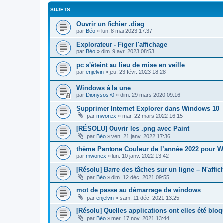
SUJETS
Ouvrir un fichier .diag
par
Béo
»
lun. 8 mai 2023 17:37
Explorateur - Figer l'affichage
par
Béo
»
dim. 9 avr. 2023 08:53
pc s'éteint au lieu de mise en veille
par
enjelvin
»
jeu. 23 févr. 2023 18:28
Windows à la une
par
Dionysos70
»
dim. 29 mars 2020 09:16
Supprimer Internet Explorer dans Windows 10
par
mwonex
»
mar. 22 mars 2022 16:15
[RÉSOLU] Ouvrir les .png avec Paint
par
Béo
»
ven. 21 janv. 2022 17:36
thème Pantone Couleur de l’année 2022 pour W
par
mwonex
»
lun. 10 janv. 2022 13:42
[Résolu] Barre des tâches sur un ligne – N'affic
par
Béo
»
dim. 12 déc. 2021 09:55
mot de passe au démarrage de windows
par
enjelvin
»
sam. 11 déc. 2021 13:25
[Résolu] Quelles applications ont elles été blo
par
Béo
»
mer. 17 nov. 2021 13:44