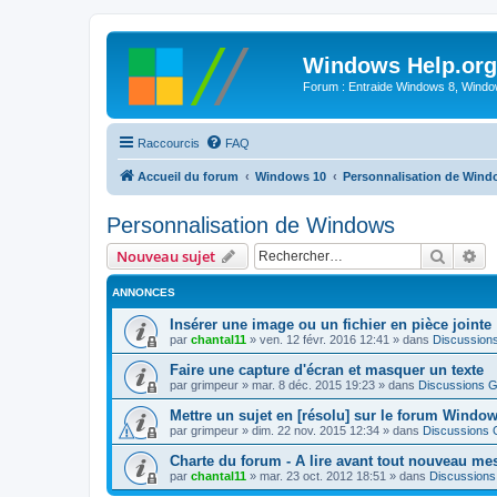
Windows Help.org
Forum : Entraide Windows 8, Windows
Raccourcis
FAQ
Accueil du forum
Windows 10
Personnalisation de Win
Personnalisation de Windows
Recher
Re
Nouveau sujet
ANNONCES
Insérer une image ou un fichier en pièce jointe
par
chantal11
»
ven. 12 févr. 2016 12:41
» dans
Discussion
Faire une capture d'écran et masquer un texte
par
grimpeur
»
mar. 8 déc. 2015 19:23
» dans
Discussions G
Mettre un sujet en [résolu] sur le forum Windo
par
grimpeur
»
dim. 22 nov. 2015 12:34
» dans
Discussions 
Charte du forum - A lire avant tout nouveau me
par
chantal11
»
mar. 23 oct. 2012 18:51
» dans
Discussions