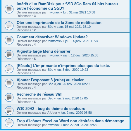
Intérêt d'un RamDisk pour SSD 8Go Ram 64 bits bureau
outre l'économie du SSD?
Dernier message par
mwonex
«
lun. 31 mai 2021 13:58
Réponses :
3
Oter une imprimante de la Zone de notification
Dernier message par
Béo
«
sam. 15 mai 2021 15:10
Réponses :
2
Comment désactiver Windows Update?
Dernier message par
tomtom95
«
jeu. 14 janv. 2021 11:24
Réponses :
4
Vignette large Menu démarrer
Dernier message par
mwonex
«
sam. 12 déc. 2020 15:53
Réponses :
5
[Résolu] L'imprimante n'imprime plus que du texte.
Dernier message par
Béo
«
jeu. 3 déc. 2020 19:23
Réponses :
1
Ajouter l'exposant 3 (cube) au clavier
Dernier message par
Béo
«
jeu. 26 nov. 2020 18:29
Réponses :
4
Recherche de réseau Wifi
Dernier message par
Béo
«
lun. 2 nov. 2020 17:05
Réponses :
6
W10 20H2 : bug de thème de couleurs
Dernier message par
A.User
«
lun. 2 nov. 2020 08:50
Trop d'icônes Excel ou Word non désirées dans démarrage
Dernier message par
mwonex
«
mar. 27 oct. 2020 09:58