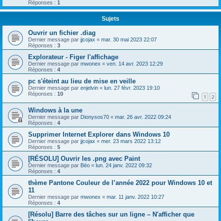
Réponses :
1
Sujets
Ouvrir un fichier .diag
Dernier message par
jjcojax
«
mar. 30 mai 2023 22:07
Réponses :
3
Explorateur - Figer l'affichage
Dernier message par
mwonex
«
ven. 14 avr. 2023 12:29
Réponses :
4
pc s'éteint au lieu de mise en veille
Dernier message par
enjelvin
«
lun. 27 févr. 2023 19:10
Réponses :
10
1
2
Windows à la une
Dernier message par
Dionysos70
«
mar. 26 avr. 2022 09:24
Réponses :
4
Supprimer Internet Explorer dans Windows 10
Dernier message par
jjcojax
«
mer. 23 mars 2022 13:12
Réponses :
5
[RÉSOLU] Ouvrir les .png avec Paint
Dernier message par
Béo
«
lun. 24 janv. 2022 09:32
Réponses :
4
thème Pantone Couleur de l’année 2022 pour Windows 10 et
11
Dernier message par
mwonex
«
mar. 11 janv. 2022 10:27
Réponses :
4
[Résolu] Barre des tâches sur un ligne – N'afficher que