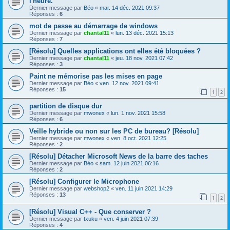
l'heure.
Dernier message par
Béo
«
mar. 14 déc. 2021 09:37
Réponses :
6
mot de passe au démarrage de windows
Dernier message par
chantal11
«
lun. 13 déc. 2021 15:13
Réponses :
7
[Résolu] Quelles applications ont elles été bloquées ?
Dernier message par
chantal11
«
jeu. 18 nov. 2021 07:42
Réponses :
3
Paint ne mémorise pas les mises en page
Dernier message par
Béo
«
ven. 12 nov. 2021 09:41
Réponses :
15
1
2
partition de disque dur
Dernier message par
mwonex
«
lun. 1 nov. 2021 15:58
Réponses :
6
Veille hybride ou non sur les PC de bureau? [Résolu]
Dernier message par
mwonex
«
ven. 8 oct. 2021 12:25
Réponses :
2
[Résolu] Détacher Microsoft News de la barre des taches
Dernier message par
Béo
«
sam. 12 juin 2021 06:16
Réponses :
2
[Résolu] Configurer le Microphone
Dernier message par
webshop2
«
ven. 11 juin 2021 14:29
Réponses :
13
1
2
[Résolu] Visual C++ - Que conserver ?
Dernier message par
txuku
«
ven. 4 juin 2021 07:39
Réponses :
4