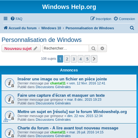
Windows Help.org
FAQ
Inscription
Connexion
R
Accueil du forum
Windows 10
Personnalisation de Windows
e
Personnalisation de Windows
c
Rechercher
Recherche avanc
Nouveau sujet
h
e
1
2
3
4
5
Suivant
108 sujets
r
Annonces
c
Insérer une image ou un fichier en pièce jointe
h
Dernier message par
chantal11
«
ven. 12 févr. 2016 12:41
Publié dans
Discussions Générales
e
r
Faire une capture d'écran et masquer un texte
Dernier message par
grimpeur
«
mar. 8 déc. 2015 19:23
Publié dans
Discussions Générales
Mettre un sujet en [résolu] sur le forum Windowshelp.org
Dernier message par
grimpeur
«
dim. 22 nov. 2015 12:34
Publié dans
Discussions Générales
Charte du forum - A lire avant tout nouveau message
Dernier message par
chantal11
«
mar. 26 juil. 2016 14:15
Publié dans
Discussions Générales