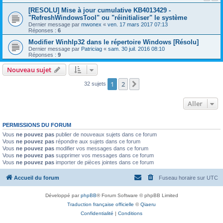
[RESOLU] Mise à jour cumulative KB4013429 -
"RefreshWindowsTool" ou "réinitialiser" le système
Dernier message par
mwonex
«
ven. 17 mars 2017 07:13
Réponses :
6
Modifier Winhlp32 dans le répertoire Windows [Résolu]
Dernier message par
Patriciag
«
sam. 30 juil. 2016 08:10
Réponses :
9
Nouveau sujet
1
2
Suivant
32 sujets
Aller
PERMISSIONS DU FORUM
Vous
ne pouvez pas
publier de nouveaux sujets dans ce forum
Vous
ne pouvez pas
répondre aux sujets dans ce forum
Vous
ne pouvez pas
modifier vos messages dans ce forum
Vous
ne pouvez pas
supprimer vos messages dans ce forum
Vous
ne pouvez pas
importer de pièces jointes dans ce forum
Accueil du forum
Fuseau horaire sur
UTC
Développé par
phpBB
® Forum Software © phpBB Limited
Traduction française officielle
©
Qiaeru
Confidentialité
|
Conditions