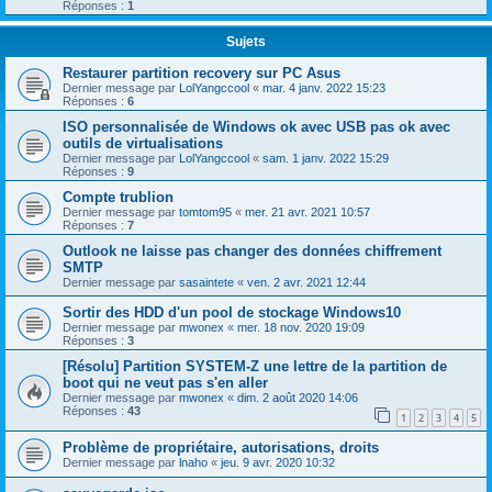
Réponses :
1
Sujets
Restaurer partition recovery sur PC Asus
Dernier message par
LolYangccool
«
mar. 4 janv. 2022 15:23
Réponses :
6
ISO personnalisée de Windows ok avec USB pas ok avec
outils de virtualisations
Dernier message par
LolYangccool
«
sam. 1 janv. 2022 15:29
Réponses :
9
Compte trublion
Dernier message par
tomtom95
«
mer. 21 avr. 2021 10:57
Réponses :
7
Outlook ne laisse pas changer des données chiffrement
SMTP
Dernier message par
sasaintete
«
ven. 2 avr. 2021 12:44
Sortir des HDD d'un pool de stockage Windows10
Dernier message par
mwonex
«
mer. 18 nov. 2020 19:09
Réponses :
3
[Résolu] Partition SYSTEM-Z une lettre de la partition de
boot qui ne veut pas s'en aller
Dernier message par
mwonex
«
dim. 2 août 2020 14:06
Réponses :
43
1
2
3
4
5
Problème de propriétaire, autorisations, droits
Dernier message par
lnaho
«
jeu. 9 avr. 2020 10:32