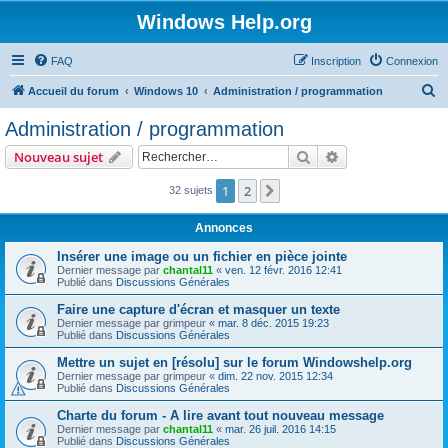
Windows Help.org
FAQ
Inscription
Connexion
R
Accueil du forum
Windows 10
Administration / programmation
e
Administration / programmation
c
Rechercher
Recherche avanc
Nouveau sujet
h
e
1
2
Suivant
32 sujets
r
Annonces
c
Insérer une image ou un fichier en pièce jointe
h
Dernier message par
chantal11
«
ven. 12 févr. 2016 12:41
Publié dans
Discussions Générales
e
r
Faire une capture d'écran et masquer un texte
Dernier message par
grimpeur
«
mar. 8 déc. 2015 19:23
Publié dans
Discussions Générales
Mettre un sujet en [résolu] sur le forum Windowshelp.org
Dernier message par
grimpeur
«
dim. 22 nov. 2015 12:34
Publié dans
Discussions Générales
Charte du forum - A lire avant tout nouveau message
Dernier message par
chantal11
«
mar. 26 juil. 2016 14:15
Publié dans
Discussions Générales