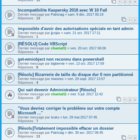
1
2
3
4
Incompatibilite Kaspersky 2018 avec W 10 Fall
Dernier message par
Patriciag
«
sam. 9 déc. 2017 00:19
Réponses :
13
1
2
impossible d'avoir des autorisations spéciale en tant admin
Dernier message par
jjcojax
«
sam. 21 oct. 2017 17:11
Réponses :
1
[RÉSOLU] Code VBScript
Dernier message par
chantal11
«
ven. 20 oct. 2017 06:06
Réponses :
4
get-wmiobject non reconnu dans powershell
Dernier message par
bigbernie
«
ven. 13 oct. 2017 17:59
Réponses :
8
[Résolu] Bizarrerie de taille du disque dur 0 non partitionné
Dernier message par
mwonex
«
ven. 29 sept. 2017 13:57
Réponses :
4
Qui sait devenir Administrateur [Résolu]
Dernier message par
chantal11
«
mer. 5 juil. 2017 11:42
Réponses :
27
1
2
3
"Vous devriez corriger le problème sur votre compte
Microsoft ..."
Dernier message par
txuku
«
lun. 29 mai 2017 07:45
Réponses :
7
[Résolu]Totalement impossible effacer un dossier
Dernier message par
Patriciag
«
dim. 30 avr. 2017 06:45
Réponses :
13
1
2