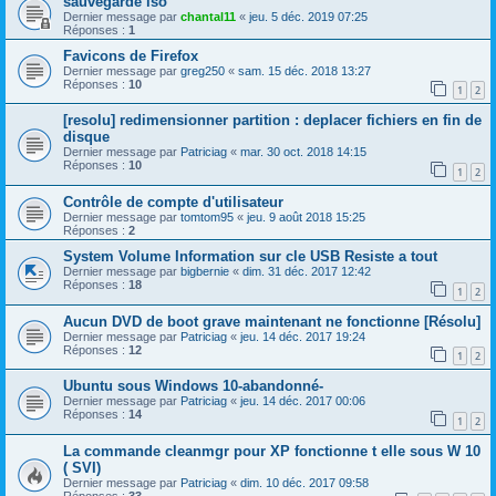
sauvegarde iso
Dernier message par
chantal11
«
jeu. 5 déc. 2019 07:25
Réponses :
1
Favicons de Firefox
Dernier message par
greg250
«
sam. 15 déc. 2018 13:27
Réponses :
10
1
2
[resolu] redimensionner partition : deplacer fichiers en fin de
disque
Dernier message par
Patriciag
«
mar. 30 oct. 2018 14:15
Réponses :
10
1
2
Contrôle de compte d'utilisateur
Dernier message par
tomtom95
«
jeu. 9 août 2018 15:25
Réponses :
2
System Volume Information sur cle USB Resiste a tout
Dernier message par
bigbernie
«
dim. 31 déc. 2017 12:42
Réponses :
18
1
2
Aucun DVD de boot grave maintenant ne fonctionne [Résolu]
Dernier message par
Patriciag
«
jeu. 14 déc. 2017 19:24
Réponses :
12
1
2
Ubuntu sous Windows 10-abandonné-
Dernier message par
Patriciag
«
jeu. 14 déc. 2017 00:06
Réponses :
14
1
2
La commande cleanmgr pour XP fonctionne t elle sous W 10
( SVI)
Dernier message par
Patriciag
«
dim. 10 déc. 2017 09:58
Réponses :
33