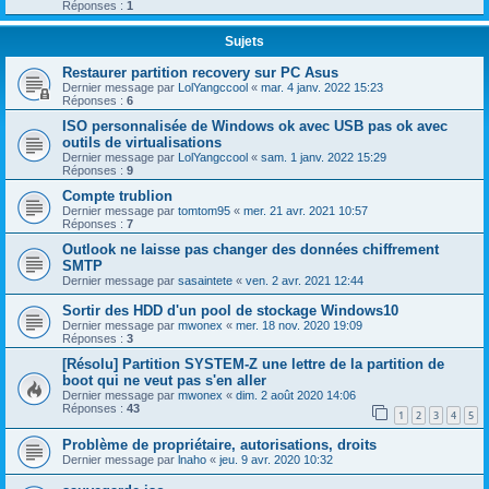
Réponses :
1
Sujets
Restaurer partition recovery sur PC Asus
Dernier message par
LolYangccool
«
mar. 4 janv. 2022 15:23
Réponses :
6
ISO personnalisée de Windows ok avec USB pas ok avec
outils de virtualisations
Dernier message par
LolYangccool
«
sam. 1 janv. 2022 15:29
Réponses :
9
Compte trublion
Dernier message par
tomtom95
«
mer. 21 avr. 2021 10:57
Réponses :
7
Outlook ne laisse pas changer des données chiffrement
SMTP
Dernier message par
sasaintete
«
ven. 2 avr. 2021 12:44
Sortir des HDD d'un pool de stockage Windows10
Dernier message par
mwonex
«
mer. 18 nov. 2020 19:09
Réponses :
3
[Résolu] Partition SYSTEM-Z une lettre de la partition de
boot qui ne veut pas s'en aller
Dernier message par
mwonex
«
dim. 2 août 2020 14:06
Réponses :
43
1
2
3
4
5
Problème de propriétaire, autorisations, droits
Dernier message par
lnaho
«
jeu. 9 avr. 2020 10:32