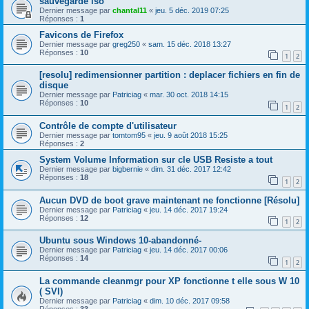
sauvegarde iso
Dernier message par
chantal11
«
jeu. 5 déc. 2019 07:25
Réponses :
1
Favicons de Firefox
Dernier message par
greg250
«
sam. 15 déc. 2018 13:27
Réponses :
10
1
2
[resolu] redimensionner partition : deplacer fichiers en fin de
disque
Dernier message par
Patriciag
«
mar. 30 oct. 2018 14:15
Réponses :
10
1
2
Contrôle de compte d'utilisateur
Dernier message par
tomtom95
«
jeu. 9 août 2018 15:25
Réponses :
2
System Volume Information sur cle USB Resiste a tout
Dernier message par
bigbernie
«
dim. 31 déc. 2017 12:42
Réponses :
18
1
2
Aucun DVD de boot grave maintenant ne fonctionne [Résolu]
Dernier message par
Patriciag
«
jeu. 14 déc. 2017 19:24
Réponses :
12
1
2
Ubuntu sous Windows 10-abandonné-
Dernier message par
Patriciag
«
jeu. 14 déc. 2017 00:06
Réponses :
14
1
2
La commande cleanmgr pour XP fonctionne t elle sous W 10
( SVI)
Dernier message par
Patriciag
«
dim. 10 déc. 2017 09:58
Réponses :
33