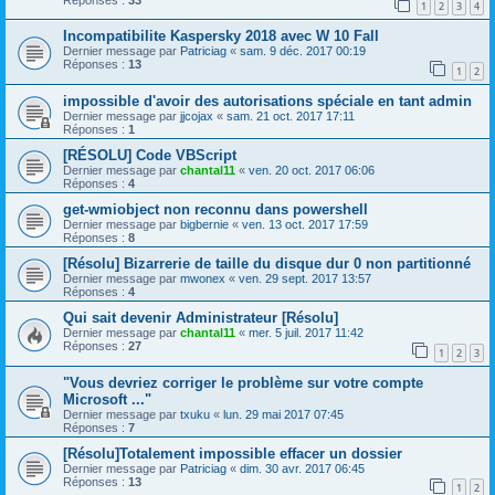
1
2
3
4
Incompatibilite Kaspersky 2018 avec W 10 Fall
Dernier message par
Patriciag
«
sam. 9 déc. 2017 00:19
Réponses :
13
1
2
impossible d'avoir des autorisations spéciale en tant admin
Dernier message par
jjcojax
«
sam. 21 oct. 2017 17:11
Réponses :
1
[RÉSOLU] Code VBScript
Dernier message par
chantal11
«
ven. 20 oct. 2017 06:06
Réponses :
4
get-wmiobject non reconnu dans powershell
Dernier message par
bigbernie
«
ven. 13 oct. 2017 17:59
Réponses :
8
[Résolu] Bizarrerie de taille du disque dur 0 non partitionné
Dernier message par
mwonex
«
ven. 29 sept. 2017 13:57
Réponses :
4
Qui sait devenir Administrateur [Résolu]
Dernier message par
chantal11
«
mer. 5 juil. 2017 11:42
Réponses :
27
1
2
3
"Vous devriez corriger le problème sur votre compte
Microsoft ..."
Dernier message par
txuku
«
lun. 29 mai 2017 07:45
Réponses :
7
[Résolu]Totalement impossible effacer un dossier
Dernier message par
Patriciag
«
dim. 30 avr. 2017 06:45
Réponses :
13
1
2