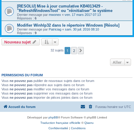
[RESOLU] Mise à jour cumulative KB4013429 -
"RefreshWindowsTool" ou "réinitialiser" le système
Dernier message par
mwonex
«
ven. 17 mars 2017 07:13
Réponses :
6
Modifier Winhlp32 dans le répertoire Windows [Résolu]
Dernier message par
Patriciag
«
sam. 30 juil. 2016 08:10
Réponses :
9
Nouveau sujet
1
2
Suivant
32 sujets
Aller
PERMISSIONS DU FORUM
Vous
ne pouvez pas
publier de nouveaux sujets dans ce forum
Vous
ne pouvez pas
répondre aux sujets dans ce forum
Vous
ne pouvez pas
modifier vos messages dans ce forum
Vous
ne pouvez pas
supprimer vos messages dans ce forum
Vous
ne pouvez pas
importer de pièces jointes dans ce forum
Accueil du forum
Fuseau horaire sur
UTC
Développé par
phpBB
® Forum Software © phpBB Limited
Traduction française officielle
©
Qiaeru
Confidentialité
|
Conditions