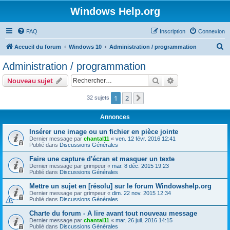
Windows Help.org
FAQ
Inscription
Connexion
R
Accueil du forum
Windows 10
Administration / programmation
e
Administration / programmation
c
Rechercher
Recherche avanc
Nouveau sujet
h
e
1
2
Suivant
32 sujets
r
Annonces
c
Insérer une image ou un fichier en pièce jointe
h
Dernier message par
chantal11
«
ven. 12 févr. 2016 12:41
Publié dans
Discussions Générales
e
r
Faire une capture d'écran et masquer un texte
Dernier message par
grimpeur
«
mar. 8 déc. 2015 19:23
Publié dans
Discussions Générales
Mettre un sujet en [résolu] sur le forum Windowshelp.org
Dernier message par
grimpeur
«
dim. 22 nov. 2015 12:34
Publié dans
Discussions Générales
Charte du forum - A lire avant tout nouveau message
Dernier message par
chantal11
«
mar. 26 juil. 2016 14:15
Publié dans
Discussions Générales