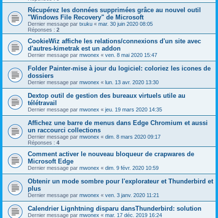
Récupérez les données supprimées grâce au nouvel outil
"Windows File Recovery" de Microsoft
Dernier message par
txuku
«
mar. 30 juin 2020 08:05
Réponses :
2
CookieWiz affiche les relations/connexions d'un site avec
d'autres-kimetrak est un addon
Dernier message par
mwonex
«
ven. 8 mai 2020 15:47
Folder Painter-mise à jour du logiciel: coloriez les icones de
dossiers
Dernier message par
mwonex
«
lun. 13 avr. 2020 13:30
Dextop outil de gestion des bureaux virtuels utile au
télétravail
Dernier message par
mwonex
«
jeu. 19 mars 2020 14:35
Affichez une barre de menus dans Edge Chromium et aussi
un raccourci collections
Dernier message par
mwonex
«
dim. 8 mars 2020 09:17
Réponses :
4
Comment activer le nouveau bloqueur de crapwares de
Microsoft Edge
Dernier message par
mwonex
«
dim. 9 févr. 2020 10:59
Obtenir un mode sombre pour l'explorateur et Thunderbird et
plus
Dernier message par
mwonex
«
ven. 3 janv. 2020 11:21
Calendrier Lignhtning disparu dansThunderbird: solution
Dernier message par
mwonex
«
mar. 17 déc. 2019 16:24