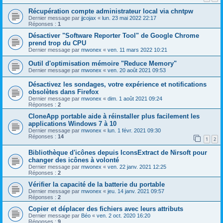
Récupération compte administrateur local via chntpw
Dernier message par
jjcojax
«
lun. 23 mai 2022 22:17
Réponses :
1
Désactiver "Software Reporter Tool" de Google Chrome
prend trop du CPU
Dernier message par
mwonex
«
ven. 11 mars 2022 10:21
Outil d'optimisation mémoire "Reduce Memory"
Dernier message par
mwonex
«
ven. 20 août 2021 09:53
Désactivez les sondages, votre expérience et notifications
obsolètes dans Firefox
Dernier message par
mwonex
«
dim. 1 août 2021 09:24
Réponses :
2
CloneApp portable aide à réinstaller plus facilement les
applications Windows 7 à 10
Dernier message par
mwonex
«
lun. 1 févr. 2021 09:30
Réponses :
14
1
2
Bibliothèque d'icônes depuis IconsExtract de Nirsoft pour
changer des icônes à volonté
Dernier message par
mwonex
«
ven. 22 janv. 2021 12:25
Réponses :
2
Vérifier la capacité de la batterie du portable
Dernier message par
mwonex
«
jeu. 14 janv. 2021 09:57
Réponses :
2
Copier et déplacer des fichiers avec leurs attributs
Dernier message par
Béo
«
ven. 2 oct. 2020 16:20
Réponses :
9