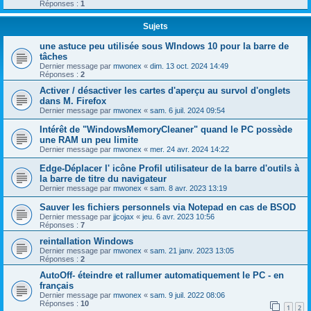
Réponses :
1
Sujets
une astuce peu utilisée sous WIndows 10 pour la barre de
tâches
Dernier message par
mwonex
«
dim. 13 oct. 2024 14:49
Réponses :
2
Activer / désactiver les cartes d'aperçu au survol d'onglets
dans M. Firefox
Dernier message par
mwonex
«
sam. 6 juil. 2024 09:54
Intérêt de "WindowsMemoryCleaner" quand le PC possède
une RAM un peu limite
Dernier message par
mwonex
«
mer. 24 avr. 2024 14:22
Edge-Déplacer l' icône Profil utilisateur de la barre d'outils à
la barre de titre du navigateur
Dernier message par
mwonex
«
sam. 8 avr. 2023 13:19
Sauver les fichiers personnels via Notepad en cas de BSOD
Dernier message par
jjcojax
«
jeu. 6 avr. 2023 10:56
Réponses :
7
reintallation Windows
Dernier message par
mwonex
«
sam. 21 janv. 2023 13:05
Réponses :
2
AutoOff- éteindre et rallumer automatiquement le PC - en
français
Dernier message par
mwonex
«
sam. 9 juil. 2022 08:06
Réponses :
10
1
2