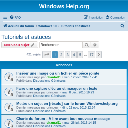
Windows Help.org
FAQ
Inscription
Connexion
R
Accueil du forum
Windows 10
Tutoriels et astuces
e
Tutoriels et astuces
c
Rechercher
Recherche avanc
Nouveau sujet
h
e
Page
1
sur
17
1
2
3
4
5
17
Suivant
421 sujets
…
r
Annonces
c
Insérer une image ou un fichier en pièce jointe
h
Dernier message par
chantal11
«
ven. 12 févr. 2016 12:41
Publié dans
Discussions Générales
e
r
Faire une capture d'écran et masquer un texte
Dernier message par
grimpeur
«
mar. 8 déc. 2015 19:23
Publié dans
Discussions Générales
Mettre un sujet en [résolu] sur le forum Windowshelp.org
Dernier message par
grimpeur
«
dim. 22 nov. 2015 12:34
Publié dans
Discussions Générales
Charte du forum - A lire avant tout nouveau message
Dernier message par
chantal11
«
mar. 26 juil. 2016 14:15
Publié dans
Discussions Générales