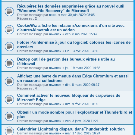
Récupérez les données supprimées grâce au nouvel outil
"Windows File Recovery" de Microsoft
Dernier message par
txuku
«
mar. 30 juin 2020 08:05
Réponses :
2
CookieWiz affiche les relations/connexions d'un site avec
d'autres-kimetrak est un addon
Dernier message par
mwonex
«
ven. 8 mai 2020 15:47
Folder Painter-mise à jour du logiciel: coloriez les icones de
dossiers
Dernier message par
mwonex
«
lun. 13 avr. 2020 13:30
Dextop outil de gestion des bureaux virtuels utile au
télétravail
Dernier message par
mwonex
«
jeu. 19 mars 2020 14:35
Affichez une barre de menus dans Edge Chromium et aussi
un raccourci collections
Dernier message par
mwonex
«
dim. 8 mars 2020 09:17
Réponses :
4
Comment activer le nouveau bloqueur de crapwares de
Microsoft Edge
Dernier message par
mwonex
«
dim. 9 févr. 2020 10:59
Obtenir un mode sombre pour l'explorateur et Thunderbird et
plus
Dernier message par
mwonex
«
ven. 3 janv. 2020 11:21
Calendrier Lignhtning disparu dansThunderbird: solution
Dernier message par
mwonex
«
mar. 17 déc. 2019 16:24