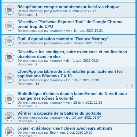
Récupération compte administrateur local via chntpw
Dernier message par
jjcojax
«
lun. 23 mai 2022 22:17
Réponses :
1
Désactiver "Software Reporter Tool" de Google Chrome
prend trop du CPU
Dernier message par
mwonex
«
ven. 11 mars 2022 10:21
Outil d'optimisation mémoire "Reduce Memory"
Dernier message par
mwonex
«
ven. 20 août 2021 09:53
Désactivez les sondages, votre expérience et notifications
obsolètes dans Firefox
Dernier message par
mwonex
«
dim. 1 août 2021 09:24
Réponses :
2
CloneApp portable aide à réinstaller plus facilement les
applications Windows 7 à 10
Dernier message par
mwonex
«
lun. 1 févr. 2021 09:30
Réponses :
14
1
2
Bibliothèque d'icônes depuis IconsExtract de Nirsoft pour
changer des icônes à volonté
Dernier message par
mwonex
«
ven. 22 janv. 2021 12:25
Réponses :
2
Vérifier la capacité de la batterie du portable
Dernier message par
mwonex
«
jeu. 14 janv. 2021 09:57
Réponses :
2
Copier et déplacer des fichiers avec leurs attributs
Dernier message par
Béo
«
ven. 2 oct. 2020 16:20
Réponses :
9