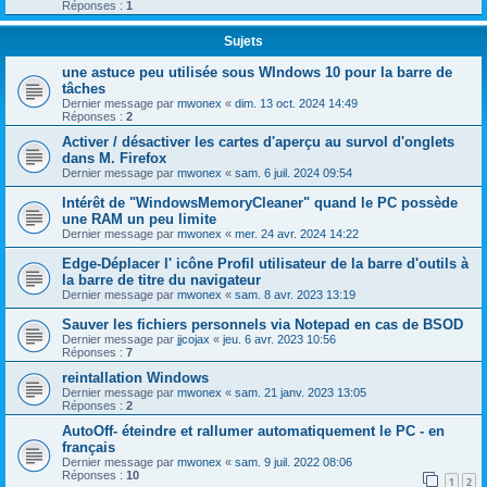
Réponses :
1
Sujets
une astuce peu utilisée sous WIndows 10 pour la barre de
tâches
Dernier message par
mwonex
«
dim. 13 oct. 2024 14:49
Réponses :
2
Activer / désactiver les cartes d'aperçu au survol d'onglets
dans M. Firefox
Dernier message par
mwonex
«
sam. 6 juil. 2024 09:54
Intérêt de "WindowsMemoryCleaner" quand le PC possède
une RAM un peu limite
Dernier message par
mwonex
«
mer. 24 avr. 2024 14:22
Edge-Déplacer l' icône Profil utilisateur de la barre d'outils à
la barre de titre du navigateur
Dernier message par
mwonex
«
sam. 8 avr. 2023 13:19
Sauver les fichiers personnels via Notepad en cas de BSOD
Dernier message par
jjcojax
«
jeu. 6 avr. 2023 10:56
Réponses :
7
reintallation Windows
Dernier message par
mwonex
«
sam. 21 janv. 2023 13:05
Réponses :
2
AutoOff- éteindre et rallumer automatiquement le PC - en
français
Dernier message par
mwonex
«
sam. 9 juil. 2022 08:06
Réponses :
10
1
2