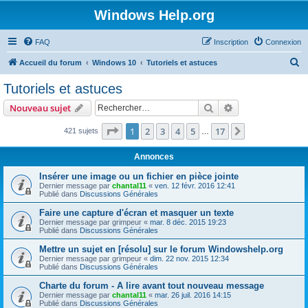
Windows Help.org
FAQ
Inscription
Connexion
R
Accueil du forum
Windows 10
Tutoriels et astuces
e
Tutoriels et astuces
c
Rechercher
Recherche avanc
Nouveau sujet
h
e
Page
1
sur
17
1
2
3
4
5
17
Suivant
421 sujets
…
r
Annonces
c
Insérer une image ou un fichier en pièce jointe
h
Dernier message par
chantal11
«
ven. 12 févr. 2016 12:41
Publié dans
Discussions Générales
e
r
Faire une capture d'écran et masquer un texte
Dernier message par
grimpeur
«
mar. 8 déc. 2015 19:23
Publié dans
Discussions Générales
Mettre un sujet en [résolu] sur le forum Windowshelp.org
Dernier message par
grimpeur
«
dim. 22 nov. 2015 12:34
Publié dans
Discussions Générales
Charte du forum - A lire avant tout nouveau message
Dernier message par
chantal11
«
mar. 26 juil. 2016 14:15
Publié dans
Discussions Générales