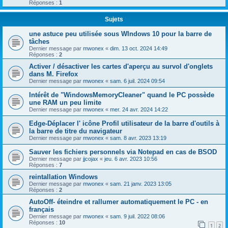
Réponses :
1
Sujets
une astuce peu utilisée sous WIndows 10 pour la barre de
tâches
Dernier message par
mwonex
«
dim. 13 oct. 2024 14:49
Réponses :
2
Activer / désactiver les cartes d'aperçu au survol d'onglets
dans M. Firefox
Dernier message par
mwonex
«
sam. 6 juil. 2024 09:54
Intérêt de "WindowsMemoryCleaner" quand le PC possède
une RAM un peu limite
Dernier message par
mwonex
«
mer. 24 avr. 2024 14:22
Edge-Déplacer l' icône Profil utilisateur de la barre d'outils à
la barre de titre du navigateur
Dernier message par
mwonex
«
sam. 8 avr. 2023 13:19
Sauver les fichiers personnels via Notepad en cas de BSOD
Dernier message par
jjcojax
«
jeu. 6 avr. 2023 10:56
Réponses :
7
reintallation Windows
Dernier message par
mwonex
«
sam. 21 janv. 2023 13:05
Réponses :
2
AutoOff- éteindre et rallumer automatiquement le PC - en
français
Dernier message par
mwonex
«
sam. 9 juil. 2022 08:06
Réponses :
10
1
2