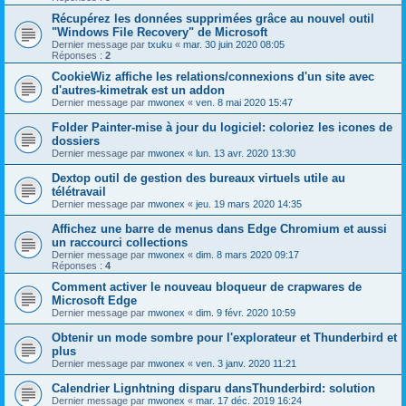
Récupérez les données supprimées grâce au nouvel outil
"Windows File Recovery" de Microsoft
Dernier message par
txuku
«
mar. 30 juin 2020 08:05
Réponses :
2
CookieWiz affiche les relations/connexions d'un site avec
d'autres-kimetrak est un addon
Dernier message par
mwonex
«
ven. 8 mai 2020 15:47
Folder Painter-mise à jour du logiciel: coloriez les icones de
dossiers
Dernier message par
mwonex
«
lun. 13 avr. 2020 13:30
Dextop outil de gestion des bureaux virtuels utile au
télétravail
Dernier message par
mwonex
«
jeu. 19 mars 2020 14:35
Affichez une barre de menus dans Edge Chromium et aussi
un raccourci collections
Dernier message par
mwonex
«
dim. 8 mars 2020 09:17
Réponses :
4
Comment activer le nouveau bloqueur de crapwares de
Microsoft Edge
Dernier message par
mwonex
«
dim. 9 févr. 2020 10:59
Obtenir un mode sombre pour l'explorateur et Thunderbird et
plus
Dernier message par
mwonex
«
ven. 3 janv. 2020 11:21
Calendrier Lignhtning disparu dansThunderbird: solution
Dernier message par
mwonex
«
mar. 17 déc. 2019 16:24