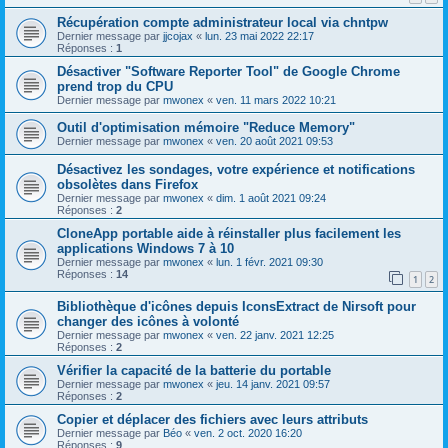
Récupération compte administrateur local via chntpw
Dernier message par
jjcojax
«
lun. 23 mai 2022 22:17
Réponses :
1
Désactiver "Software Reporter Tool" de Google Chrome
prend trop du CPU
Dernier message par
mwonex
«
ven. 11 mars 2022 10:21
Outil d'optimisation mémoire "Reduce Memory"
Dernier message par
mwonex
«
ven. 20 août 2021 09:53
Désactivez les sondages, votre expérience et notifications
obsolètes dans Firefox
Dernier message par
mwonex
«
dim. 1 août 2021 09:24
Réponses :
2
CloneApp portable aide à réinstaller plus facilement les
applications Windows 7 à 10
Dernier message par
mwonex
«
lun. 1 févr. 2021 09:30
Réponses :
14
1
2
Bibliothèque d'icônes depuis IconsExtract de Nirsoft pour
changer des icônes à volonté
Dernier message par
mwonex
«
ven. 22 janv. 2021 12:25
Réponses :
2
Vérifier la capacité de la batterie du portable
Dernier message par
mwonex
«
jeu. 14 janv. 2021 09:57
Réponses :
2
Copier et déplacer des fichiers avec leurs attributs
Dernier message par
Béo
«
ven. 2 oct. 2020 16:20
Réponses :
9