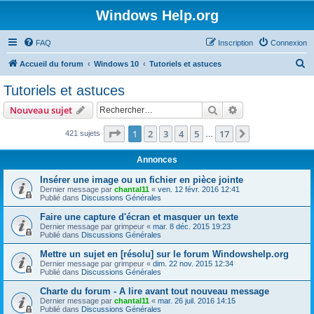
Windows Help.org
FAQ
Inscription
Connexion
R
Accueil du forum
Windows 10
Tutoriels et astuces
e
Tutoriels et astuces
c
Rechercher
Recherche avanc
Nouveau sujet
h
e
Page
1
sur
17
1
2
3
4
5
17
Suivant
421 sujets
…
r
Annonces
c
Insérer une image ou un fichier en pièce jointe
h
Dernier message par
chantal11
«
ven. 12 févr. 2016 12:41
Publié dans
Discussions Générales
e
r
Faire une capture d'écran et masquer un texte
Dernier message par
grimpeur
«
mar. 8 déc. 2015 19:23
Publié dans
Discussions Générales
Mettre un sujet en [résolu] sur le forum Windowshelp.org
Dernier message par
grimpeur
«
dim. 22 nov. 2015 12:34
Publié dans
Discussions Générales
Charte du forum - A lire avant tout nouveau message
Dernier message par
chantal11
«
mar. 26 juil. 2016 14:15
Publié dans
Discussions Générales