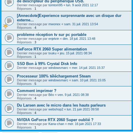
de descripteur du périphérique USB.
Dernier message par
tomtom95
«
lun. 9 août 2021 12:17
Réponses :
1
[Annecdote]Experience surprennante avec un disque dur
externe...
Dernier message par
mwonex
«
sam. 31 juil. 2021 13:54
Réponses :
4
probleme réception tv sur pc portable
Dernier message par
enjelvin
«
dim. 18 juil. 2021 13:48
Réponses :
3
GeForce RTX 2060 Super alimentation
Dernier message par
txuku
«
jeu. 15 juil. 2021 08:34
Réponses :
1
SSD Bon à 99% Crystal Disk Info
Dernier message par
windowsmarc
«
mer. 14 juil. 2021 15:37
Processeur 100% téléchargement Steam
Dernier message par
windowsmarc
«
sam. 10 juil. 2021 15:05
Réponses :
5
Comment imprimer ?
Dernier message par
Béo
«
ven. 9 juil. 2021 08:38
Réponses :
4
Du Larsen avec le micro dans les hauts parleurs
Dernier message par
webshop2
«
lun. 21 juin 2021 09:58
Réponses :
4
NVIDIA GeForce RTX 2060 Super oublié ?
Dernier message par
Kana-chan
«
mer. 16 juin 2021 17:33
Réponses :
1