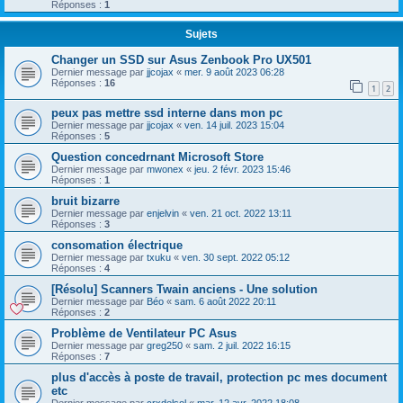
Réponses :
1
Sujets
Changer un SSD sur Asus Zenbook Pro UX501
Dernier message par
jjcojax
«
mer. 9 août 2023 06:28
Réponses :
16
1
2
peux pas mettre ssd interne dans mon pc
Dernier message par
jjcojax
«
ven. 14 juil. 2023 15:04
Réponses :
5
Question concedrnant Microsoft Store
Dernier message par
mwonex
«
jeu. 2 févr. 2023 15:46
Réponses :
1
bruit bizarre
Dernier message par
enjelvin
«
ven. 21 oct. 2022 13:11
Réponses :
3
consomation électrique
Dernier message par
txuku
«
ven. 30 sept. 2022 05:12
Réponses :
4
[Résolu] Scanners Twain anciens - Une solution
Dernier message par
Béo
«
sam. 6 août 2022 20:11
Réponses :
2
Problème de Ventilateur PC Asus
Dernier message par
greg250
«
sam. 2 juil. 2022 16:15
Réponses :
7
plus d'accès à poste de travail, protection pc mes document
etc
Dernier message par
crxdelsol
«
mar. 12 avr. 2022 18:08