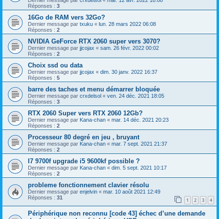
Réponses :
3
16Go de RAM vers 32Go?
Dernier message par
txuku
«
lun. 28 mars 2022 06:08
Réponses :
2
NVIDIA GeForce RTX 2060 super vers 3070?
Dernier message par
jjcojax
«
sam. 26 févr. 2022 00:02
Réponses :
2
Choix ssd ou data
Dernier message par
jjcojax
«
dim. 30 janv. 2022 16:37
Réponses :
5
barre des taches et menu démarrer bloquée
Dernier message par
crxdelsol
«
ven. 24 déc. 2021 18:05
Réponses :
3
RTX 2060 Super vers RTX 2060 12Gb?
Dernier message par
Kana-chan
«
mar. 14 déc. 2021 20:23
Réponses :
2
Processeur 80 degré en jeu , bruyant
Dernier message par
Kana-chan
«
mar. 7 sept. 2021 21:37
Réponses :
2
I7 9700f upgrade i5 9600kf possible ?
Dernier message par
Kana-chan
«
dim. 5 sept. 2021 10:17
Réponses :
2
probleme fonctionnement clavier résolu
Dernier message par
enjelvin
«
mar. 10 août 2021 12:49
Réponses :
31
1
2
3
4
Périphérique non reconnu [code 43] échec d’une demande