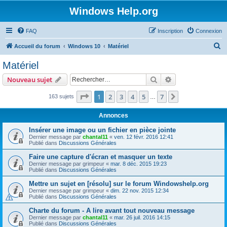
Windows Help.org
FAQ
Inscription
Connexion
R
Accueil du forum
Windows 10
Matériel
e
Matériel
c
Rechercher
Recherche avanc
Nouveau sujet
h
e
Page
1
sur
7
1
2
3
4
5
7
Suivant
163 sujets
…
r
Annonces
c
Insérer une image ou un fichier en pièce jointe
h
Dernier message par
chantal11
«
ven. 12 févr. 2016 12:41
Publié dans
Discussions Générales
e
r
Faire une capture d'écran et masquer un texte
Dernier message par
grimpeur
«
mar. 8 déc. 2015 19:23
Publié dans
Discussions Générales
Mettre un sujet en [résolu] sur le forum Windowshelp.org
Dernier message par
grimpeur
«
dim. 22 nov. 2015 12:34
Publié dans
Discussions Générales
Charte du forum - A lire avant tout nouveau message
Dernier message par
chantal11
«
mar. 26 juil. 2016 14:15
Publié dans
Discussions Générales