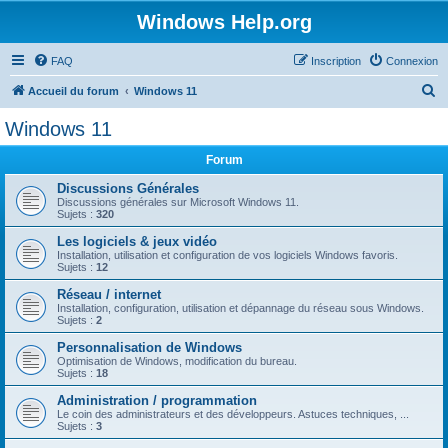
Windows Help.org
FAQ
Inscription
Connexion
R
Accueil du forum
Windows 11
e
Windows 11
c
Forum
h
e
Discussions Générales
Discussions générales sur Microsoft Windows 11.
r
Sujets :
320
c
Les logiciels & jeux vidéo
Installation, utilisation et configuration de vos logiciels Windows favoris.
h
Sujets :
12
e
Réseau / internet
r
Installation, configuration, utilisation et dépannage du réseau sous Windows.
Sujets :
2
Personnalisation de Windows
Optimisation de Windows, modification du bureau.
Sujets :
18
Administration / programmation
Le coin des administrateurs et des développeurs. Astuces techniques, ...
Sujets :
3