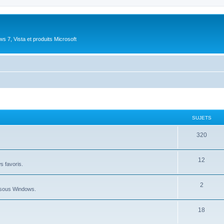
 7, Vista et produits Microsoft
SUJETS
S
320
u
S
12
j
ws favoris.
u
e
S
2
j
t
au sous Windows.
u
e
s
S
18
j
t
u
e