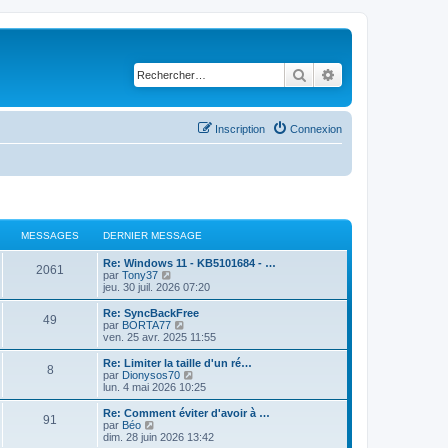
Rechercher
Recherche avancé
Inscription
Connexion
MESSAGES
DERNIER MESSAGE
D
Re: Windows 11 - KB5101684 - …
M
2061
e
C
par
Tony37
r
o
jeu. 30 juil. 2026 07:20
e
n
n
i
s
D
Re: SyncBackFree
M
49
s
e
u
e
C
par
BORTA77
r
l
r
o
ven. 25 avr. 2025 11:55
e
s
m
t
n
n
e
e
i
s
D
Re: Limiter la taille d'un ré…
M
8
s
s
r
a
e
u
e
C
par
Dionysos70
s
l
r
l
r
o
lun. 4 mai 2026 10:25
e
a
e
s
m
t
g
n
n
g
d
e
e
i
s
D
Re: Comment éviter d'avoir à …
M
e
e
91
s
s
r
a
e
u
e
e
C
par
Béo
r
s
l
r
l
r
o
dim. 28 juin 2026 13:42
n
e
a
e
s
m
t
n
n