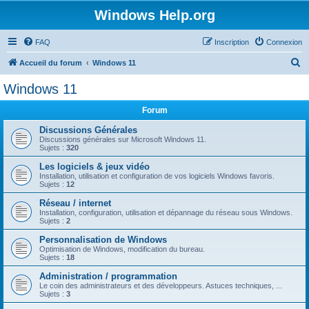
Windows Help.org
FAQ
Inscription
Connexion
R
Accueil du forum
Windows 11
e
Windows 11
c
Forum
h
e
Discussions Générales
Discussions générales sur Microsoft Windows 11.
r
Sujets :
320
c
Les logiciels & jeux vidéo
Installation, utilisation et configuration de vos logiciels Windows favoris.
h
Sujets :
12
e
Réseau / internet
r
Installation, configuration, utilisation et dépannage du réseau sous Windows.
Sujets :
2
Personnalisation de Windows
Optimisation de Windows, modification du bureau.
Sujets :
18
Administration / programmation
Le coin des administrateurs et des développeurs. Astuces techniques, ...
Sujets :
3