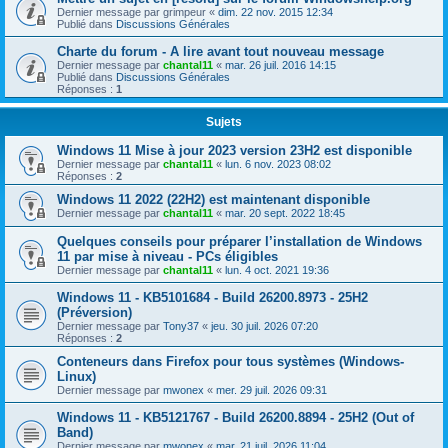
Dernier message par
grimpeur
«
dim. 22 nov. 2015 12:34
Publié dans
Discussions Générales
Charte du forum - A lire avant tout nouveau message
Dernier message par
chantal11
«
mar. 26 juil. 2016 14:15
Publié dans
Discussions Générales
Réponses :
1
Sujets
Windows 11 Mise à jour 2023 version 23H2 est disponible
Dernier message par
chantal11
«
lun. 6 nov. 2023 08:02
Réponses :
2
Windows 11 2022 (22H2) est maintenant disponible
Dernier message par
chantal11
«
mar. 20 sept. 2022 18:45
Quelques conseils pour préparer l’installation de Windows
11 par mise à niveau - PCs éligibles
Dernier message par
chantal11
«
lun. 4 oct. 2021 19:36
Windows 11 - KB5101684 - Build 26200.8973 - 25H2
(Préversion)
Dernier message par
Tony37
«
jeu. 30 juil. 2026 07:20
Réponses :
2
Conteneurs dans Firefox pour tous systèmes (Windows-
Linux)
Dernier message par
mwonex
«
mer. 29 juil. 2026 09:31
Windows 11 - KB5121767 - Build 26200.8894 - 25H2 (Out of
Band)
Dernier message par
mwonex
«
mar. 21 juil. 2026 11:04