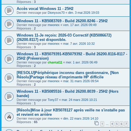
Réponses :
3
Accès vocal Windows 11 - 25H2
Dernier message par
Dionysos70
«
dim. 3 mai 2026 19:03
Windows 11 - KB5083769 - Build 26200.8246 - 25H2
Dernier message par
mwonex
«
ven. 17 avr. 2026 09:49
Réponses :
2
Windows 11-Je reçois: 2026-03 Correctif (KB5086672)
(26200.8117) est disponible.
Dernier message par
mwonex
«
mar. 7 avr. 2026 10:32
Réponses :
3
Windows 11 - KB5079391-KB5079392 - Build 26200.8116-8117 -
25H2 (Préversion)
Dernier message par
chantal11
«
mer. 1 avr. 2026 06:49
Réponses :
2
[RESOLU]Périphérique inconnu dans gestionnaire, [Non
Résolu]Partage réseau d'imprimante HP difficile
Dernier message par
mwonex
«
mar. 31 mars 2026 09:54
Réponses :
2
Windows 11 - KB5085516 - Build 26200.8039 - 25H2 (Hors
bande)
Dernier message par
Tony37
«
mar. 24 mars 2026 10:21
Réponses :
1
[Résolu]Mise à jour KB5078127 après veille ne s'installe pas
et revient en arrière
Dernier message par
mwonex
«
dim. 22 mars 2026 14:10
Réponses :
65
1
4
5
6
7
…