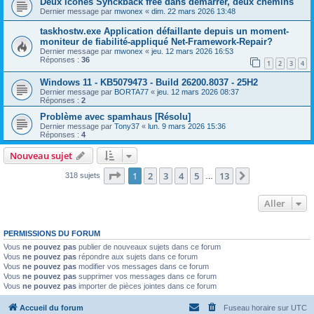
Deux icônes Synckback free dans démarrer, deux chemins
Dernier message par
mwonex
«
dim. 22 mars 2026 13:48
taskhostw.exe Application défaillante depuis un moment-
moniteur de fiabilité-appliqué Net-Framework-Repair?
Dernier message par
mwonex
«
jeu. 12 mars 2026 16:53
Réponses :
36
1
2
3
4
Windows 11 - KB5079473 - Build 26200.8037 - 25H2
Dernier message par
BORTA77
«
jeu. 12 mars 2026 08:37
Réponses :
2
Problème avec spamhaus [Résolu]
Dernier message par
Tony37
«
lun. 9 mars 2026 15:36
Réponses :
4
Nouveau sujet
Page
1
sur
13
1
2
3
4
5
13
Suivant
318 sujets
…
Aller
PERMISSIONS DU FORUM
Vous
ne pouvez pas
publier de nouveaux sujets dans ce forum
Vous
ne pouvez pas
répondre aux sujets dans ce forum
Vous
ne pouvez pas
modifier vos messages dans ce forum
Vous
ne pouvez pas
supprimer vos messages dans ce forum
Vous
ne pouvez pas
importer de pièces jointes dans ce forum
Accueil du forum
Fuseau horaire sur
UTC