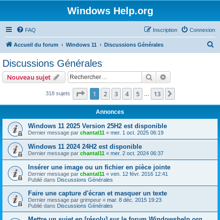
Windows Help.org
FAQ
Inscription
Connexion
R
Accueil du forum
Windows 11
Discussions Générales
e
Discussions Générales
c
Rechercher
Recherche avanc
Nouveau sujet
h
e
Page
1
sur
13
1
2
3
4
5
13
Suivant
318 sujets
…
r
Annonces
c
Windows 11 2025 Version 25H2 est disponible
h
Dernier message par
chantal11
«
mer. 1 oct. 2025 06:19
e
Windows 11 2024 24H2 est disponible
r
Dernier message par
chantal11
«
mer. 2 oct. 2024 06:37
Insérer une image ou un fichier en pièce jointe
Dernier message par
chantal11
«
ven. 12 févr. 2016 12:41
Publié dans
Discussions Générales
Faire une capture d'écran et masquer un texte
Dernier message par
grimpeur
«
mar. 8 déc. 2015 19:23
Publié dans
Discussions Générales
Mettre un sujet en [résolu] sur le forum Windowshelp.org