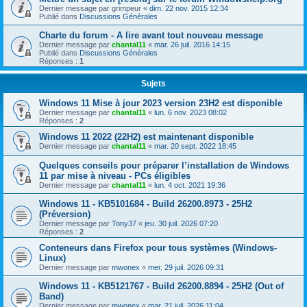
Dernier message par
grimpeur
«
dim. 22 nov. 2015 12:34
Publié dans
Discussions Générales
Charte du forum - A lire avant tout nouveau message
Dernier message par
chantal11
«
mar. 26 juil. 2016 14:15
Publié dans
Discussions Générales
Réponses :
1
Sujets
Windows 11 Mise à jour 2023 version 23H2 est disponible
Dernier message par
chantal11
«
lun. 6 nov. 2023 08:02
Réponses :
2
Windows 11 2022 (22H2) est maintenant disponible
Dernier message par
chantal11
«
mar. 20 sept. 2022 18:45
Quelques conseils pour préparer l’installation de Windows
11 par mise à niveau - PCs éligibles
Dernier message par
chantal11
«
lun. 4 oct. 2021 19:36
Windows 11 - KB5101684 - Build 26200.8973 - 25H2
(Préversion)
Dernier message par
Tony37
«
jeu. 30 juil. 2026 07:20
Réponses :
2
Conteneurs dans Firefox pour tous systèmes (Windows-
Linux)
Dernier message par
mwonex
«
mer. 29 juil. 2026 09:31
Windows 11 - KB5121767 - Build 26200.8894 - 25H2 (Out of
Band)
Dernier message par
mwonex
«
mar. 21 juil. 2026 11:04