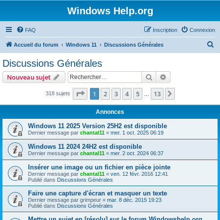
Windows Help.org
FAQ
Inscription
Connexion
R
Accueil du forum
Windows 11
Discussions Générales
e
Discussions Générales
c
Rechercher
Recherche avanc
Nouveau sujet
h
e
Page
1
sur
13
1
2
3
4
5
13
Suivant
318 sujets
…
r
Annonces
c
Windows 11 2025 Version 25H2 est disponible
h
Dernier message par
chantal11
«
mer. 1 oct. 2025 06:19
e
Windows 11 2024 24H2 est disponible
r
Dernier message par
chantal11
«
mer. 2 oct. 2024 06:37
Insérer une image ou un fichier en pièce jointe
Dernier message par
chantal11
«
ven. 12 févr. 2016 12:41
Publié dans
Discussions Générales
Faire une capture d'écran et masquer un texte
Dernier message par
grimpeur
«
mar. 8 déc. 2015 19:23
Publié dans
Discussions Générales
Mettre un sujet en [résolu] sur le forum Windowshelp.org