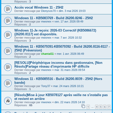
Réponses :
3
Accès vocal Windows 11 - 25H2
Dernier message par
Dionysos70
«
dim. 3 mai 2026 19:03
Windows 11 - KB5083769 - Build 26200.8246 - 25H2
Dernier message par
mwonex
«
ven. 17 avr. 2026 09:49
Réponses :
2
Windows 11-Je reçois: 2026-03 Correctif (KB5086672)
(26200.8117) est disponible.
Dernier message par
mwonex
«
mar. 7 avr. 2026 10:32
Réponses :
3
Windows 11 - KB5079391-KB5079392 - Build 26200.8116-8117 -
25H2 (Préversion)
Dernier message par
chantal11
«
mer. 1 avr. 2026 06:49
Réponses :
2
[RESOLU]Périphérique inconnu dans gestionnaire, [Non
Résolu]Partage réseau d'imprimante HP difficile
Dernier message par
mwonex
«
mar. 31 mars 2026 09:54
Réponses :
2
Windows 11 - KB5085516 - Build 26200.8039 - 25H2 (Hors
bande)
Dernier message par
Tony37
«
mar. 24 mars 2026 10:21
Réponses :
1
[Résolu]Mise à jour KB5078127 après veille ne s'installe pas
et revient en arrière
Dernier message par
mwonex
«
dim. 22 mars 2026 14:10
Réponses :
65
1
4
5
6
7
…