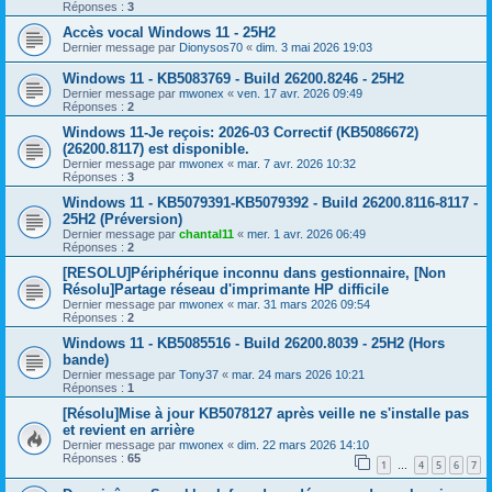
Réponses :
3
Accès vocal Windows 11 - 25H2
Dernier message par
Dionysos70
«
dim. 3 mai 2026 19:03
Windows 11 - KB5083769 - Build 26200.8246 - 25H2
Dernier message par
mwonex
«
ven. 17 avr. 2026 09:49
Réponses :
2
Windows 11-Je reçois: 2026-03 Correctif (KB5086672)
(26200.8117) est disponible.
Dernier message par
mwonex
«
mar. 7 avr. 2026 10:32
Réponses :
3
Windows 11 - KB5079391-KB5079392 - Build 26200.8116-8117 -
25H2 (Préversion)
Dernier message par
chantal11
«
mer. 1 avr. 2026 06:49
Réponses :
2
[RESOLU]Périphérique inconnu dans gestionnaire, [Non
Résolu]Partage réseau d'imprimante HP difficile
Dernier message par
mwonex
«
mar. 31 mars 2026 09:54
Réponses :
2
Windows 11 - KB5085516 - Build 26200.8039 - 25H2 (Hors
bande)
Dernier message par
Tony37
«
mar. 24 mars 2026 10:21
Réponses :
1
[Résolu]Mise à jour KB5078127 après veille ne s'installe pas
et revient en arrière
Dernier message par
mwonex
«
dim. 22 mars 2026 14:10
Réponses :
65
1
4
5
6
7
…