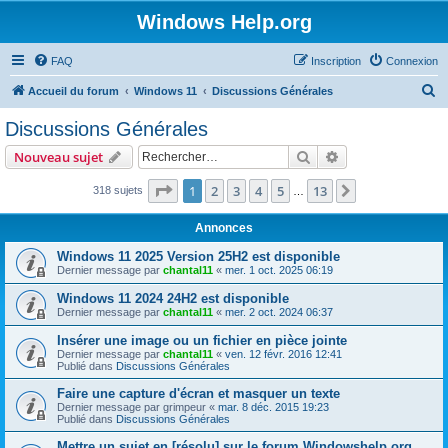
Windows Help.org
FAQ
Inscription
Connexion
R
Accueil du forum
Windows 11
Discussions Générales
e
Discussions Générales
c
Rechercher
Recherche avanc
Nouveau sujet
h
e
Page
1
sur
13
1
2
3
4
5
13
Suivant
318 sujets
…
r
Annonces
c
Windows 11 2025 Version 25H2 est disponible
h
Dernier message par
chantal11
«
mer. 1 oct. 2025 06:19
e
Windows 11 2024 24H2 est disponible
r
Dernier message par
chantal11
«
mer. 2 oct. 2024 06:37
Insérer une image ou un fichier en pièce jointe
Dernier message par
chantal11
«
ven. 12 févr. 2016 12:41
Publié dans
Discussions Générales
Faire une capture d'écran et masquer un texte
Dernier message par
grimpeur
«
mar. 8 déc. 2015 19:23
Publié dans
Discussions Générales
Mettre un sujet en [résolu] sur le forum Windowshelp.org