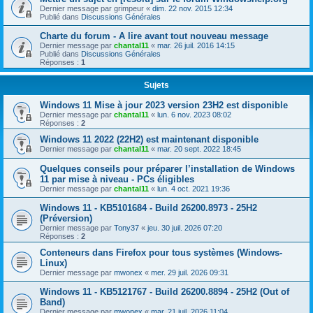
Dernier message par
grimpeur
«
dim. 22 nov. 2015 12:34
Publié dans
Discussions Générales
Charte du forum - A lire avant tout nouveau message
Dernier message par
chantal11
«
mar. 26 juil. 2016 14:15
Publié dans
Discussions Générales
Réponses :
1
Sujets
Windows 11 Mise à jour 2023 version 23H2 est disponible
Dernier message par
chantal11
«
lun. 6 nov. 2023 08:02
Réponses :
2
Windows 11 2022 (22H2) est maintenant disponible
Dernier message par
chantal11
«
mar. 20 sept. 2022 18:45
Quelques conseils pour préparer l’installation de Windows
11 par mise à niveau - PCs éligibles
Dernier message par
chantal11
«
lun. 4 oct. 2021 19:36
Windows 11 - KB5101684 - Build 26200.8973 - 25H2
(Préversion)
Dernier message par
Tony37
«
jeu. 30 juil. 2026 07:20
Réponses :
2
Conteneurs dans Firefox pour tous systèmes (Windows-
Linux)
Dernier message par
mwonex
«
mer. 29 juil. 2026 09:31
Windows 11 - KB5121767 - Build 26200.8894 - 25H2 (Out of
Band)
Dernier message par
mwonex
«
mar. 21 juil. 2026 11:04