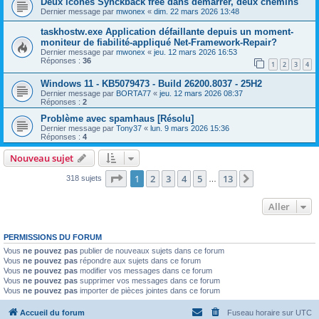
Deux icônes Synckback free dans démarrer, deux chemins
Dernier message par
mwonex
«
dim. 22 mars 2026 13:48
taskhostw.exe Application défaillante depuis un moment-
moniteur de fiabilité-appliqué Net-Framework-Repair?
Dernier message par
mwonex
«
jeu. 12 mars 2026 16:53
Réponses :
36
1
2
3
4
Windows 11 - KB5079473 - Build 26200.8037 - 25H2
Dernier message par
BORTA77
«
jeu. 12 mars 2026 08:37
Réponses :
2
Problème avec spamhaus [Résolu]
Dernier message par
Tony37
«
lun. 9 mars 2026 15:36
Réponses :
4
Nouveau sujet
Page
1
sur
13
1
2
3
4
5
13
Suivant
318 sujets
…
Aller
PERMISSIONS DU FORUM
Vous
ne pouvez pas
publier de nouveaux sujets dans ce forum
Vous
ne pouvez pas
répondre aux sujets dans ce forum
Vous
ne pouvez pas
modifier vos messages dans ce forum
Vous
ne pouvez pas
supprimer vos messages dans ce forum
Vous
ne pouvez pas
importer de pièces jointes dans ce forum
Accueil du forum
Fuseau horaire sur
UTC