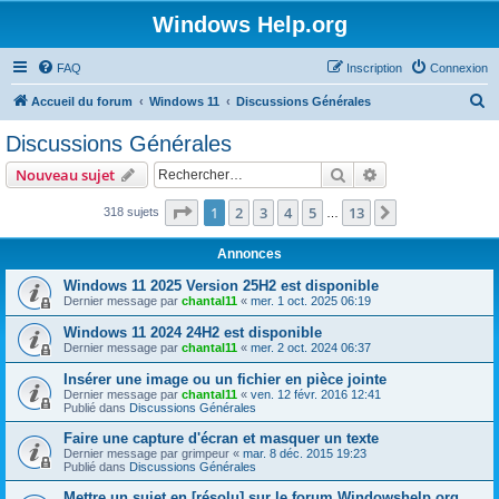
Windows Help.org
FAQ
Inscription
Connexion
R
Accueil du forum
Windows 11
Discussions Générales
e
Discussions Générales
c
Rechercher
Recherche avanc
Nouveau sujet
h
e
Page
1
sur
13
1
2
3
4
5
13
Suivant
318 sujets
…
r
Annonces
c
Windows 11 2025 Version 25H2 est disponible
h
Dernier message par
chantal11
«
mer. 1 oct. 2025 06:19
e
Windows 11 2024 24H2 est disponible
r
Dernier message par
chantal11
«
mer. 2 oct. 2024 06:37
Insérer une image ou un fichier en pièce jointe
Dernier message par
chantal11
«
ven. 12 févr. 2016 12:41
Publié dans
Discussions Générales
Faire une capture d'écran et masquer un texte
Dernier message par
grimpeur
«
mar. 8 déc. 2015 19:23
Publié dans
Discussions Générales
Mettre un sujet en [résolu] sur le forum Windowshelp.org