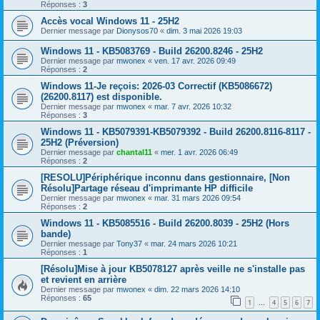
Réponses :
3
Accès vocal Windows 11 - 25H2
Dernier message par
Dionysos70
«
dim. 3 mai 2026 19:03
Windows 11 - KB5083769 - Build 26200.8246 - 25H2
Dernier message par
mwonex
«
ven. 17 avr. 2026 09:49
Réponses :
2
Windows 11-Je reçois: 2026-03 Correctif (KB5086672)
(26200.8117) est disponible.
Dernier message par
mwonex
«
mar. 7 avr. 2026 10:32
Réponses :
3
Windows 11 - KB5079391-KB5079392 - Build 26200.8116-8117 -
25H2 (Préversion)
Dernier message par
chantal11
«
mer. 1 avr. 2026 06:49
Réponses :
2
[RESOLU]Périphérique inconnu dans gestionnaire, [Non
Résolu]Partage réseau d'imprimante HP difficile
Dernier message par
mwonex
«
mar. 31 mars 2026 09:54
Réponses :
2
Windows 11 - KB5085516 - Build 26200.8039 - 25H2 (Hors
bande)
Dernier message par
Tony37
«
mar. 24 mars 2026 10:21
Réponses :
1
[Résolu]Mise à jour KB5078127 après veille ne s'installe pas
et revient en arrière
Dernier message par
mwonex
«
dim. 22 mars 2026 14:10
Réponses :
65
1
4
5
6
7
…