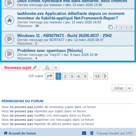
Deux icônes Synckback free dans démarrer, deux chemins
Dernier message par
mwonex
«
dim. 22 mars 2026 13:48
taskhostw.exe Application défaillante depuis un moment-
moniteur de fiabilité-appliqué Net-Framework-Repair?
Dernier message par
mwonex
«
jeu. 12 mars 2026 16:53
Réponses :
36
1
2
3
4
Windows 11 - KB5079473 - Build 26200.8037 - 25H2
Dernier message par
BORTA77
«
jeu. 12 mars 2026 08:37
Réponses :
2
Problème avec spamhaus [Résolu]
Dernier message par
Tony37
«
lun. 9 mars 2026 15:36
Réponses :
4
Nouveau sujet
Page
1
sur
13
1
2
3
4
5
13
Suivant
318 sujets
…
Aller
PERMISSIONS DU FORUM
Vous
ne pouvez pas
publier de nouveaux sujets dans ce forum
Vous
ne pouvez pas
répondre aux sujets dans ce forum
Vous
ne pouvez pas
modifier vos messages dans ce forum
Vous
ne pouvez pas
supprimer vos messages dans ce forum
Vous
ne pouvez pas
importer de pièces jointes dans ce forum
Accueil du forum
Fuseau horaire sur
UTC