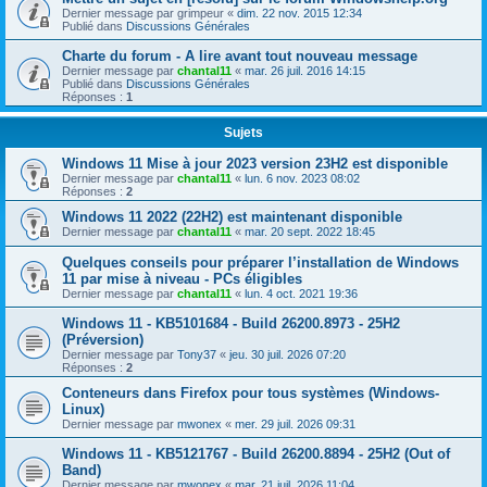
Dernier message par
grimpeur
«
dim. 22 nov. 2015 12:34
Publié dans
Discussions Générales
Charte du forum - A lire avant tout nouveau message
Dernier message par
chantal11
«
mar. 26 juil. 2016 14:15
Publié dans
Discussions Générales
Réponses :
1
Sujets
Windows 11 Mise à jour 2023 version 23H2 est disponible
Dernier message par
chantal11
«
lun. 6 nov. 2023 08:02
Réponses :
2
Windows 11 2022 (22H2) est maintenant disponible
Dernier message par
chantal11
«
mar. 20 sept. 2022 18:45
Quelques conseils pour préparer l’installation de Windows
11 par mise à niveau - PCs éligibles
Dernier message par
chantal11
«
lun. 4 oct. 2021 19:36
Windows 11 - KB5101684 - Build 26200.8973 - 25H2
(Préversion)
Dernier message par
Tony37
«
jeu. 30 juil. 2026 07:20
Réponses :
2
Conteneurs dans Firefox pour tous systèmes (Windows-
Linux)
Dernier message par
mwonex
«
mer. 29 juil. 2026 09:31
Windows 11 - KB5121767 - Build 26200.8894 - 25H2 (Out of
Band)
Dernier message par
mwonex
«
mar. 21 juil. 2026 11:04