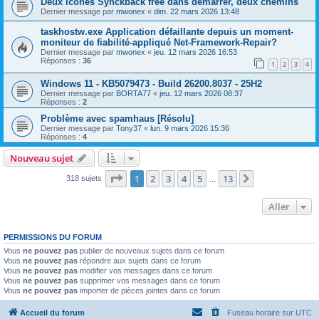
Deux icônes Synckback free dans démarrer, deux chemins
Dernier message par
mwonex
«
dim. 22 mars 2026 13:48
taskhostw.exe Application défaillante depuis un moment-
moniteur de fiabilité-appliqué Net-Framework-Repair?
Dernier message par
mwonex
«
jeu. 12 mars 2026 16:53
Réponses :
36
1
2
3
4
Windows 11 - KB5079473 - Build 26200.8037 - 25H2
Dernier message par
BORTA77
«
jeu. 12 mars 2026 08:37
Réponses :
2
Problème avec spamhaus [Résolu]
Dernier message par
Tony37
«
lun. 9 mars 2026 15:36
Réponses :
4
Nouveau sujet
Page
1
sur
13
1
2
3
4
5
13
Suivant
318 sujets
…
Aller
PERMISSIONS DU FORUM
Vous
ne pouvez pas
publier de nouveaux sujets dans ce forum
Vous
ne pouvez pas
répondre aux sujets dans ce forum
Vous
ne pouvez pas
modifier vos messages dans ce forum
Vous
ne pouvez pas
supprimer vos messages dans ce forum
Vous
ne pouvez pas
importer de pièces jointes dans ce forum
Accueil du forum
Fuseau horaire sur
UTC