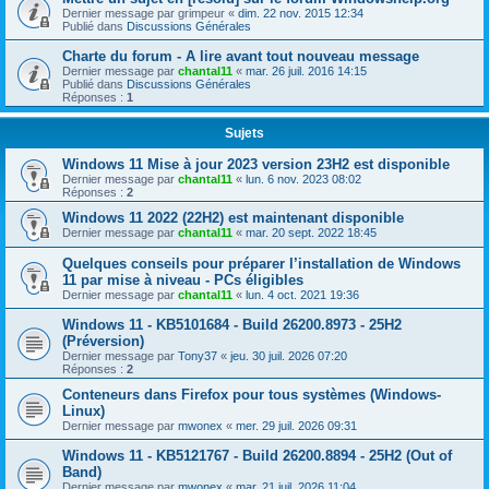
Dernier message par
grimpeur
«
dim. 22 nov. 2015 12:34
Publié dans
Discussions Générales
Charte du forum - A lire avant tout nouveau message
Dernier message par
chantal11
«
mar. 26 juil. 2016 14:15
Publié dans
Discussions Générales
Réponses :
1
Sujets
Windows 11 Mise à jour 2023 version 23H2 est disponible
Dernier message par
chantal11
«
lun. 6 nov. 2023 08:02
Réponses :
2
Windows 11 2022 (22H2) est maintenant disponible
Dernier message par
chantal11
«
mar. 20 sept. 2022 18:45
Quelques conseils pour préparer l’installation de Windows
11 par mise à niveau - PCs éligibles
Dernier message par
chantal11
«
lun. 4 oct. 2021 19:36
Windows 11 - KB5101684 - Build 26200.8973 - 25H2
(Préversion)
Dernier message par
Tony37
«
jeu. 30 juil. 2026 07:20
Réponses :
2
Conteneurs dans Firefox pour tous systèmes (Windows-
Linux)
Dernier message par
mwonex
«
mer. 29 juil. 2026 09:31
Windows 11 - KB5121767 - Build 26200.8894 - 25H2 (Out of
Band)
Dernier message par
mwonex
«
mar. 21 juil. 2026 11:04