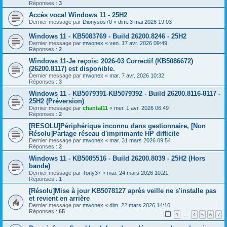
Réponses :
3
Accès vocal Windows 11 - 25H2
Dernier message par
Dionysos70
«
dim. 3 mai 2026 19:03
Windows 11 - KB5083769 - Build 26200.8246 - 25H2
Dernier message par
mwonex
«
ven. 17 avr. 2026 09:49
Réponses :
2
Windows 11-Je reçois: 2026-03 Correctif (KB5086672)
(26200.8117) est disponible.
Dernier message par
mwonex
«
mar. 7 avr. 2026 10:32
Réponses :
3
Windows 11 - KB5079391-KB5079392 - Build 26200.8116-8117 -
25H2 (Préversion)
Dernier message par
chantal11
«
mer. 1 avr. 2026 06:49
Réponses :
2
[RESOLU]Périphérique inconnu dans gestionnaire, [Non
Résolu]Partage réseau d'imprimante HP difficile
Dernier message par
mwonex
«
mar. 31 mars 2026 09:54
Réponses :
2
Windows 11 - KB5085516 - Build 26200.8039 - 25H2 (Hors
bande)
Dernier message par
Tony37
«
mar. 24 mars 2026 10:21
Réponses :
1
[Résolu]Mise à jour KB5078127 après veille ne s'installe pas
et revient en arrière
Dernier message par
mwonex
«
dim. 22 mars 2026 14:10
Réponses :
65
1
4
5
6
7
…