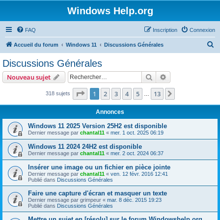
Windows Help.org
FAQ
Inscription
Connexion
R
Accueil du forum
Windows 11
Discussions Générales
e
Discussions Générales
c
Rechercher
Recherche avanc
Nouveau sujet
h
e
Page
1
sur
13
1
2
3
4
5
13
Suivant
318 sujets
…
r
Annonces
c
Windows 11 2025 Version 25H2 est disponible
h
Dernier message par
chantal11
«
mer. 1 oct. 2025 06:19
e
Windows 11 2024 24H2 est disponible
r
Dernier message par
chantal11
«
mer. 2 oct. 2024 06:37
Insérer une image ou un fichier en pièce jointe
Dernier message par
chantal11
«
ven. 12 févr. 2016 12:41
Publié dans
Discussions Générales
Faire une capture d'écran et masquer un texte
Dernier message par
grimpeur
«
mar. 8 déc. 2015 19:23
Publié dans
Discussions Générales
Mettre un sujet en [résolu] sur le forum Windowshelp.org