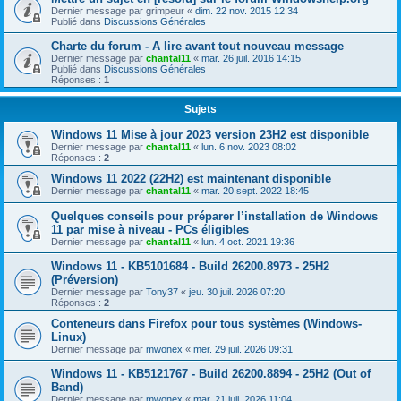
Dernier message par
grimpeur
«
dim. 22 nov. 2015 12:34
Publié dans
Discussions Générales
Charte du forum - A lire avant tout nouveau message
Dernier message par
chantal11
«
mar. 26 juil. 2016 14:15
Publié dans
Discussions Générales
Réponses :
1
Sujets
Windows 11 Mise à jour 2023 version 23H2 est disponible
Dernier message par
chantal11
«
lun. 6 nov. 2023 08:02
Réponses :
2
Windows 11 2022 (22H2) est maintenant disponible
Dernier message par
chantal11
«
mar. 20 sept. 2022 18:45
Quelques conseils pour préparer l’installation de Windows
11 par mise à niveau - PCs éligibles
Dernier message par
chantal11
«
lun. 4 oct. 2021 19:36
Windows 11 - KB5101684 - Build 26200.8973 - 25H2
(Préversion)
Dernier message par
Tony37
«
jeu. 30 juil. 2026 07:20
Réponses :
2
Conteneurs dans Firefox pour tous systèmes (Windows-
Linux)
Dernier message par
mwonex
«
mer. 29 juil. 2026 09:31
Windows 11 - KB5121767 - Build 26200.8894 - 25H2 (Out of
Band)
Dernier message par
mwonex
«
mar. 21 juil. 2026 11:04