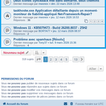
Deux icônes Synckback free dans démarrer, deux chemins
Dernier message par
mwonex
«
dim. 22 mars 2026 13:48
taskhostw.exe Application défaillante depuis un moment-
moniteur de fiabilité-appliqué Net-Framework-Repair?
Dernier message par
mwonex
«
jeu. 12 mars 2026 16:53
Réponses :
36
1
2
3
4
Windows 11 - KB5079473 - Build 26200.8037 - 25H2
Dernier message par
BORTA77
«
jeu. 12 mars 2026 08:37
Réponses :
2
Problème avec spamhaus [Résolu]
Dernier message par
Tony37
«
lun. 9 mars 2026 15:36
Réponses :
4
Nouveau sujet
Page
1
sur
13
1
2
3
4
5
13
Suivant
318 sujets
…
Aller
PERMISSIONS DU FORUM
Vous
ne pouvez pas
publier de nouveaux sujets dans ce forum
Vous
ne pouvez pas
répondre aux sujets dans ce forum
Vous
ne pouvez pas
modifier vos messages dans ce forum
Vous
ne pouvez pas
supprimer vos messages dans ce forum
Vous
ne pouvez pas
importer de pièces jointes dans ce forum
Accueil du forum
Fuseau horaire sur
UTC