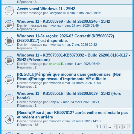
Réponses :
3
Accès vocal Windows 11 - 25H2
Dernier message par
Dionysos70
«
dim. 3 mai 2026 19:03
Windows 11 - KB5083769 - Build 26200.8246 - 25H2
Dernier message par
mwonex
«
ven. 17 avr. 2026 09:49
Réponses :
2
Windows 11-Je reçois: 2026-03 Correctif (KB5086672)
(26200.8117) est disponible.
Dernier message par
mwonex
«
mar. 7 avr. 2026 10:32
Réponses :
3
Windows 11 - KB5079391-KB5079392 - Build 26200.8116-8117 -
25H2 (Préversion)
Dernier message par
chantal11
«
mer. 1 avr. 2026 06:49
Réponses :
2
[RESOLU]Périphérique inconnu dans gestionnaire, [Non
Résolu]Partage réseau d'imprimante HP difficile
Dernier message par
mwonex
«
mar. 31 mars 2026 09:54
Réponses :
2
Windows 11 - KB5085516 - Build 26200.8039 - 25H2 (Hors
bande)
Dernier message par
Tony37
«
mar. 24 mars 2026 10:21
Réponses :
1
[Résolu]Mise à jour KB5078127 après veille ne s'installe pas
et revient en arrière
Dernier message par
mwonex
«
dim. 22 mars 2026 14:10
Réponses :
65
1
4
5
6
7
…