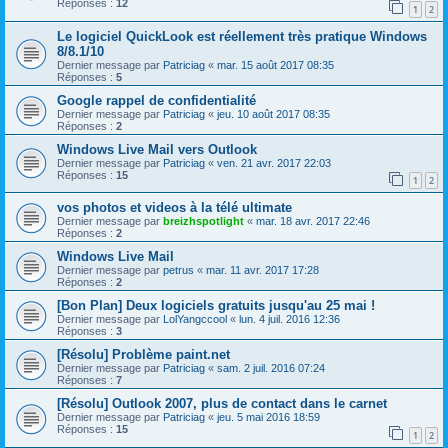
Réponses :
12
1
2
Le logiciel QuickLook est réellement très pratique Windows
8/8.1/10
Dernier message par
Patriciag
«
mar. 15 août 2017 08:35
Réponses :
5
Google rappel de confidentialité
Dernier message par
Patriciag
«
jeu. 10 août 2017 08:35
Réponses :
2
Windows Live Mail vers Outlook
Dernier message par
Patriciag
«
ven. 21 avr. 2017 22:03
Réponses :
15
1
2
vos photos et videos à la télé ultimate
Dernier message par
breizhspotlight
«
mar. 18 avr. 2017 22:46
Réponses :
2
Windows Live Mail
Dernier message par
petrus
«
mar. 11 avr. 2017 17:28
Réponses :
2
[Bon Plan] Deux logiciels gratuits jusqu'au 25 mai !
Dernier message par
LolYangccool
«
lun. 4 juil. 2016 12:36
Réponses :
3
[Résolu] Problème paint.net
Dernier message par
Patriciag
«
sam. 2 juil. 2016 07:24
Réponses :
7
[Résolu] Outlook 2007, plus de contact dans le carnet
Dernier message par
Patriciag
«
jeu. 5 mai 2016 18:59
Réponses :
15
1
2