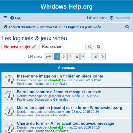
Windows Help.org
FAQ
Inscription
Connexion
R
Accueil du forum
Windows 8
Les logiciels & jeux vidéo
e
Les logiciels & jeux vidéo
c
Rechercher
Recherche avanc
Nouveau sujet
h
e
Page
1
sur
10
1
2
3
4
5
10
Suivant
226 sujets
…
r
Annonces
c
Insérer une image ou un fichier en pièce jointe
h
Dernier message par
chantal11
«
ven. 12 févr. 2016 12:41
Publié dans
Discussions Générales
e
r
Faire une capture d'écran et masquer un texte
Dernier message par
grimpeur
«
mar. 8 déc. 2015 19:23
Publié dans
Discussions Générales
Mettre un sujet en [résolu] sur le forum Windowshelp.org
Dernier message par
grimpeur
«
dim. 22 nov. 2015 12:34
Publié dans
Discussions Générales
Charte du forum - A lire avant tout nouveau message
Dernier message par
chantal11
«
mar. 26 juil. 2016 14:15
Publié dans
Discussions Générales