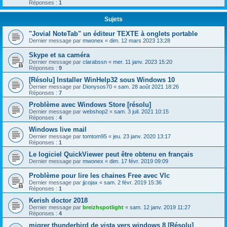
Réponses :
1
Sujets
"Jovial NoteTab" un éditeur TEXTE à onglets portable
Dernier message par
mwonex
«
dim. 12 mars 2023 13:28
Skype et sa caméra
Dernier message par
clarabssn
«
mer. 11 janv. 2023 15:20
Réponses :
9
[Résolu] Installer WinHelp32 sous Windows 10
Dernier message par
Dionysos70
«
sam. 28 août 2021 18:26
Réponses :
7
Problème avec Windows Store [résolu]
Dernier message par
webshop2
«
sam. 3 juil. 2021 10:15
Réponses :
4
Windows live mail
Dernier message par
tomtom95
«
jeu. 23 janv. 2020 13:17
Réponses :
1
Le logiciel QuickViewer peut être obtenu en français
Dernier message par
mwonex
«
dim. 17 févr. 2019 09:09
Problème pour lire les chaines Free avec Vlc
Dernier message par
jjcojax
«
sam. 2 févr. 2019 15:36
Réponses :
1
Kerish doctor 2018
Dernier message par
breizhspotlight
«
sam. 12 janv. 2019 11:27
Réponses :
4
migrer thunderbird de vista vers windows 8 [Résolu]