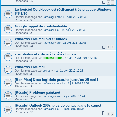
Réponses :
12
1
2
Le logiciel QuickLook est réellement très pratique Windows
8/8.1/10
Dernier message par
Patriciag
«
mar. 15 août 2017 08:35
Réponses :
5
Google rappel de confidentialité
Dernier message par
Patriciag
«
jeu. 10 août 2017 08:35
Réponses :
2
Windows Live Mail vers Outlook
Dernier message par
Patriciag
«
ven. 21 avr. 2017 22:03
Réponses :
15
1
2
vos photos et videos à la télé ultimate
Dernier message par
breizhspotlight
«
mar. 18 avr. 2017 22:46
Réponses :
2
Windows Live Mail
Dernier message par
petrus
«
mar. 11 avr. 2017 17:28
Réponses :
2
[Bon Plan] Deux logiciels gratuits jusqu'au 25 mai !
Dernier message par
LolYangccool
«
lun. 4 juil. 2016 12:36
Réponses :
3
[Résolu] Problème paint.net
Dernier message par
Patriciag
«
sam. 2 juil. 2016 07:24
Réponses :
7
[Résolu] Outlook 2007, plus de contact dans le carnet
Dernier message par
Patriciag
«
jeu. 5 mai 2016 18:59
Réponses :
15
1
2