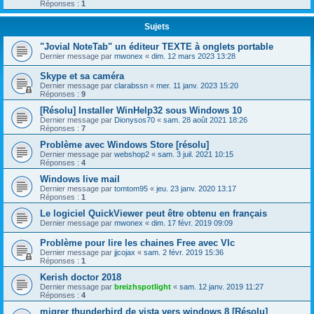
Réponses :
1
Sujets
"Jovial NoteTab" un éditeur TEXTE à onglets portable
Dernier message par
mwonex
«
dim. 12 mars 2023 13:28
Skype et sa caméra
Dernier message par
clarabssn
«
mer. 11 janv. 2023 15:20
Réponses :
9
[Résolu] Installer WinHelp32 sous Windows 10
Dernier message par
Dionysos70
«
sam. 28 août 2021 18:26
Réponses :
7
Problème avec Windows Store [résolu]
Dernier message par
webshop2
«
sam. 3 juil. 2021 10:15
Réponses :
4
Windows live mail
Dernier message par
tomtom95
«
jeu. 23 janv. 2020 13:17
Réponses :
1
Le logiciel QuickViewer peut être obtenu en français
Dernier message par
mwonex
«
dim. 17 févr. 2019 09:09
Problème pour lire les chaines Free avec Vlc
Dernier message par
jjcojax
«
sam. 2 févr. 2019 15:36
Réponses :
1
Kerish doctor 2018
Dernier message par
breizhspotlight
«
sam. 12 janv. 2019 11:27
Réponses :
4
migrer thunderbird de vista vers windows 8 [Résolu]