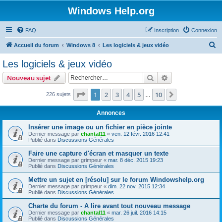
Windows Help.org
FAQ
Inscription
Connexion
R
Accueil du forum
Windows 8
Les logiciels & jeux vidéo
e
Les logiciels & jeux vidéo
c
Rechercher
Recherche avanc
Nouveau sujet
h
e
Page
1
sur
10
1
2
3
4
5
10
Suivant
226 sujets
…
r
Annonces
c
Insérer une image ou un fichier en pièce jointe
h
Dernier message par
chantal11
«
ven. 12 févr. 2016 12:41
Publié dans
Discussions Générales
e
r
Faire une capture d'écran et masquer un texte
Dernier message par
grimpeur
«
mar. 8 déc. 2015 19:23
Publié dans
Discussions Générales
Mettre un sujet en [résolu] sur le forum Windowshelp.org
Dernier message par
grimpeur
«
dim. 22 nov. 2015 12:34
Publié dans
Discussions Générales
Charte du forum - A lire avant tout nouveau message
Dernier message par
chantal11
«
mar. 26 juil. 2016 14:15
Publié dans
Discussions Générales