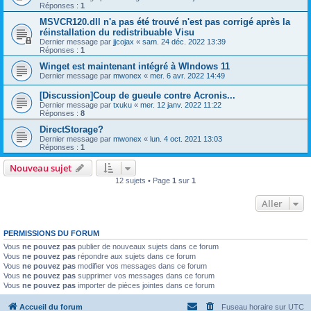
Réponses :
1
MSVCR120.dll n'a pas été trouvé n'est pas corrigé après la
réinstallation du redistribuable Visu
Dernier message par
jjcojax
«
sam. 24 déc. 2022 13:39
Réponses :
1
Winget est maintenant intégré à WIndows 11
Dernier message par
mwonex
«
mer. 6 avr. 2022 14:49
[Discussion]Coup de gueule contre Acronis...
Dernier message par
txuku
«
mer. 12 janv. 2022 11:22
Réponses :
8
DirectStorage?
Dernier message par
mwonex
«
lun. 4 oct. 2021 13:03
Réponses :
1
Nouveau sujet
12 sujets • Page
1
sur
1
Aller
PERMISSIONS DU FORUM
Vous
ne pouvez pas
publier de nouveaux sujets dans ce forum
Vous
ne pouvez pas
répondre aux sujets dans ce forum
Vous
ne pouvez pas
modifier vos messages dans ce forum
Vous
ne pouvez pas
supprimer vos messages dans ce forum
Vous
ne pouvez pas
importer de pièces jointes dans ce forum
Accueil du forum
Fuseau horaire sur
UTC