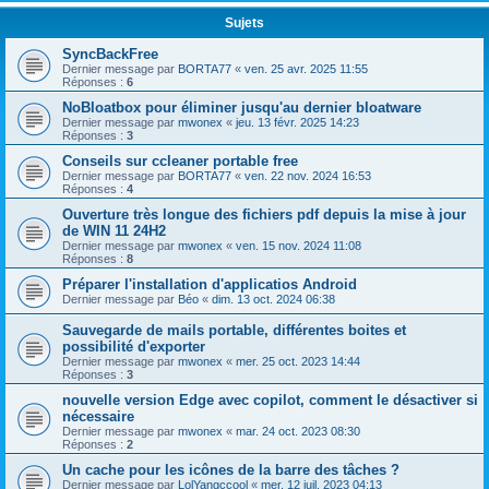
Sujets
SyncBackFree
Dernier message par
BORTA77
«
ven. 25 avr. 2025 11:55
Réponses :
6
NoBloatbox pour éliminer jusqu'au dernier bloatware
Dernier message par
mwonex
«
jeu. 13 févr. 2025 14:23
Réponses :
3
Conseils sur ccleaner portable free
Dernier message par
BORTA77
«
ven. 22 nov. 2024 16:53
Réponses :
4
Ouverture très longue des fichiers pdf depuis la mise à jour
de WIN 11 24H2
Dernier message par
mwonex
«
ven. 15 nov. 2024 11:08
Réponses :
8
Préparer l'installation d'applicatios Android
Dernier message par
Béo
«
dim. 13 oct. 2024 06:38
Sauvegarde de mails portable, différentes boites et
possibilité d'exporter
Dernier message par
mwonex
«
mer. 25 oct. 2023 14:44
Réponses :
3
nouvelle version Edge avec copilot, comment le désactiver si
nécessaire
Dernier message par
mwonex
«
mar. 24 oct. 2023 08:30
Réponses :
2
Un cache pour les icônes de la barre des tâches ?
Dernier message par
LolYangccool
«
mer. 12 juil. 2023 04:13