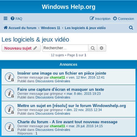
Windows Help.org
FAQ
Inscription
Connexion
R
Accueil du forum
Windows 11
Les logiciels & jeux vidéo
e
Les logiciels & jeux vidéo
c
Rechercher
Recherche avanc
Nouveau sujet
h
12 sujets • Page
1
sur
1
e
Annonces
r
c
Insérer une image ou un fichier en pièce jointe
Dernier message par
chantal11
«
ven. 12 févr. 2016 12:41
h
Publié dans
Discussions Générales
e
Faire une capture d'écran et masquer un texte
Dernier message par
grimpeur
«
mar. 8 déc. 2015 19:23
r
Publié dans
Discussions Générales
Mettre un sujet en [résolu] sur le forum Windowshelp.org
Dernier message par
grimpeur
«
dim. 22 nov. 2015 12:34
Publié dans
Discussions Générales
Charte du forum - A lire avant tout nouveau message
Dernier message par
chantal11
«
mar. 26 juil. 2016 14:15
Publié dans
Discussions Générales
Réponses :
1