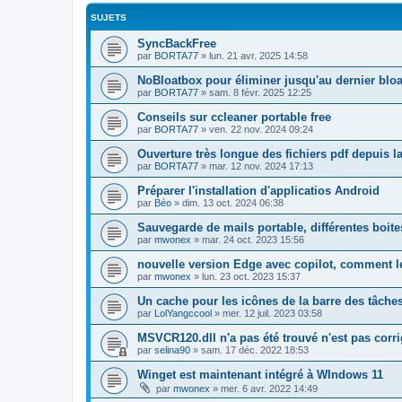
SUJETS
SyncBackFree
par
BORTA77
»
lun. 21 avr. 2025 14:58
NoBloatbox pour éliminer jusqu'au dernier blo
par
BORTA77
»
sam. 8 févr. 2025 12:25
Conseils sur ccleaner portable free
par
BORTA77
»
ven. 22 nov. 2024 09:24
Ouverture très longue des fichiers pdf depuis l
par
BORTA77
»
mar. 12 nov. 2024 17:13
Préparer l'installation d'applicatios Android
par
Béo
»
dim. 13 oct. 2024 06:38
Sauvegarde de mails portable, différentes boites
par
mwonex
»
mar. 24 oct. 2023 15:56
nouvelle version Edge avec copilot, comment le
par
mwonex
»
lun. 23 oct. 2023 15:37
Un cache pour les icônes de la barre des tâche
par
LolYangccool
»
mer. 12 juil. 2023 03:58
MSVCR120.dll n'a pas été trouvé n'est pas corrig
par
selina90
»
sam. 17 déc. 2022 18:53
Winget est maintenant intégré à WIndows 11
par
mwonex
»
mer. 6 avr. 2022 14:49