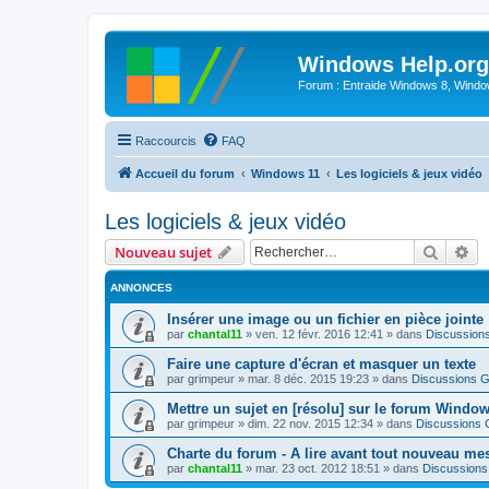
Windows Help.org
Forum : Entraide Windows 8, Windows
Raccourcis
FAQ
Accueil du forum
Windows 11
Les logiciels & jeux vidéo
Les logiciels & jeux vidéo
Recher
Re
Nouveau sujet
ANNONCES
Insérer une image ou un fichier en pièce jointe
par
chantal11
»
ven. 12 févr. 2016 12:41
» dans
Discussion
Faire une capture d'écran et masquer un texte
par
grimpeur
»
mar. 8 déc. 2015 19:23
» dans
Discussions G
Mettre un sujet en [résolu] sur le forum Windo
par
grimpeur
»
dim. 22 nov. 2015 12:34
» dans
Discussions 
Charte du forum - A lire avant tout nouveau me
par
chantal11
»
mar. 23 oct. 2012 18:51
» dans
Discussions