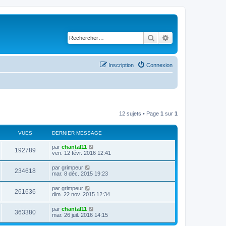
Rechercher
Recherche avancé
Inscription
Connexion
12 sujets • Page
1
sur
1
VUES
DERNIER MESSAGE
D
par
chantal11
V
192789
e
ven. 12 févr. 2016 12:41
r
u
n
D
par
grimpeur
V
234618
i
e
mar. 8 déc. 2015 19:23
e
e
r
r
u
n
D
par
grimpeur
s
m
V
261636
i
e
dim. 22 nov. 2015 12:34
e
e
e
r
s
r
u
n
s
D
par
chantal11
s
m
V
363380
i
a
e
mar. 26 juil. 2016 14:15
e
e
e
g
r
s
r
u
e