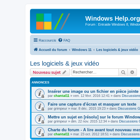
Windows Help.org
Forum : Entraide Windows 8, Windows
Raccourcis
FAQ
Accueil du forum
Windows 11
Les logiciels & jeux vidéo
Les logiciels & jeux vidéo
Recher
Re
Nouveau sujet
ANNONCES
Insérer une image ou un fichier en pièce jointe
par
chantal11
»
ven. 12 févr. 2016 12:41
» dans
Discussion
Faire une capture d'écran et masquer un texte
par
grimpeur
»
mar. 8 déc. 2015 19:23
» dans
Discussions G
Mettre un sujet en [résolu] sur le forum Windo
par
grimpeur
»
dim. 22 nov. 2015 12:34
» dans
Discussions 
Charte du forum - A lire avant tout nouveau me
par
chantal11
»
mar. 23 oct. 2012 18:51
» dans
Discussions