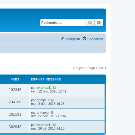
Rechercher
Recherche avancé
Inscription
Connexion
12 sujets • Page
1
sur
1
VUES
DERNIER MESSAGE
D
par
chantal11
V
192345
e
ven. 12 févr. 2016 12:41
r
u
n
D
par
grimpeur
V
234166
i
e
mar. 8 déc. 2015 19:23
e
e
r
r
u
n
D
par
grimpeur
s
m
V
261191
i
e
dim. 22 nov. 2015 12:34
e
e
e
r
s
r
u
n
s
D
par
chantal11
s
m
V
362948
i
a
e
mar. 26 juil. 2016 14:15
e
e
e
g
r
s
r
u
e