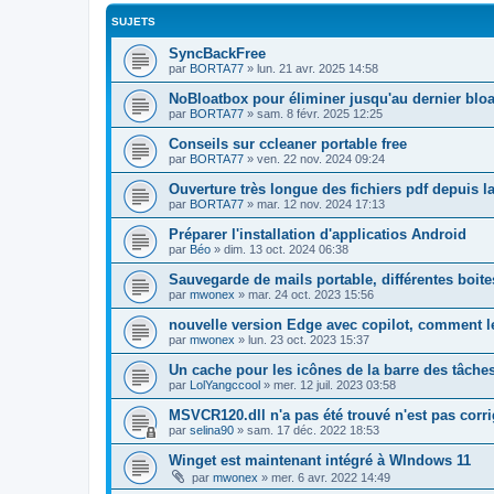
SUJETS
SyncBackFree
par
BORTA77
»
lun. 21 avr. 2025 14:58
NoBloatbox pour éliminer jusqu'au dernier blo
par
BORTA77
»
sam. 8 févr. 2025 12:25
Conseils sur ccleaner portable free
par
BORTA77
»
ven. 22 nov. 2024 09:24
Ouverture très longue des fichiers pdf depuis l
par
BORTA77
»
mar. 12 nov. 2024 17:13
Préparer l'installation d'applicatios Android
par
Béo
»
dim. 13 oct. 2024 06:38
Sauvegarde de mails portable, différentes boites
par
mwonex
»
mar. 24 oct. 2023 15:56
nouvelle version Edge avec copilot, comment le
par
mwonex
»
lun. 23 oct. 2023 15:37
Un cache pour les icônes de la barre des tâche
par
LolYangccool
»
mer. 12 juil. 2023 03:58
MSVCR120.dll n'a pas été trouvé n'est pas corrig
par
selina90
»
sam. 17 déc. 2022 18:53
Winget est maintenant intégré à WIndows 11
par
mwonex
»
mer. 6 avr. 2022 14:49