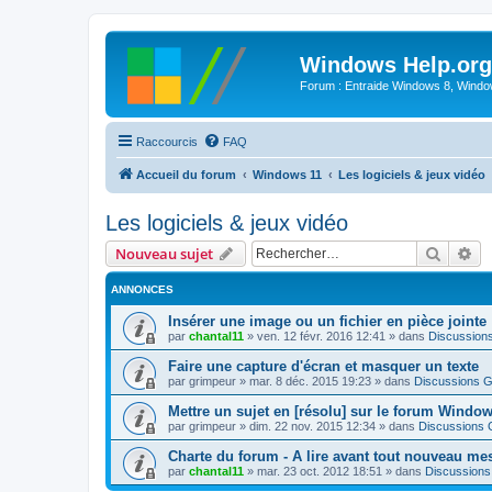
Windows Help.org
Forum : Entraide Windows 8, Windows
Raccourcis
FAQ
Accueil du forum
Windows 11
Les logiciels & jeux vidéo
Les logiciels & jeux vidéo
Recher
Re
Nouveau sujet
ANNONCES
Insérer une image ou un fichier en pièce jointe
par
chantal11
»
ven. 12 févr. 2016 12:41
» dans
Discussion
Faire une capture d'écran et masquer un texte
par
grimpeur
»
mar. 8 déc. 2015 19:23
» dans
Discussions G
Mettre un sujet en [résolu] sur le forum Windo
par
grimpeur
»
dim. 22 nov. 2015 12:34
» dans
Discussions 
Charte du forum - A lire avant tout nouveau me
par
chantal11
»
mar. 23 oct. 2012 18:51
» dans
Discussions