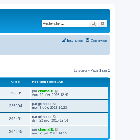
Rechercher
Recherche avancé
Inscription
Connexion
12 sujets • Page
1
sur
1
VUES
DERNIER MESSAGE
D
par
chantal11
V
193585
e
ven. 12 févr. 2016 12:41
r
u
n
D
par
grimpeur
V
235394
i
e
mar. 8 déc. 2015 19:23
e
e
r
r
u
n
D
par
grimpeur
s
m
V
262451
i
e
dim. 22 nov. 2015 12:34
e
e
e
r
s
r
u
n
s
D
par
chantal11
s
m
V
364245
i
a
e
mar. 26 juil. 2016 14:15
e
e
e
g
r
s
r
u
e