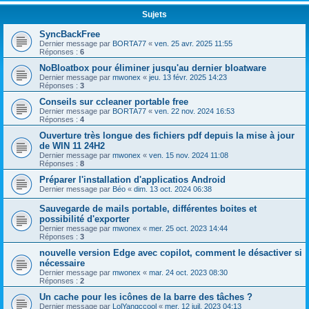
Sujets
SyncBackFree
Dernier message par
BORTA77
«
ven. 25 avr. 2025 11:55
Réponses :
6
NoBloatbox pour éliminer jusqu'au dernier bloatware
Dernier message par
mwonex
«
jeu. 13 févr. 2025 14:23
Réponses :
3
Conseils sur ccleaner portable free
Dernier message par
BORTA77
«
ven. 22 nov. 2024 16:53
Réponses :
4
Ouverture très longue des fichiers pdf depuis la mise à jour
de WIN 11 24H2
Dernier message par
mwonex
«
ven. 15 nov. 2024 11:08
Réponses :
8
Préparer l'installation d'applicatios Android
Dernier message par
Béo
«
dim. 13 oct. 2024 06:38
Sauvegarde de mails portable, différentes boites et
possibilité d'exporter
Dernier message par
mwonex
«
mer. 25 oct. 2023 14:44
Réponses :
3
nouvelle version Edge avec copilot, comment le désactiver si
nécessaire
Dernier message par
mwonex
«
mar. 24 oct. 2023 08:30
Réponses :
2
Un cache pour les icônes de la barre des tâches ?
Dernier message par
LolYangccool
«
mer. 12 juil. 2023 04:13