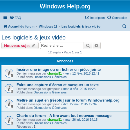
Windows Help.org
FAQ
Inscription
Connexion
R
Accueil du forum
Windows 11
Les logiciels & jeux vidéo
e
Les logiciels & jeux vidéo
c
Rechercher
Recherche avanc
Nouveau sujet
h
12 sujets • Page
1
sur
1
e
Annonces
r
c
Insérer une image ou un fichier en pièce jointe
Dernier message par
chantal11
«
ven. 12 févr. 2016 12:41
h
Publié dans
Discussions Générales
e
Faire une capture d'écran et masquer un texte
Dernier message par
grimpeur
«
mar. 8 déc. 2015 19:23
r
Publié dans
Discussions Générales
Mettre un sujet en [résolu] sur le forum Windowshelp.org
Dernier message par
grimpeur
«
dim. 22 nov. 2015 12:34
Publié dans
Discussions Générales
Charte du forum - A lire avant tout nouveau message
Dernier message par
chantal11
«
mar. 26 juil. 2016 14:15
Publié dans
Discussions Générales
Réponses :
1