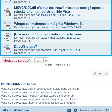
Réponses :
1
MSVCR120.dll n'a pas été trouvé n'est pas corrigé après la
réinstallation du redistribuable Visu
Dernier message par
jjcojax
«
sam. 24 déc. 2022 13:39
Réponses :
1
Winget est maintenant intégré à WIndows 11
Dernier message par
mwonex
«
mer. 6 avr. 2022 14:49
[Discussion]Coup de gueule contre Acronis...
Dernier message par
txuku
«
mer. 12 janv. 2022 11:22
Réponses :
8
DirectStorage?
Dernier message par
mwonex
«
lun. 4 oct. 2021 13:03
Réponses :
1
Nouveau sujet
12 sujets • Page
1
sur
1
Aller
PERMISSIONS DU FORUM
Vous
ne pouvez pas
publier de nouveaux sujets dans ce forum
Vous
ne pouvez pas
répondre aux sujets dans ce forum
Vous
ne pouvez pas
modifier vos messages dans ce forum
Vous
ne pouvez pas
supprimer vos messages dans ce forum
Vous
ne pouvez pas
importer de pièces jointes dans ce forum
Accueil du forum
Fuseau horaire sur
UTC