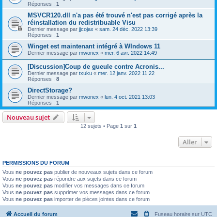
Réponses :
1
MSVCR120.dll n'a pas été trouvé n'est pas corrigé après la
réinstallation du redistribuable Visu
Dernier message par
jjcojax
«
sam. 24 déc. 2022 13:39
Réponses :
1
Winget est maintenant intégré à WIndows 11
Dernier message par
mwonex
«
mer. 6 avr. 2022 14:49
[Discussion]Coup de gueule contre Acronis...
Dernier message par
txuku
«
mer. 12 janv. 2022 11:22
Réponses :
8
DirectStorage?
Dernier message par
mwonex
«
lun. 4 oct. 2021 13:03
Réponses :
1
Nouveau sujet
12 sujets • Page
1
sur
1
Aller
PERMISSIONS DU FORUM
Vous
ne pouvez pas
publier de nouveaux sujets dans ce forum
Vous
ne pouvez pas
répondre aux sujets dans ce forum
Vous
ne pouvez pas
modifier vos messages dans ce forum
Vous
ne pouvez pas
supprimer vos messages dans ce forum
Vous
ne pouvez pas
importer de pièces jointes dans ce forum
Accueil du forum
Fuseau horaire sur
UTC