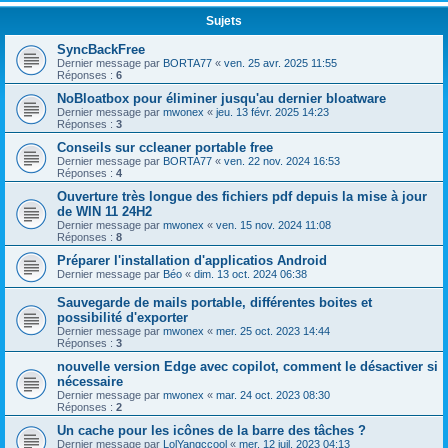
Sujets
SyncBackFree
Dernier message par
BORTA77
«
ven. 25 avr. 2025 11:55
Réponses :
6
NoBloatbox pour éliminer jusqu'au dernier bloatware
Dernier message par
mwonex
«
jeu. 13 févr. 2025 14:23
Réponses :
3
Conseils sur ccleaner portable free
Dernier message par
BORTA77
«
ven. 22 nov. 2024 16:53
Réponses :
4
Ouverture très longue des fichiers pdf depuis la mise à jour
de WIN 11 24H2
Dernier message par
mwonex
«
ven. 15 nov. 2024 11:08
Réponses :
8
Préparer l'installation d'applicatios Android
Dernier message par
Béo
«
dim. 13 oct. 2024 06:38
Sauvegarde de mails portable, différentes boites et
possibilité d'exporter
Dernier message par
mwonex
«
mer. 25 oct. 2023 14:44
Réponses :
3
nouvelle version Edge avec copilot, comment le désactiver si
nécessaire
Dernier message par
mwonex
«
mar. 24 oct. 2023 08:30
Réponses :
2
Un cache pour les icônes de la barre des tâches ?
Dernier message par
LolYangccool
«
mer. 12 juil. 2023 04:13