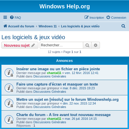
Windows Help.org
FAQ
Inscription
Connexion
R
Accueil du forum
Windows 11
Les logiciels & jeux vidéo
e
Les logiciels & jeux vidéo
c
Rechercher
Recherche avanc
Nouveau sujet
h
12 sujets • Page
1
sur
1
e
Annonces
r
c
Insérer une image ou un fichier en pièce jointe
Dernier message par
chantal11
«
ven. 12 févr. 2016 12:41
h
Publié dans
Discussions Générales
e
Faire une capture d'écran et masquer un texte
Dernier message par
grimpeur
«
mar. 8 déc. 2015 19:23
r
Publié dans
Discussions Générales
Mettre un sujet en [résolu] sur le forum Windowshelp.org
Dernier message par
grimpeur
«
dim. 22 nov. 2015 12:34
Publié dans
Discussions Générales
Charte du forum - A lire avant tout nouveau message
Dernier message par
chantal11
«
mar. 26 juil. 2016 14:15
Publié dans
Discussions Générales
Réponses :
1