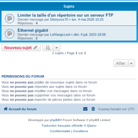
Sujets
Limiter la taille d'un répertoire sur un serveur FTP
Dernier message par
Dionysos70
«
lun. 4 mai 2026 10:25
Réponses :
4
Ethernet gigabit
Dernier message par
LolYangccool
«
dim. 9 juil. 2023 18:58
Réponses :
2
Nouveau sujet
2 sujets • Page
1
sur
1
Aller
PERMISSIONS DU FORUM
Vous
ne pouvez pas
publier de nouveaux sujets dans ce forum
Vous
ne pouvez pas
répondre aux sujets dans ce forum
Vous
ne pouvez pas
modifier vos messages dans ce forum
Vous
ne pouvez pas
supprimer vos messages dans ce forum
Vous
ne pouvez pas
importer de pièces jointes dans ce forum
Accueil du forum
Fuseau horaire sur
UTC
Développé par
phpBB
® Forum Software © phpBB Limited
Traduction française officielle
©
Qiaeru
Confidentialité
|
Conditions