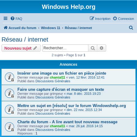
Windows Help.org
FAQ
Inscription
Connexion
R
Accueil du forum
Windows 11
Réseau / internet
e
Réseau / internet
c
Rechercher
Recherche avanc
Nouveau sujet
h
2 sujets • Page
1
sur
1
e
Annonces
r
c
Insérer une image ou un fichier en pièce jointe
Dernier message par
chantal11
«
ven. 12 févr. 2016 12:41
h
Publié dans
Discussions Générales
e
Faire une capture d'écran et masquer un texte
Dernier message par
grimpeur
«
mar. 8 déc. 2015 19:23
r
Publié dans
Discussions Générales
Mettre un sujet en [résolu] sur le forum Windowshelp.org
Dernier message par
grimpeur
«
dim. 22 nov. 2015 12:34
Publié dans
Discussions Générales
Charte du forum - A lire avant tout nouveau message
Dernier message par
chantal11
«
mar. 26 juil. 2016 14:15
Publié dans
Discussions Générales
Réponses :
1