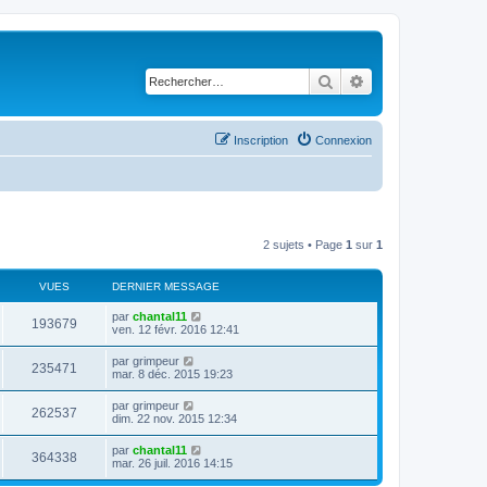
Rechercher
Recherche avancé
Inscription
Connexion
2 sujets • Page
1
sur
1
VUES
DERNIER MESSAGE
D
par
chantal11
V
193679
e
ven. 12 févr. 2016 12:41
r
u
n
D
par
grimpeur
V
235471
i
e
mar. 8 déc. 2015 19:23
e
e
r
r
u
n
D
par
grimpeur
s
m
V
262537
i
e
dim. 22 nov. 2015 12:34
e
e
e
r
s
r
u
n
s
D
par
chantal11
s
m
V
364338
i
a
e
mar. 26 juil. 2016 14:15
e
e
e
g
r
s
r
u
e