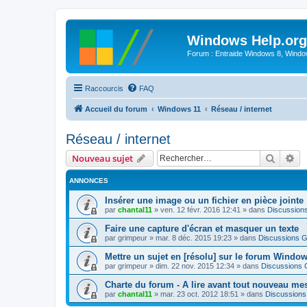
Windows Help.org
Forum : Entraide Windows 8, Windows
Raccourcis
FAQ
Accueil du forum
Windows 11
Réseau / internet
Réseau / internet
Recher
Re
Nouveau sujet
ANNONCES
Insérer une image ou un fichier en pièce jointe
par
chantal11
»
ven. 12 févr. 2016 12:41
» dans
Discussion
Faire une capture d'écran et masquer un texte
par
grimpeur
»
mar. 8 déc. 2015 19:23
» dans
Discussions G
Mettre un sujet en [résolu] sur le forum Windo
par
grimpeur
»
dim. 22 nov. 2015 12:34
» dans
Discussions 
Charte du forum - A lire avant tout nouveau me
par
chantal11
»
mar. 23 oct. 2012 18:51
» dans
Discussions