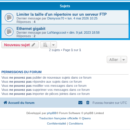
Sujets
Limiter la taille d'un répertoire sur un serveur FTP
Dernier message par
Dionysos70
«
lun. 4 mai 2026 10:25
Réponses :
4
Ethernet gigabit
Dernier message par
LolYangccool
«
dim. 9 juil. 2023 18:58
Réponses :
2
Nouveau sujet
2 sujets • Page
1
sur
1
Aller
PERMISSIONS DU FORUM
Vous
ne pouvez pas
publier de nouveaux sujets dans ce forum
Vous
ne pouvez pas
répondre aux sujets dans ce forum
Vous
ne pouvez pas
modifier vos messages dans ce forum
Vous
ne pouvez pas
supprimer vos messages dans ce forum
Vous
ne pouvez pas
importer de pièces jointes dans ce forum
Accueil du forum
Fuseau horaire sur
UTC
Développé par
phpBB
® Forum Software © phpBB Limited
Traduction française officielle
©
Qiaeru
Confidentialité
|
Conditions