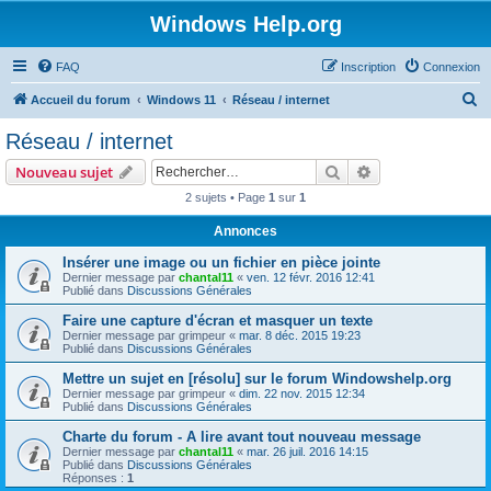
Windows Help.org
FAQ
Inscription
Connexion
R
Accueil du forum
Windows 11
Réseau / internet
e
Réseau / internet
c
Rechercher
Recherche avanc
Nouveau sujet
h
2 sujets • Page
1
sur
1
e
Annonces
r
c
Insérer une image ou un fichier en pièce jointe
Dernier message par
chantal11
«
ven. 12 févr. 2016 12:41
h
Publié dans
Discussions Générales
e
Faire une capture d'écran et masquer un texte
Dernier message par
grimpeur
«
mar. 8 déc. 2015 19:23
r
Publié dans
Discussions Générales
Mettre un sujet en [résolu] sur le forum Windowshelp.org
Dernier message par
grimpeur
«
dim. 22 nov. 2015 12:34
Publié dans
Discussions Générales
Charte du forum - A lire avant tout nouveau message
Dernier message par
chantal11
«
mar. 26 juil. 2016 14:15
Publié dans
Discussions Générales
Réponses :
1