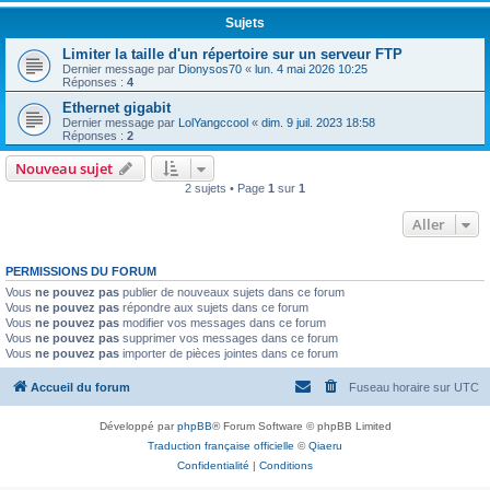
Sujets
Limiter la taille d'un répertoire sur un serveur FTP
Dernier message par
Dionysos70
«
lun. 4 mai 2026 10:25
Réponses :
4
Ethernet gigabit
Dernier message par
LolYangccool
«
dim. 9 juil. 2023 18:58
Réponses :
2
Nouveau sujet
2 sujets • Page
1
sur
1
Aller
PERMISSIONS DU FORUM
Vous
ne pouvez pas
publier de nouveaux sujets dans ce forum
Vous
ne pouvez pas
répondre aux sujets dans ce forum
Vous
ne pouvez pas
modifier vos messages dans ce forum
Vous
ne pouvez pas
supprimer vos messages dans ce forum
Vous
ne pouvez pas
importer de pièces jointes dans ce forum
Accueil du forum
Fuseau horaire sur
UTC
Développé par
phpBB
® Forum Software © phpBB Limited
Traduction française officielle
©
Qiaeru
Confidentialité
|
Conditions