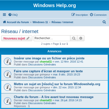
Windows Help.org
FAQ
Inscription
Connexion
R
Accueil du forum
Windows 11
Réseau / internet
e
Réseau / internet
c
Rechercher
Recherche avanc
Nouveau sujet
h
2 sujets • Page
1
sur
1
e
Annonces
r
c
Insérer une image ou un fichier en pièce jointe
Dernier message par
chantal11
«
ven. 12 févr. 2016 12:41
h
Publié dans
Discussions Générales
e
Faire une capture d'écran et masquer un texte
Dernier message par
grimpeur
«
mar. 8 déc. 2015 19:23
r
Publié dans
Discussions Générales
Mettre un sujet en [résolu] sur le forum Windowshelp.org
Dernier message par
grimpeur
«
dim. 22 nov. 2015 12:34
Publié dans
Discussions Générales
Charte du forum - A lire avant tout nouveau message
Dernier message par
chantal11
«
mar. 26 juil. 2016 14:15
Publié dans
Discussions Générales
Réponses :
1