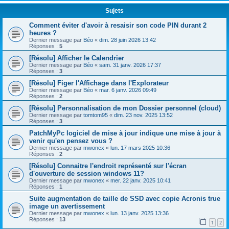
Sujets
Comment éviter d'avoir à resaisir son code PIN durant 2
heures ?
Dernier message par
Béo
«
dim. 28 juin 2026 13:42
Réponses :
5
[Résolu] Afficher le Calendrier
Dernier message par
Béo
«
sam. 31 janv. 2026 17:37
Réponses :
3
[Résolu] Figer l'Affichage dans l'Explorateur
Dernier message par
Béo
«
mar. 6 janv. 2026 09:49
Réponses :
2
[Résolu] Personnalisation de mon Dossier personnel (cloud)
Dernier message par
tomtom95
«
dim. 23 nov. 2025 13:52
Réponses :
3
PatchMyPc logiciel de mise à jour indique une mise à jour à
venir qu'en pensez vous ?
Dernier message par
mwonex
«
lun. 17 mars 2025 10:36
Réponses :
2
[Résolu] Connaitre l'endroit représenté sur l'écran
d'ouverture de session windows 11?
Dernier message par
mwonex
«
mer. 22 janv. 2025 10:41
Réponses :
1
Suite augmentation de taille de SSD avec copie Acronis true
image un avertissement
Dernier message par
mwonex
«
lun. 13 janv. 2025 13:36
Réponses :
13
1
2