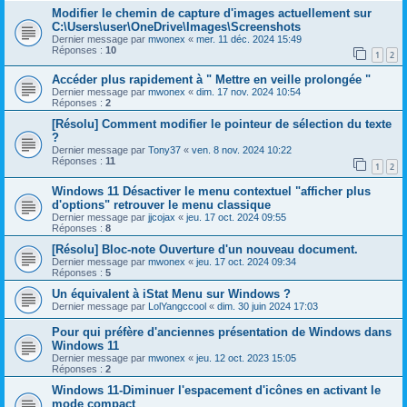
Modifier le chemin de capture d'images actuellement sur
C:\Users\user\OneDrive\Images\Screenshots
Dernier message par
mwonex
«
mer. 11 déc. 2024 15:49
Réponses :
10
1
2
Accéder plus rapidement à " Mettre en veille prolongée "
Dernier message par
mwonex
«
dim. 17 nov. 2024 10:54
Réponses :
2
[Résolu] Comment modifier le pointeur de sélection du texte
?
Dernier message par
Tony37
«
ven. 8 nov. 2024 10:22
Réponses :
11
1
2
Windows 11 Désactiver le menu contextuel "afficher plus
d'options" retrouver le menu classique
Dernier message par
jjcojax
«
jeu. 17 oct. 2024 09:55
Réponses :
8
[Résolu] Bloc-note Ouverture d'un nouveau document.
Dernier message par
mwonex
«
jeu. 17 oct. 2024 09:34
Réponses :
5
Un équivalent à iStat Menu sur Windows ?
Dernier message par
LolYangccool
«
dim. 30 juin 2024 17:03
Pour qui préfère d'anciennes présentation de Windows dans
Windows 11
Dernier message par
mwonex
«
jeu. 12 oct. 2023 15:05
Réponses :
2
Windows 11-Diminuer l'espacement d'icônes en activant le
mode compact