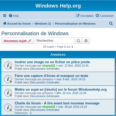
Windows Help.org
FAQ
Inscription
Connexion
R
Accueil du forum
Windows 11
Personnalisation de Windows
e
Personnalisation de Windows
c
Rechercher
Recherche avanc
Nouveau sujet
h
18 sujets • Page
1
sur
1
e
Annonces
r
c
Insérer une image ou un fichier en pièce jointe
Dernier message par
chantal11
«
ven. 12 févr. 2016 12:41
h
Publié dans
Discussions Générales
e
Faire une capture d'écran et masquer un texte
Dernier message par
grimpeur
«
mar. 8 déc. 2015 19:23
r
Publié dans
Discussions Générales
Mettre un sujet en [résolu] sur le forum Windowshelp.org
Dernier message par
grimpeur
«
dim. 22 nov. 2015 12:34
Publié dans
Discussions Générales
Charte du forum - A lire avant tout nouveau message
Dernier message par
chantal11
«
mar. 26 juil. 2016 14:15
Publié dans
Discussions Générales
Réponses :
1