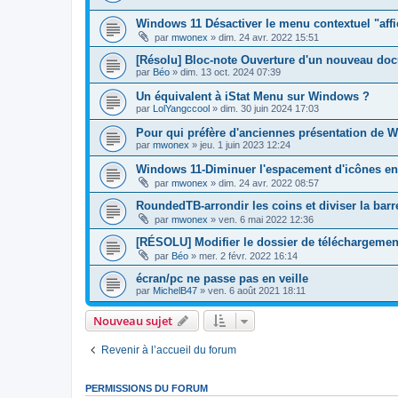
Windows 11 Désactiver le menu contextuel "affi
par
mwonex
»
dim. 24 avr. 2022 15:51
[Résolu] Bloc-note Ouverture d'un nouveau do
par
Béo
»
dim. 13 oct. 2024 07:39
Un équivalent à iStat Menu sur Windows ?
par
LolYangccool
»
dim. 30 juin 2024 17:03
Pour qui préfère d'anciennes présentation de
par
mwonex
»
jeu. 1 juin 2023 12:24
Windows 11-Diminuer l'espacement d'icônes en
par
mwonex
»
dim. 24 avr. 2022 08:57
RoundedTB-arrondir les coins et diviser la barr
par
mwonex
»
ven. 6 mai 2022 12:36
[RÉSOLU] Modifier le dossier de téléchargemen
par
Béo
»
mer. 2 févr. 2022 16:14
écran/pc ne passe pas en veille
par
MichelB47
»
ven. 6 août 2021 18:11
Nouveau sujet
Revenir à l’accueil du forum
PERMISSIONS DU FORUM