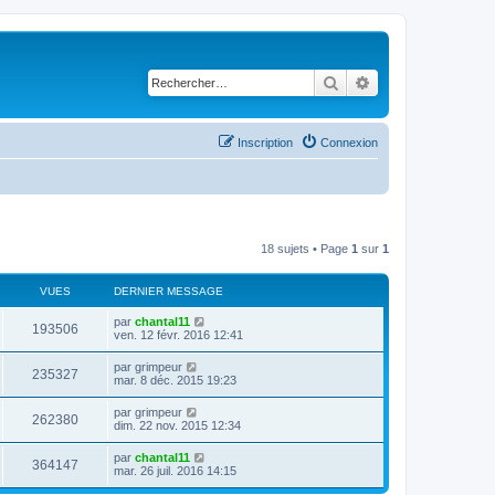
Rechercher
Recherche avancé
Inscription
Connexion
18 sujets • Page
1
sur
1
VUES
DERNIER MESSAGE
D
par
chantal11
V
193506
e
ven. 12 févr. 2016 12:41
r
u
n
D
par
grimpeur
V
235327
i
e
mar. 8 déc. 2015 19:23
e
e
r
r
u
n
D
par
grimpeur
s
m
V
262380
i
e
dim. 22 nov. 2015 12:34
e
e
e
r
s
r
u
n
s
D
par
chantal11
s
m
V
364147
i
a
e
mar. 26 juil. 2016 14:15
e
e
e
g
r
s
r
u
e