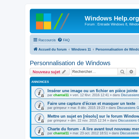
Windows Help.org
Forum : Entraide Windows 8, Windows
Raccourcis
FAQ
Accueil du forum
Windows 11
Personnalisation de Wind
Personnalisation de Windows
Recher
Re
Nouveau sujet
ANNONCES
Insérer une image ou un fichier en pièce jointe
par
chantal11
»
ven. 12 févr. 2016 12:41
» dans
Discussion
Faire une capture d'écran et masquer un texte
par
grimpeur
»
mar. 8 déc. 2015 19:23
» dans
Discussions G
Mettre un sujet en [résolu] sur le forum Windo
par
grimpeur
»
dim. 22 nov. 2015 12:34
» dans
Discussions 
Charte du forum - A lire avant tout nouveau me
par
chantal11
»
mar. 23 oct. 2012 18:51
» dans
Discussions