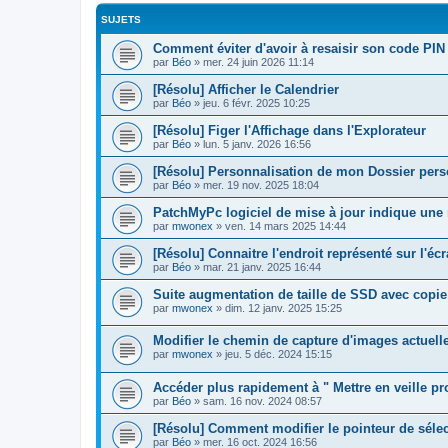
SUJETS
Comment éviter d'avoir à resaisir son code PIN
par
Béo
»
mer. 24 juin 2026 11:14
[Résolu] Afficher le Calendrier
par
Béo
»
jeu. 6 févr. 2025 10:25
[Résolu] Figer l'Affichage dans l'Explorateur
par
Béo
»
lun. 5 janv. 2026 16:56
[Résolu] Personnalisation de mon Dossier pers
par
Béo
»
mer. 19 nov. 2025 18:04
PatchMyPc logiciel de mise à jour indique une 
par
mwonex
»
ven. 14 mars 2025 14:44
[Résolu] Connaitre l'endroit représenté sur l'é
par
Béo
»
mar. 21 janv. 2025 16:44
Suite augmentation de taille de SSD avec copi
par
mwonex
»
dim. 12 janv. 2025 15:25
Modifier le chemin de capture d'images actuel
par
mwonex
»
jeu. 5 déc. 2024 15:15
Accéder plus rapidement à " Mettre en veille pr
par
Béo
»
sam. 16 nov. 2024 08:57
[Résolu] Comment modifier le pointeur de sélec
par
Béo
»
mer. 16 oct. 2024 16:56