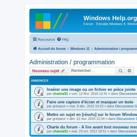
Windows Help.org
Forum : Entraide Windows 8, Windows
Raccourcis
FAQ
Accueil du forum
Windows 11
Administration / program
Administration / programmation
Recher
Re
Nouveau sujet
ANNONCES
Insérer une image ou un fichier en pièce jointe
par
chantal11
»
ven. 12 févr. 2016 12:41
» dans
Discussion
Faire une capture d'écran et masquer un texte
par
grimpeur
»
mar. 8 déc. 2015 19:23
» dans
Discussions G
Mettre un sujet en [résolu] sur le forum Windo
par
grimpeur
»
dim. 22 nov. 2015 12:34
» dans
Discussions 
Charte du forum - A lire avant tout nouveau me
par
chantal11
»
mar. 23 oct. 2012 18:51
» dans
Discussions