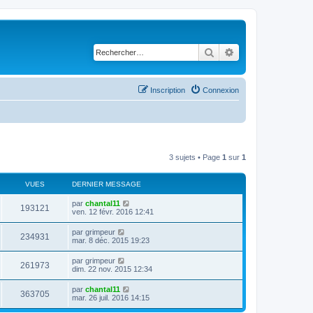
Rechercher
Recherche avancé
Inscription
Connexion
3 sujets • Page
1
sur
1
VUES
DERNIER MESSAGE
D
par
chantal11
V
193121
e
ven. 12 févr. 2016 12:41
r
u
n
D
par
grimpeur
V
234931
i
e
mar. 8 déc. 2015 19:23
e
e
r
r
u
n
D
par
grimpeur
s
m
V
261973
i
e
dim. 22 nov. 2015 12:34
e
e
e
r
s
r
u
n
s
D
par
chantal11
s
m
V
363705
i
a
e
mar. 26 juil. 2016 14:15
e
e
e
g
r
s
r
u
e