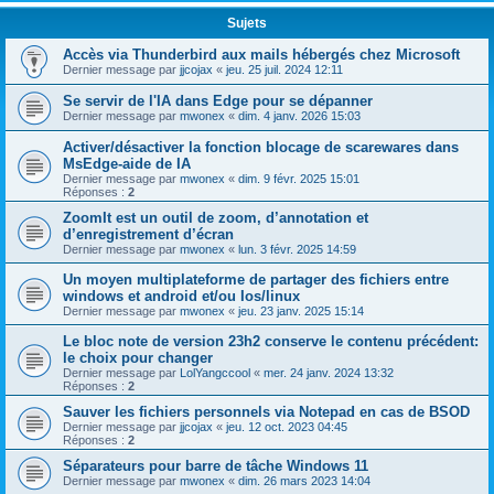
Sujets
Accès via Thunderbird aux mails hébergés chez Microsoft
Dernier message par
jjcojax
«
jeu. 25 juil. 2024 12:11
Se servir de l'IA dans Edge pour se dépanner
Dernier message par
mwonex
«
dim. 4 janv. 2026 15:03
Activer/désactiver la fonction blocage de scarewares dans
MsEdge-aide de IA
Dernier message par
mwonex
«
dim. 9 févr. 2025 15:01
Réponses :
2
ZoomIt est un outil de zoom, d’annotation et
d’enregistrement d’écran
Dernier message par
mwonex
«
lun. 3 févr. 2025 14:59
Un moyen multiplateforme de partager des fichiers entre
windows et android et/ou Ios/linux
Dernier message par
mwonex
«
jeu. 23 janv. 2025 15:14
Le bloc note de version 23h2 conserve le contenu précédent:
le choix pour changer
Dernier message par
LolYangccool
«
mer. 24 janv. 2024 13:32
Réponses :
2
Sauver les fichiers personnels via Notepad en cas de BSOD
Dernier message par
jjcojax
«
jeu. 12 oct. 2023 04:45
Réponses :
2
Séparateurs pour barre de tâche Windows 11
Dernier message par
mwonex
«
dim. 26 mars 2023 14:04