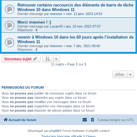
Retrouver certains raccourcis des éléments de barre de tâche
Windows 10 dans Windows 11
Dernier message par
mwonex
«
ven. 13 janv. 2023 14:53
Merci mwonex ! :)
Dernier message par
Lucas43
«
jeu. 10 nov. 2022 07:57
Réponses :
4
revenir à Windows 10 dans les 60 jours après l'installation de
Windows 11
Dernier message par
mwonex
«
mar. 7 déc. 2021 08:40
Réponses :
2
Nouveau sujet
11 sujets • Page
1
sur
1
Aller
PERMISSIONS DU FORUM
Vous
ne pouvez pas
publier de nouveaux sujets dans ce forum
Vous
ne pouvez pas
répondre aux sujets dans ce forum
Vous
ne pouvez pas
modifier vos messages dans ce forum
Vous
ne pouvez pas
supprimer vos messages dans ce forum
Vous
ne pouvez pas
importer de pièces jointes dans ce forum
Accueil du forum
Fuseau horaire sur
UTC
Développé par
phpBB
® Forum Software © phpBB Limited
Traduction française officielle
©
Qiaeru