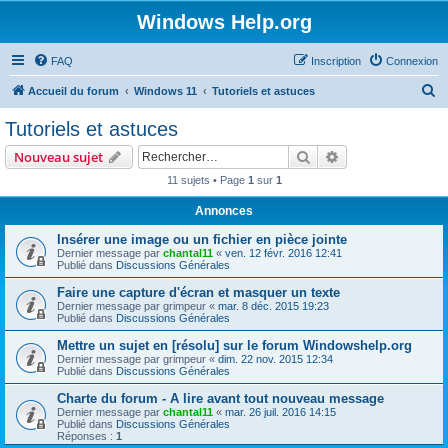
Windows Help.org
FAQ
Inscription
Connexion
R
Accueil du forum
Windows 11
Tutoriels et astuces
e
Tutoriels et astuces
c
Rechercher
Recherche avanc
Nouveau sujet
h
11 sujets • Page
1
sur
1
e
Annonces
r
c
Insérer une image ou un fichier en pièce jointe
Dernier message par
chantal11
«
ven. 12 févr. 2016 12:41
h
Publié dans
Discussions Générales
e
Faire une capture d'écran et masquer un texte
Dernier message par
grimpeur
«
mar. 8 déc. 2015 19:23
r
Publié dans
Discussions Générales
Mettre un sujet en [résolu] sur le forum Windowshelp.org
Dernier message par
grimpeur
«
dim. 22 nov. 2015 12:34
Publié dans
Discussions Générales
Charte du forum - A lire avant tout nouveau message
Dernier message par
chantal11
«
mar. 26 juil. 2016 14:15
Publié dans
Discussions Générales
Réponses :
1